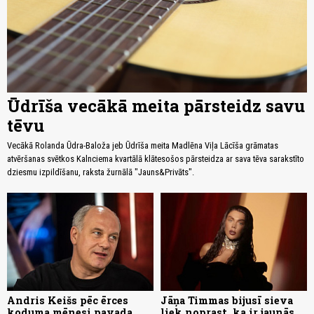
Ūdrīša vecākā meita pārsteidz savu
tēvu
Vecākā Rolanda Ūdra-Baloža jeb Ūdrīša meita Madlēna Viļa Lācīša grāmatas
atvēršanas svētkos Kalnciema kvartālā klātesošos pārsteidza ar sava tēva sarakstīto
dziesmu izpildīšanu, raksta žurnālā "Jauns&Privāts".
Andris Keišs pēc ērces
Jāņa Timmas bijusī sieva
koduma mēnesi pavada
liek noprast, ka ir jaunās