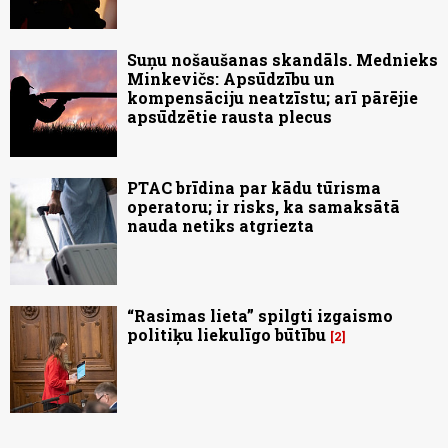
Suņu nošaušanas skandāls. Mednieks
Minkevičs: Apsūdzību un
kompensāciju neatzīstu; arī pārējie
apsūdzētie rausta plecus
PTAC brīdina par kādu tūrisma
operatoru; ir risks, ka samaksātā
nauda netiks atgriezta
“Rasimas lieta” spilgti izgaismo
politiķu liekulīgo būtību
2