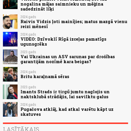
nogalina mājas saimnieku un mēģina
sadedzināt līķi
2024.gads
Raivis Vidzis ļoti mainījies; matus mazgā vienu
reizi mēnesī
2024.gads
VIDEO: Dzīvoklī Rīgā izceļas pamatīgs
ugunsgrēks
2023.gads
Vai Ukrainas un ASV sarunas par drošības
garantijām nozīmē kara beigas?
2024.gads
Britu karaļnamā sēras
2023.gads
Imants Strads ir tirgū jumtu naglojis un
naktsklubā strādājis, lai savilktu galus
2024.gads
Pugačova atklāj, kad atkal varētu kāpt uz
skatuves
LASĪTĀKAIS