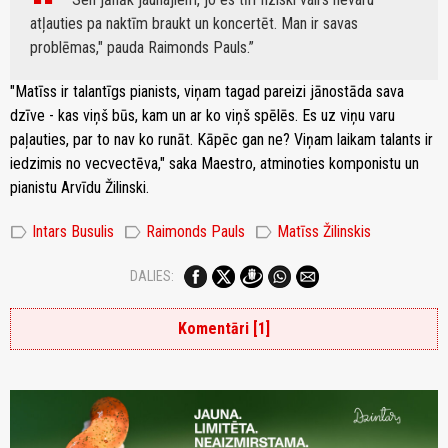
atļauties pa naktīm braukt un koncertēt. Man ir savas
problēmas," pauda Raimonds Pauls.
"Matīss ir talantīgs pianists, viņam tagad pareizi jānostāda sava
dzīve - kas viņš būs, kam un ar ko viņš spēlēs. Es uz viņu varu
paļauties, par to nav ko runāt. Kāpēc gan ne? Viņam laikam talants ir
iedzimis no vecvectēva," saka Maestro, atminoties komponistu un
pianistu Arvīdu Žilinski.
label
label
label
Intars Busulis
Raimonds Pauls
Matīss Žilinskis
DALIES:
Komentāri [1]