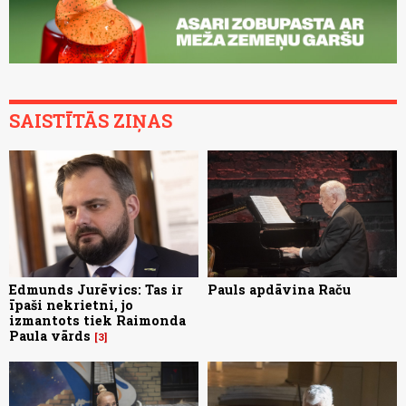
SAISTĪTĀS ZIŅAS
Edmunds Jurēvics: Tas ir
Pauls apdāvina Raču
īpaši nekrietni, jo
izmantots tiek Raimonda
Paula vārds
3