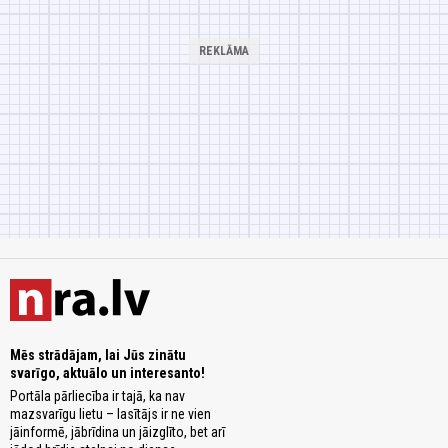
Mēs strādājam, lai Jūs zinātu
svarīgo, aktuālo un interesanto!
Portāla pārliecība ir tajā, ka nav
mazsvarīgu lietu – lasītājs ir ne vien
jāinformē, jābrīdina un jāizglīto, bet arī