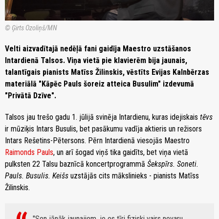
© Ģirts Ozoliņš/MN
Velti aizvadītajā nedēļā fani gaidīja Maestro uzstāšanos
Intardienā Talsos. Viņa vietā pie klavierēm bija jaunais,
talantīgais pianists Matīss Žilinskis, vēstīts Evijas Kalnbērzas
materiālā "Kāpēc Pauls šoreiz atteica Busulim" izdevumā
"Privātā Dzīve".
Talsos jau trešo gadu 1. jūlijā svinēja Intardienu, kuras idejiskais
tēvs
ir mūziķis Intars Busulis, bet pasākumu vadīja aktieris un režisors
Intars Rešetins-Pētersons. Pērn Intardienā viesojās Maestro
Raimonds Pauls
, un arī šogad viņš tika gaidīts, bet viņa vietā
pulksten 22 Talsu baznīcā koncertprogrammā
Šekspīrs. Soneti.
Pauls. Busulis. Keišs
uzstājās cits mākslinieks - pianists Matīss
Žilinskis.
"Sen jānāk jaunajiem, jo es tīri fiziski vairs nevaru