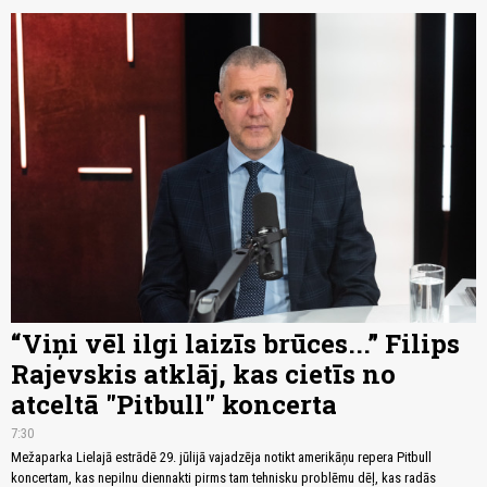
“Viņi vēl ilgi laizīs brūces...” Filips
Rajevskis atklāj, kas cietīs no
atceltā "Pitbull" koncerta
7:30
Mežaparka Lielajā estrādē 29. jūlijā vajadzēja notikt amerikāņu repera Pitbull
koncertam, kas nepilnu diennakti pirms tam tehnisku problēmu dēļ, kas radās