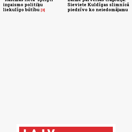
izgaismo politiķu
Sieviete Kuldīgas slimnīcā
liekulīgo būtību
piedzīvo ko neiedomājamu
3