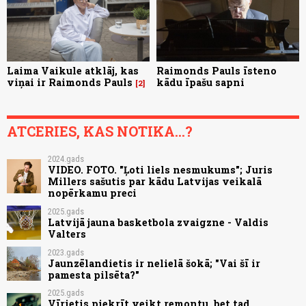
Laima Vaikule atklāj, kas
Raimonds Pauls īsteno
viņai ir Raimonds Pauls
kādu īpašu sapni
2
ATCERIES, KAS NOTIKA...?
2024.gads
VIDEO. FOTO. "Ļoti liels nesmukums"; Juris
Millers sašutis par kādu Latvijas veikalā
nopērkamu preci
2025.gads
Latvijā jauna basketbola zvaigzne - Valdis
Valters
2023.gads
Jaunzēlandietis ir nelielā šokā; "Vai šī ir
pamesta pilsēta?"
2025.gads
Vīrietis piekrīt veikt remontu, bet tad