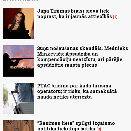
Jāņa Timmas bijusī sieva liek
noprast, ka ir jaunās attiecībās
1
Suņu nošaušanas skandāls. Mednieks
Minkevičs: Apsūdzību un
kompensāciju neatzīstu; arī pārējie
apsūdzētie rausta plecus
PTAC brīdina par kādu tūrisma
operatoru; ir risks, ka samaksātā
nauda netiks atgriezta
“Rasimas lieta” spilgti izgaismo
politiķu liekulīgo būtību
3