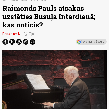
Raimonds Pauls atsakās
uzstāties Busuļa Intardienā;
kas noticis?
schedule
Portāls nra.lv
7.jūl
Seko mums Google