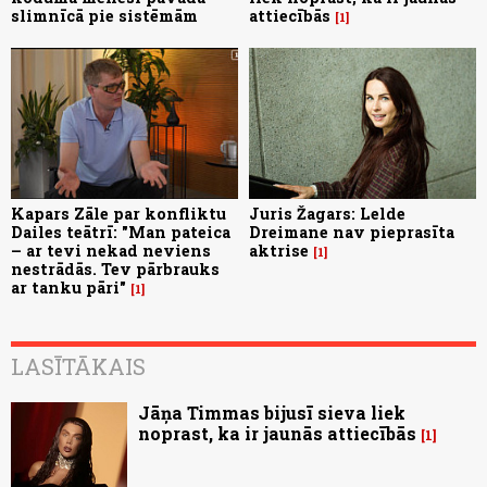
slimnīcā pie sistēmām
attiecībās
1
Kapars Zāle par konfliktu
Juris Žagars: Lelde
Dailes teātrī: "Man pateica
Dreimane nav pieprasīta
– ar tevi nekad neviens
aktrise
1
nestrādās. Tev pārbrauks
ar tanku pāri"
1
LASĪTĀKAIS
Jāņa Timmas bijusī sieva liek
noprast, ka ir jaunās attiecībās
1