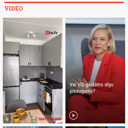
VIDEO
Vai VID gaidāms algu
pieaugums?
play_circle
volume_mute
SKATĪT VAIRĀK