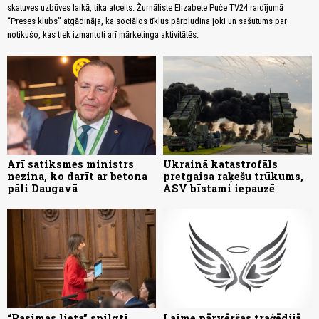
skatuves uzbūves laikā, tika atcelts. Žurnāliste Elizabete Puče TV24 raidījumā
“Preses klubs” atgādināja, ka sociālos tīklus pārpludina joki un sašutums par
notikušo, kas tiek izmantoti arī mārketinga aktivitātēs.
Arī satiksmes ministrs
Ukrainā katastrofāls
nezina, ko darīt ar betona
pretgaisa raķešu trūkums,
pāli Daugavā
ASV bīstami iepauzē
“Rasimas lieta” spilgti
Laime pārvēršas traģēdijā.