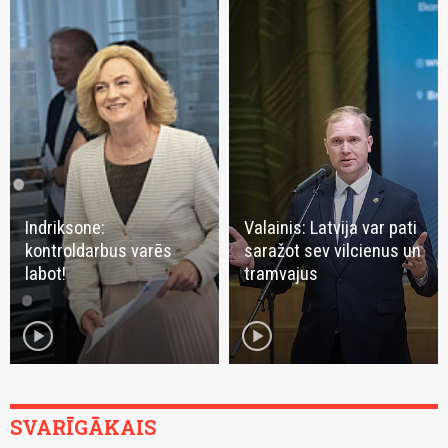
Indriksone:
Valainis: Latvija var pati
kontroldarbus varēs
saražot sev vilcienus un
labot!
tramvajus
play_circle
play_circle
SVARĪGĀKAIS