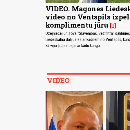
VIDEO. Magones Liedes
video no Ventspils izpe
komplimentu jūru
1
Dzejniecei un šova "Slavenības. Bez filtra" dalībni
Liedeskalna dalījusies ar kadriem no Ventspils, ku
kā viņa ļaujas dejai ar kādu kungu.
VIDEO