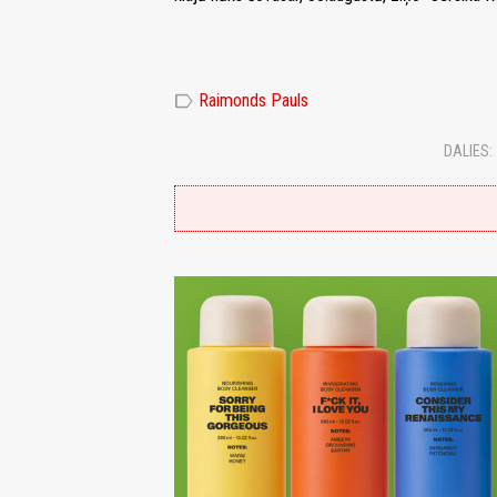
label
Raimonds Pauls
DALIES: