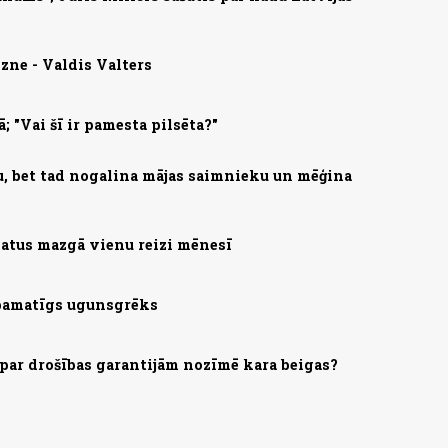
zne - Valdis Valters
; "Vai šī ir pamesta pilsēta?"
u, bet tad nogalina mājas saimnieku un mēģina
 matus mazgā vienu reizi mēnesī
 pamatīgs ugunsgrēks
par drošības garantijām nozīmē kara beigas?