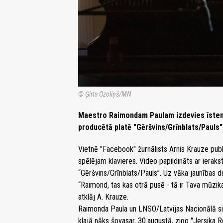
© Ģirts Ozoliņš/MN
Maestro Raimondam Paulam izdevies īstenot
producētā platē "Gēršvins/Grīnblats/Pauls"
Vietnē "Facebook" žurnālists Arnis Krauze publ
spēlējam klavieres. Video papildināts ar ierak
“Gēršvins/Grīnblats/Pauls”. Uz vāka jaunības d
“Raimond, tas kas otrā pusē - tā ir Tava mūzika”
atklāj A. Krauze.
Raimonda Paula un LNSO/Latvijas Nacionālā 
klajā nāks šovasar, 30.augustā, ziņo "Jersika 