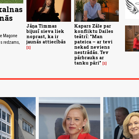
kalnas
lnās
Jāņa Timmas
Kapars Zāle par
bijusī sieva liek
konfliktu Dailes
ece Magone
noprast, ka ir
teātrī: "Man
jaunās attiecībās
pateica – ar tevi
ros redzams,
nekad neviens
1
nestrādās. Tev
pārbrauks ar
tanku pāri"
1