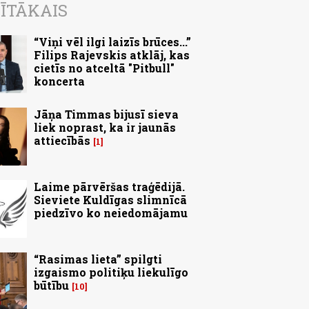
ĪTĀKAIS
“Viņi vēl ilgi laizīs brūces...”
Filips Rajevskis atklāj, kas
cietīs no atceltā "Pitbull"
koncerta
Jāņa Timmas bijusī sieva
liek noprast, ka ir jaunās
attiecībās
1
Laime pārvēršas traģēdijā.
Sieviete Kuldīgas slimnīcā
piedzīvo ko neiedomājamu
“Rasimas lieta” spilgti
izgaismo politiķu liekulīgo
būtību
10