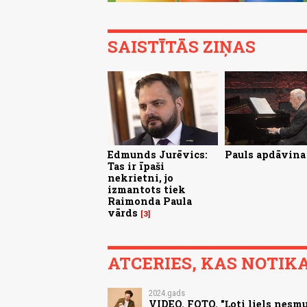
SAISTĪTĀS ZIŅAS
Edmunds Jurēvics:
Pauls apdāvina
Tas ir īpaši
nekrietni, jo
izmantots tiek
Raimonda Paula
vārds
3
ATCERIES, KAS NOTIKA.
2024.gads
VIDEO. FOTO. "Ļoti liels nesmu