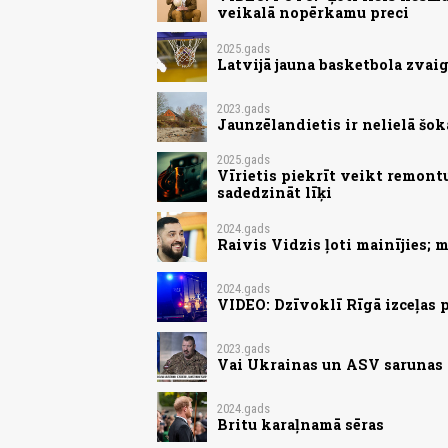
veikalā nopērkamu preci
2025.gads
Latvijā jauna basketbola zvaig
2023.gads
Jaunzēlandietis ir nelielā šokā
2025.gads
Vīrietis piekrīt veikt remont
sadedzināt līķi
2024.gads
Raivis Vidzis ļoti mainījies;
2024.gads
VIDEO: Dzīvoklī Rīgā izceļas
2023.gads
Vai Ukrainas un ASV sarunas 
2024.gads
Britu karaļnamā sēras