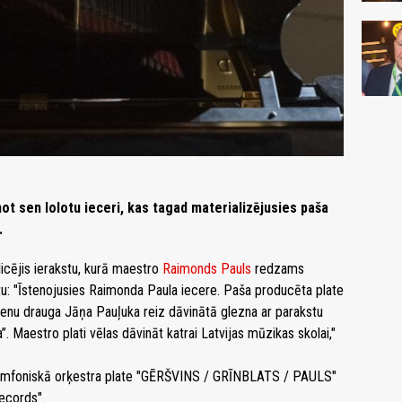
 sen lolotu ieceri, kas tagad materializējusies paša
.
icējis ierakstu, kurā maestro
Raimonds Pauls
redzams
stu: "Īstenojusies Raimonda Paula iecere. Paša producēta plate
ienu drauga Jāņa Pauļuka reiz dāvinātā glezna ar parakstu
. Maestro plati vēlas dāvināt katrai Latvijas mūzikas skolai,"
simfoniskā orķestra plate "GĒRŠVINS / GRĪNBLATS / PAULS"
Records".