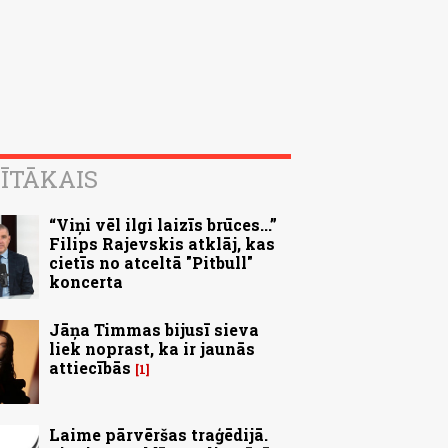
ĪTĀKAIS
“Viņi vēl ilgi laizīs brūces...”
Filips Rajevskis atklāj, kas
cietīs no atceltā "Pitbull"
koncerta
Jāņa Timmas bijusī sieva
liek noprast, ka ir jaunās
attiecībās
1
Laime pārvēršas traģēdijā.