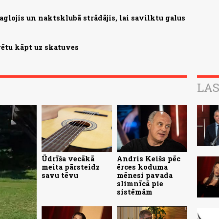
aglojis un naktsklubā strādājis, lai savilktu galus
rētu kāpt uz skatuves
LAS
Ūdrīša vecākā
Andris Keišs pēc
meita pārsteidz
ērces koduma
savu tēvu
mēnesi pavada
slimnīcā pie
sistēmām