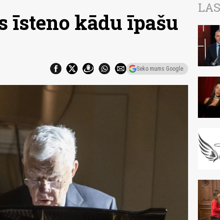
LAS
 īsteno kādu īpašu
Seko mums Google