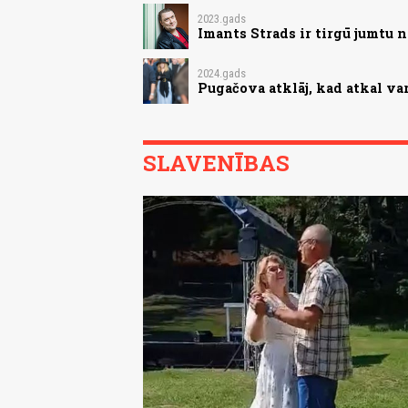
2023.gads
Imants Strads ir tirgū jumtu n
2024.gads
Pugačova atklāj, kad atkal va
SLAVENĪBAS