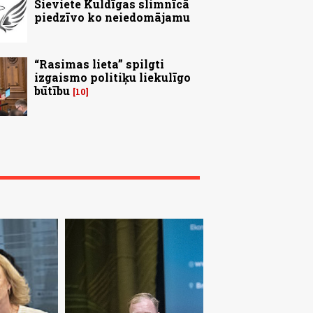
Sieviete Kuldīgas slimnīcā
piedzīvo ko neiedomājamu
“Rasimas lieta” spilgti
izgaismo politiķu liekulīgo
būtību
10