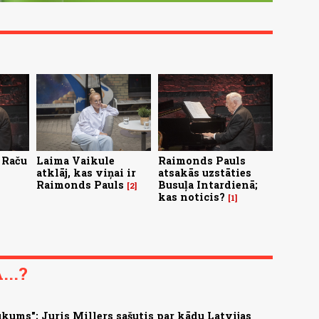
 Raču
Laima Vaikule
Raimonds Pauls
atklāj, kas viņai ir
atsakās uzstāties
Raimonds Pauls
Busuļa Intardienā;
2
kas noticis?
1
..?
kums"; Juris Millers sašutis par kādu Latvijas