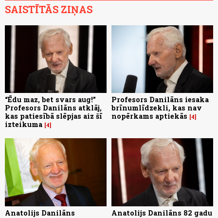
SAISTĪTĀS ZIŅAS
“Ēdu maz, bet svars aug!”
Profesors Danilāns iesaka
Profesors Danilāns atklāj,
brīnumlīdzekli, kas nav
kas patiesībā slēpjas aiz šī
nopērkams aptiekās
4
izteikuma
4
Anatolijs Danilāns
Anatolijs Danilāns 82 gadu