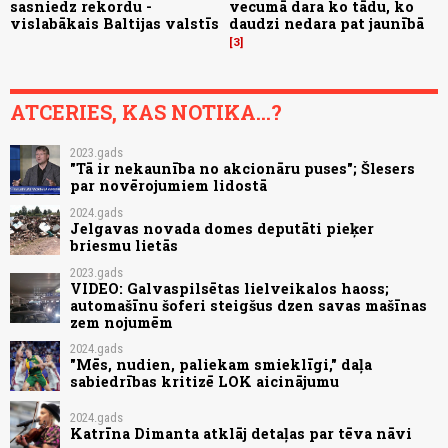
sasniedz rekordu -
vecumā dara ko tādu, ko
vislabākais Baltijas valstīs
daudzi nedara pat jaunībā
3
ATCERIES, KAS NOTIKA...?
2023.gads
"Tā ir nekaunība no akcionāru puses"; Šlesers
par novērojumiem lidostā
2024.gads
Jelgavas novada domes deputāti pieķer
briesmu lietās
2023.gads
VIDEO: Galvaspilsētas lielveikalos haoss;
automašīnu šoferi steigšus dzen savas mašīnas
zem nojumēm
2024.gads
"Mēs, nudien, paliekam smieklīgi," daļa
sabiedrības kritizē LOK aicinājumu
2024.gads
Katrīna Dimanta atklāj detaļas par tēva nāvi