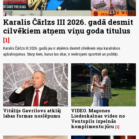
Karalis Čārlzs III 2026. gadā desmit
cilvēkiem atņem viņu goda titulus
1
Karalis Čārlzs III 2026. gadā jau ir atņēmis desmit cilvēkiem viņu karaliskos
apbalvojumus. Starp tiem, kurus tas skar, ir ievērojami sportisti un politiķi.
Vitālijs Gavrilovs atklāj
VIDEO. Magones
labas formas noslēpumu
Liedeskalnas video no
Ventspils izpelnās
komplimentu jūru
1