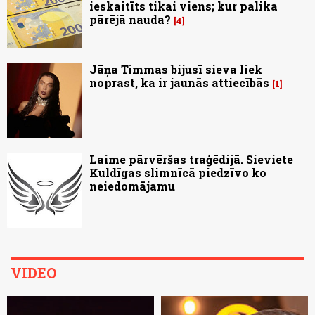
ieskaitīts tikai viens; kur palika
pārējā nauda?
4
Jāņa Timmas bijusī sieva liek
noprast, ka ir jaunās attiecībās
1
Laime pārvēršas traģēdijā. Sieviete
Kuldīgas slimnīcā piedzīvo ko
neiedomājamu
VIDEO