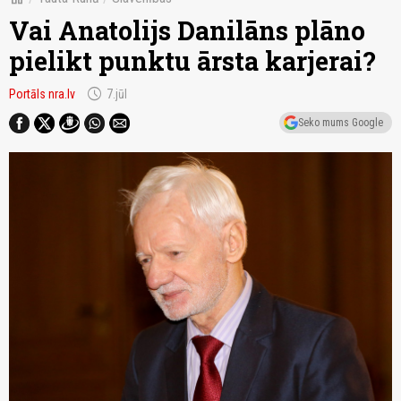
Vai Anatolijs Danilāns plāno
pielikt punktu ārsta karjerai?
schedule
Portāls nra.lv
7.jūl
Seko mums Google