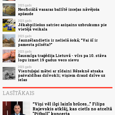
2025.gads
Neoficiālā vasaras ballītē izceļas nāvējoša
apšaude
2023.gads
Jēkabpiliešus satriec asiņains uzbrukums pie
vietējā veikala
2023.gads
Jaunzēlandietis ir nelielā šokā; "Vai šī ir
pamesta pilsēta?"
2023.gads
Šausmīga traģēdija Lietuvā - vīrs pa 10. stāva
logu izmet 19 gadus veco sievu
2023.gads
Vientuļajai mātei ar zīdaini Rēzeknē atsaka
pašvaldības dzīvokli; viņiem draud dzīve uz
ielas
LASĪTĀKAIS
“Viņi vēl ilgi laizīs brūces...” Filips
Rajevskis atklāj, kas cietīs no atceltā
"Pitbull" koncerta