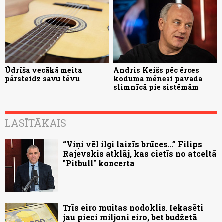
Ūdrīša vecākā meita
Andris Keišs pēc ērces
pārsteidz savu tēvu
koduma mēnesi pavada
slimnīcā pie sistēmām
LASĪTĀKAIS
“Viņi vēl ilgi laizīs brūces...” Filips
Rajevskis atklāj, kas cietīs no atceltā
"Pitbull" koncerta
Trīs eiro muitas nodoklis. Iekasēti
jau pieci miljoni eiro, bet budžetā