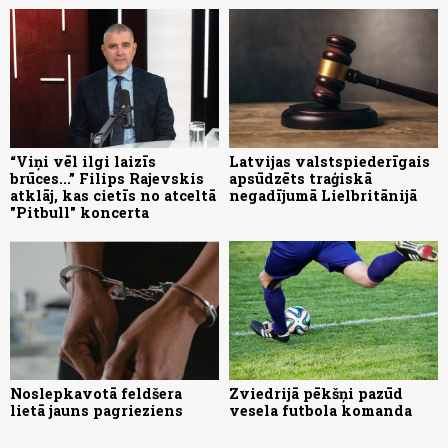
“Viņi vēl ilgi laizīs
Latvijas valstspiederīgais
brūces...” Filips Rajevskis
apsūdzēts traģiskā
atklāj, kas cietīs no atceltā
negadījumā Lielbritānijā
"Pitbull" koncerta
Noslepkavotā feldšera
Zviedrijā pēkšņi pazūd
lietā jauns pagrieziens
vesela futbola komanda