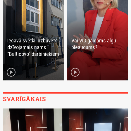
Iecavā svētki: uzbūvēts
Vai VID gaidāms algu
dzīvojamais nams
pieaugums?
"Balticovo" darbiniekiem
play_circle
play_circle
SVARĪGĀKAIS