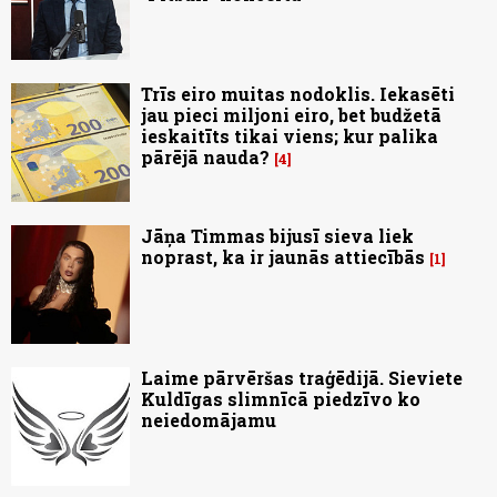
Trīs eiro muitas nodoklis. Iekasēti
jau pieci miljoni eiro, bet budžetā
ieskaitīts tikai viens; kur palika
pārējā nauda?
4
Jāņa Timmas bijusī sieva liek
noprast, ka ir jaunās attiecībās
1
Laime pārvēršas traģēdijā. Sieviete
Kuldīgas slimnīcā piedzīvo ko
neiedomājamu