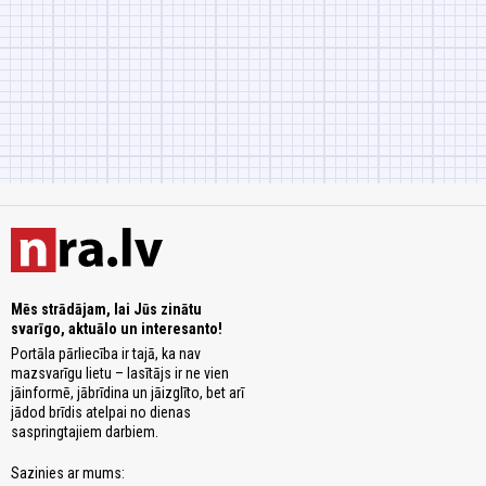
Mēs strādājam, lai Jūs zinātu
svarīgo, aktuālo un interesanto!
Portāla pārliecība ir tajā, ka nav
mazsvarīgu lietu – lasītājs ir ne vien
jāinformē, jābrīdina un jāizglīto, bet arī
jādod brīdis atelpai no dienas
saspringtajiem darbiem.
Sazinies ar mums: