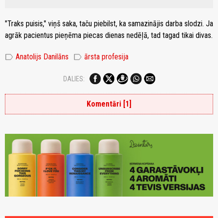
"Traks puisis," viņš saka, taču piebilst, ka samazinājis darba slodzi. Ja
agrāk pacientus pieņēma piecas dienas nedēļā, tad tagad tikai divas.
label
label
Anatolijs Danilāns
ārsta profesija
DALIES:
Komentāri [1]