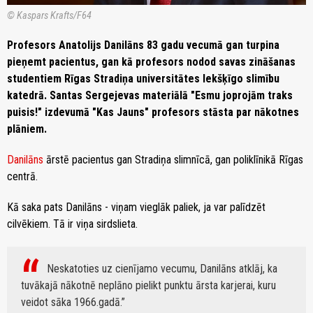
© Kaspars Krafts/F64
Profesors Anatolijs Danilāns 83 gadu vecumā gan turpina
pieņemt pacientus, gan kā profesors nodod savas zināšanas
studentiem Rīgas Stradiņa universitātes Iekšķīgo slimību
katedrā. Santas Sergejevas materiālā "Esmu joprojām traks
puisis!" izdevumā "Kas Jauns" profesors stāsta par nākotnes
plāniem.
Danilāns
ārstē pacientus gan Stradiņa slimnīcā, gan poliklīnikā Rīgas
centrā.
Kā saka pats Danilāns - viņam vieglāk paliek, ja var palīdzēt
cilvēkiem. Tā ir viņa sirdslieta.
Neskatoties uz cienījamo vecumu, Danilāns atklāj, ka
tuvākajā nākotnē neplāno pielikt punktu ārsta karjerai, kuru
veidot sāka 1966.gadā.