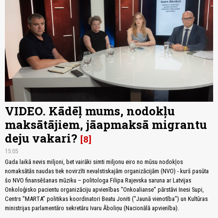
VIDEO. Kādēļ mums, nodokļu
maksātājiem, jāapmaksā migrantu
deju vakari?
8
15:05
Gada laikā nevis miljoni, bet vairāki simti miljonu eiro no mūsu nodokļos
nomaksātās naudas tiek novirzīti nevalstiskajām organizācijām (NVO) - kurš pasūta
šo NVO finansēšanas mūziku – politologa Filipa Rajevska saruna ar Latvijas
Onkoloģisko pacientu organizāciju apvienības “Onkoalianse” pārstāvi Inesi Supi,
Centrs “MARTA” politikas koordinatori Beatu Joniti ("Jaunā vienotība") un Kultūras
ministrijas parlamentāro sekretāru Ivaru Āboliņu (Nacionālā apvienība).