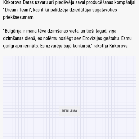
Kirkorovs Daras uzvaru arī piedēvēja savai producēšanas kompānijai
"Dream Team", kas it kā palīdzēja dziedātājai sagatavoties
priekšnesumam.
"Bulgārija ir mana tēva dzimšanas vieta, un tieši tagad, viņa
dzimšanas dienā, es nolēmu noslēgt sev Eirovīzijas geštaltu. Esmu
garīgi apmierināts. Es uzvarēju šajā konkursā," rakstīja Kirkorovs.