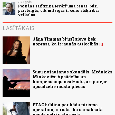
2023.gads
Poikāns salīdzina ievārījuma cenas; būsi
pārsteigts, cik milzīgas ir cenu atšķirības
veikalos
LASĪTĀKAIS
Jāņa Timmas bijusī sieva liek
noprast, ka ir jaunās attiecībās
1
Suņu nošaušanas skandāls. Mednieks
Minkevičs: Apsūdzību un
kompensāciju neatzīstu; arī pārējie
apsūdzētie rausta plecus
PTAC brīdina par kādu tūrisma
operatoru; ir risks, ka samaksātā
nauda netiks atgriezta