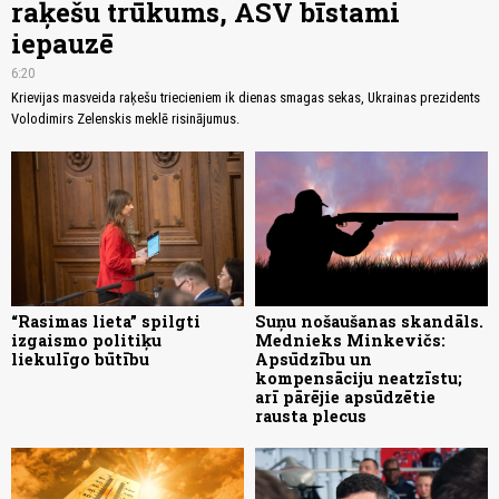
raķešu trūkums, ASV bīstami
iepauzē
6:20
Krievijas masveida raķešu triecieniem ik dienas smagas sekas, Ukrainas prezidents
Volodimirs Zelenskis meklē risinājumus.
“Rasimas lieta” spilgti
Suņu nošaušanas skandāls.
izgaismo politiķu
Mednieks Minkevičs:
liekulīgo būtību
Apsūdzību un
kompensāciju neatzīstu;
arī pārējie apsūdzētie
rausta plecus