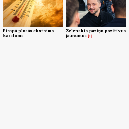
Eiropā plosās ekstrēms
Zelenskis paziņo pozitīvus
karstums
jaunumus
1