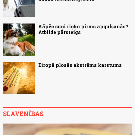
Kāpēc suņi riņķo pirms apgulšanās?
Atbilde pārsteigs
Eiropā plosās ekstrēms karstums
SLAVENĪBAS