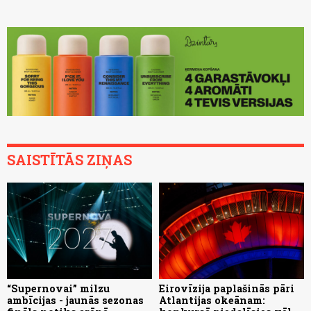
SAISTĪTĀS ZIŅAS
“Supernovai” milzu
Eirovīzija paplašinās pāri
ambīcijas - jaunās sezonas
Atlantijas okeānam: