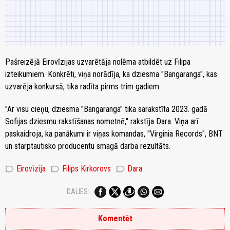
Pašreizējā Eirovīzijas uzvarētāja nolēma atbildēt uz Filipa
izteikumiem. Konkrēti, viņa norādīja, ka dziesma "Bangaranga", kas
uzvarēja konkursā, tika radīta pirms trim gadiem.
"Ar visu cieņu, dziesma "Bangaranga" tika sarakstīta 2023. gadā
Sofijas dziesmu rakstīšanas nometnē," rakstīja Dara. Viņa arī
paskaidroja, ka panākumi ir viņas komandas, "Virginia Records", BNT
un starptautisko producentu smagā darba rezultāts.
label
label
label
Eirovīzija
Filips Kirkorovs
Dara
DALIES:
Komentēt