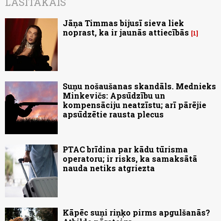
LASĪTĀKAIS
Jāņa Timmas bijusī sieva liek
noprast, ka ir jaunās attiecībās
1
Suņu nošaušanas skandāls. Mednieks
Minkevičs: Apsūdzību un
kompensāciju neatzīstu; arī pārējie
apsūdzētie rausta plecus
PTAC brīdina par kādu tūrisma
operatoru; ir risks, ka samaksātā
nauda netiks atgriezta
Kāpēc suņi riņķo pirms apgulšanās?