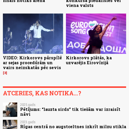
fināls notiks arēnā
konkursā piedalīsies vēl
viena valsts
VIDEO: Kirkorovs pārspīlē
Kirkorovs plātās, ka
ar sejas procedūrām un
uzvarējis Eirovīzijā
vairs neizskatās pēc sevis
3
ATCERIES, KAS NOTIKA...?
2025.gads
Pētījums: “lauzta sirds” tik tiešām var izraisīt
nāvi
2023.gads
Rīgas centrā no augstceltnes izkrīt milzu stikla