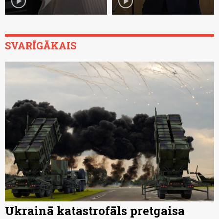
play_circle
play_circle
SVARĪGĀKAIS
Ukrainā katastrofāls pretgaisa