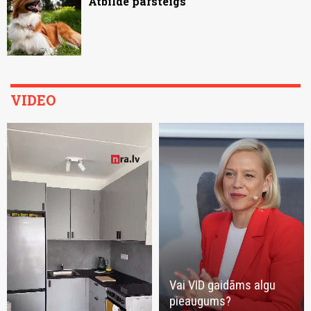
Atbilde pārsteigs
VIDEO
Vai VID gaidāms algu
pieaugums?