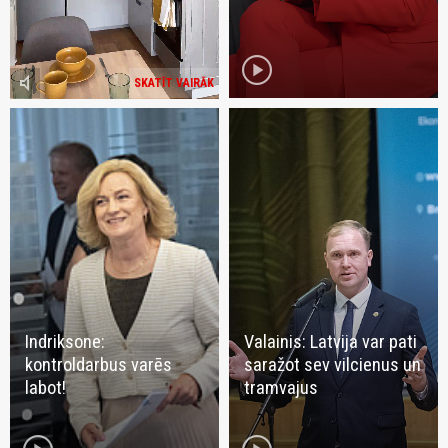
play_circle
volume_mute
SKATĪT VAIRĀK
Indriksone:
Valainis: Latvija var pati
kontroldarbus varēs
saražot sev vilcienus un
labot!
tramvajus