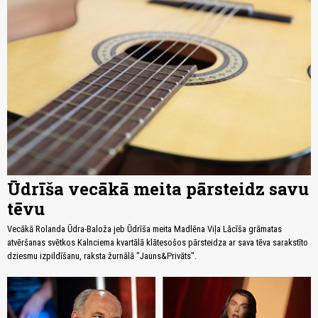
Ūdrīša vecākā meita pārsteidz savu
tēvu
Vecākā Rolanda Ūdra-Baloža jeb Ūdrīša meita Madlēna Viļa Lācīša grāmatas
atvēršanas svētkos Kalnciema kvartālā klātesošos pārsteidza ar sava tēva sarakstīto
dziesmu izpildīšanu, raksta žurnālā "Jauns&Privāts".