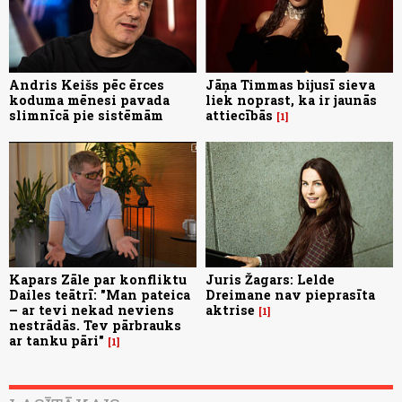
Andris Keišs pēc ērces
Jāņa Timmas bijusī sieva
koduma mēnesi pavada
liek noprast, ka ir jaunās
slimnīcā pie sistēmām
attiecībās
1
Kapars Zāle par konfliktu
Juris Žagars: Lelde
Dailes teātrī: "Man pateica
Dreimane nav pieprasīta
– ar tevi nekad neviens
aktrise
1
nestrādās. Tev pārbrauks
ar tanku pāri"
1