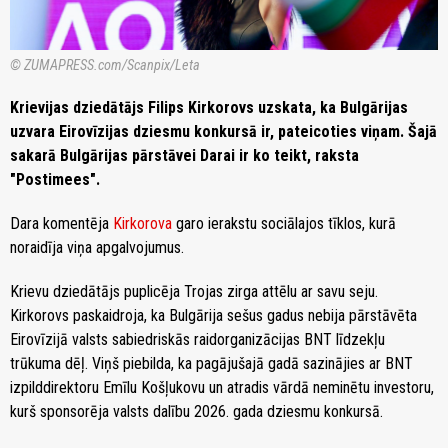
© ZUMAPRESS.com/Scanpix/Leta
Krievijas dziedātājs Filips Kirkorovs uzskata, ka Bulgārijas
uzvara Eirovīzijas dziesmu konkursā ir, pateicoties viņam. Šajā
sakarā Bulgārijas pārstāvei Darai ir ko teikt, raksta
"Postimees".
Dara komentēja
Kirkorova
garo ierakstu sociālajos tīklos, kurā
noraidīja viņa apgalvojumus.
Krievu dziedātājs puplicēja Trojas zirga attēlu ar savu seju.
Kirkorovs paskaidroja, ka Bulgārija sešus gadus nebija pārstāvēta
Eirovīzijā valsts sabiedriskās raidorganizācijas BNT līdzekļu
trūkuma dēļ. Viņš piebilda, ka pagājušajā gadā sazinājies ar BNT
izpilddirektoru Emīlu Košļukovu un atradis vārdā neminētu investoru,
kurš sponsorēja valsts dalību 2026. gada dziesmu konkursā.