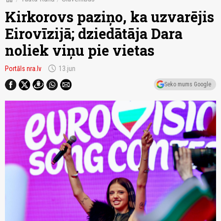
Kirkorovs paziņo, ka uzvarējis
Eirovīzijā; dziedātāja Dara
noliek viņu pie vietas
schedule
Portāls nra.lv
13.jun
Seko mums Google