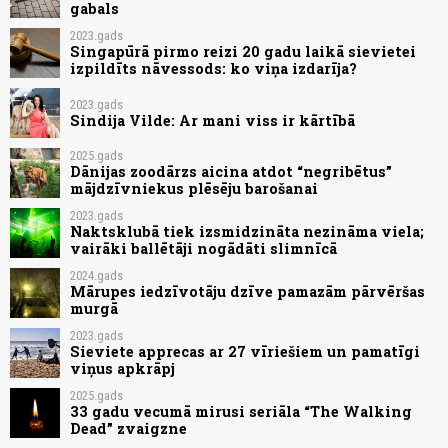
gabals
2023.gads
Singapūrā pirmo reizi 20 gadu laikā sievietei
izpildīts nāvessods: ko viņa izdarīja?
2023.gads
Sindija Vilde: Ar mani viss ir kārtībā
2025.gads
Dānijas zoodārzs aicina atdot “negribētus”
mājdzīvniekus plēsēju barošanai
2023.gads
Naktsklubā tiek izsmidzināta nezināma viela;
vairāki ballētāji nogādāti slimnīcā
2024.gads
Mārupes iedzīvotāju dzīve pamazām pārvēršas
murgā
2023.gads
Sieviete apprecas ar 27 vīriešiem un pamatīgi
viņus apkrāpj
2025.gads
33 gadu vecumā mirusi seriāla “The Walking
Dead” zvaigzne