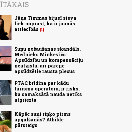
ĪTĀKAIS
Jāņa Timmas bijusī sieva
liek noprast, ka ir jaunās
attiecībās
1
Suņu nošaušanas skandāls.
Mednieks Minkevičs:
Apsūdzību un kompensāciju
neatzīstu; arī pārējie
apsūdzētie rausta plecus
PTAC brīdina par kādu
tūrisma operatoru; ir risks,
ka samaksātā nauda netiks
atgriezta
Kāpēc suņi riņķo pirms
apgulšanās? Atbilde
pārsteigs