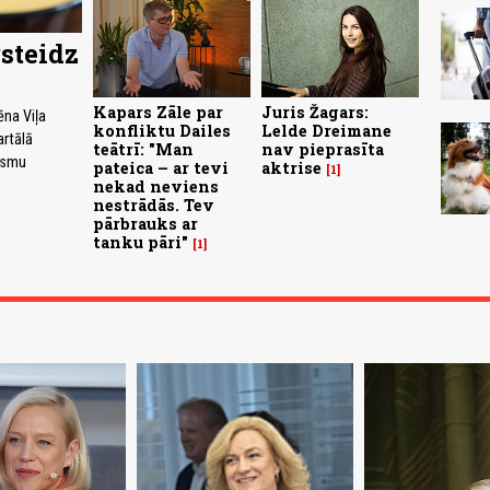
steidz
Kapars Zāle par
Juris Žagars:
ēna Viļa
konfliktu Dailes
Lelde Dreimane
rtālā
teātrī: "Man
nav pieprasīta
iesmu
pateica – ar tevi
aktrise
1
nekad neviens
nestrādās. Tev
pārbrauks ar
tanku pāri"
1