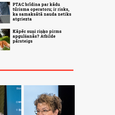
PTAC brīdina par kādu
tūrisma operatoru; ir risks,
ka samaksātā nauda netiks
atgriezta
Kāpēc suņi riņķo pirms
apgulšanās? Atbilde
pārsteigs