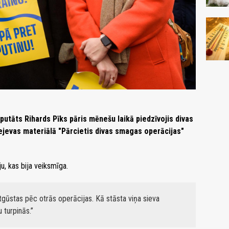
eputāts Rihards Pīks pāris mēnešu laikā piedzīvojis divas
ejevas materiālā "Pārcietis divas smagas operācijas"
u, kas bija veiksmīga.
 atgūstas pēc otrās operācijas. Kā stāsta viņa sieva
 turpinās.