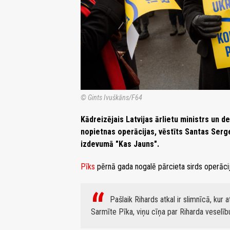
© Gints Ivuškāns/F64
Kādreizējais Latvijas ārlietu ministrs un d
nopietnas operācijas, vēstīts Santas Serg
izdevumā "Kas Jauns".
Pīks
pērnā gada nogalē pārcieta sirds operācij
Pašlaik Rihards atkal ir slimnīcā, kur
Sarmīte Pīka, viņu cīņa par Riharda veselību