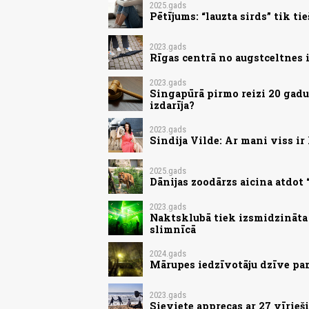
2025.gads
Pētījums: “lauzta sirds” tik ti
2023.gads
Rīgas centrā no augstceltnes i
2023.gads
Singapūrā pirmo reizi 20 gadu 
izdarīja?
2023.gads
Sindija Vilde: Ar mani viss ir
2025.gads
Dānijas zoodārzs aicina atdot
2023.gads
Naktsklubā tiek izsmidzināta 
slimnīcā
2024.gads
Mārupes iedzīvotāju dzīve p
2023.gads
Sieviete apprecas ar 27 vīrie