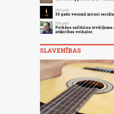
2025.gads
33 gadu vecumā mirusi seriāl
2023.gads
Poikāns salīdzina ievārījuma c
atšķirības veikalos
SLAVENĪBAS