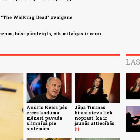
a “The Walking Dead” zvaigzne
enas; būsi pārsteigts, cik milzīgas ir cenu
LAS
Andris Keišs pēc
Jāņa Timmas
ērces koduma
bijusī sieva liek
mēnesi pavada
noprast, ka ir
slimnīcā pie
jaunās attiecībās
sistēmām
1