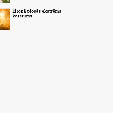
Eiropā plosās ekstrēms
karstums