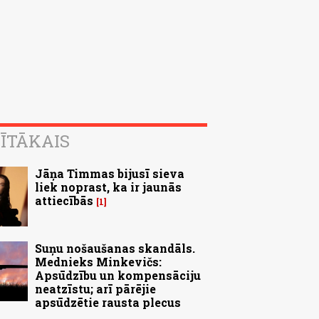
ĪTĀKAIS
Jāņa Timmas bijusī sieva
liek noprast, ka ir jaunās
attiecībās
1
Suņu nošaušanas skandāls.
Mednieks Minkevičs:
Apsūdzību un kompensāciju
neatzīstu; arī pārējie
apsūdzētie rausta plecus