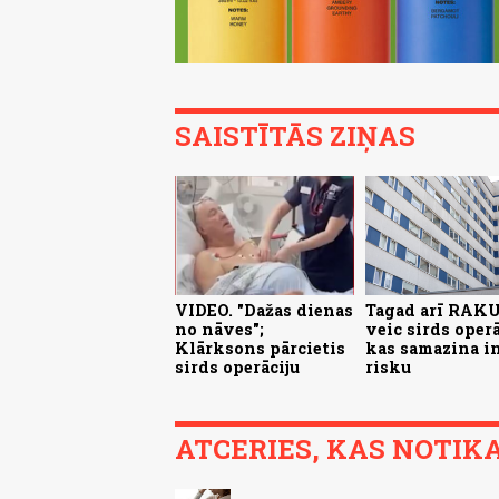
SAISTĪTĀS ZIŅAS
VIDEO. "Dažas dienas
Tagad arī RAK
no nāves";
veic sirds operā
Klārksons pārcietis
kas samazina i
sirds operāciju
risku
ATCERIES, KAS NOTIKA.