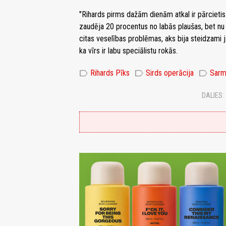
"Rihards pirms dažām dienām atkal ir pārcietis
zaudēja 20 procentus no labās plaušas, bet nu 
citas veselības problēmas, aks bija steidzami jān
ka vīrs ir labu speciālistu rokās.
label
label
label
Rihards Pīks
Sirds operācija
Sarm
DALIES: