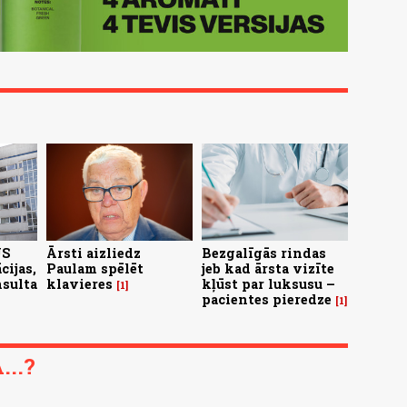
US
Ārsti aizliedz
Bezgalīgās rindas
cijas,
Paulam spēlēt
jeb kad ārsta vizīte
nsulta
klavieres
kļūst par luksusu –
1
pacientes pieredze
1
..?