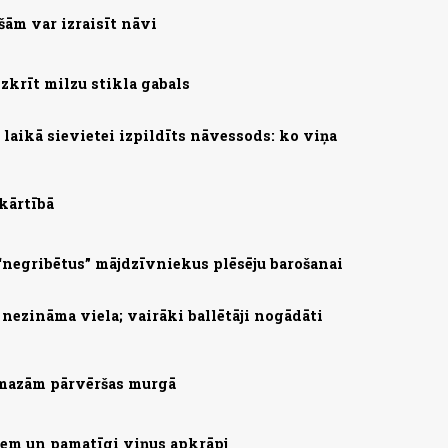
ešām var izraisīt nāvi
zkrīt milzu stikla gabals
laikā sievietei izpildīts nāvessods: ko viņa
 kārtībā
 “negribētus” mājdzīvniekus plēsēju barošanai
nezināma viela; vairāki ballētāji nogādāti
amazām pārvēršas murgā
šiem un pamatīgi viņus apkrāpj