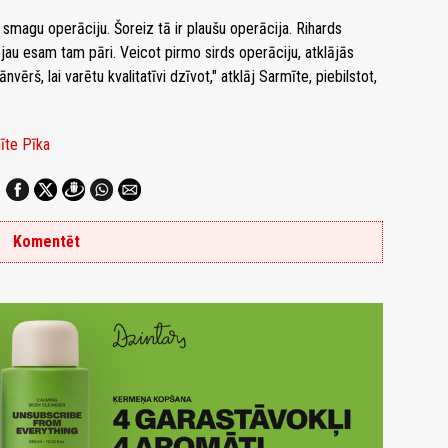
 smagu operāciju. Šoreiz tā ir plaušu operācija. Rihards
jau esam tam pāri. Veicot pirmo sirds operāciju, atklājās
vērš, lai varētu kvalitatīvi dzīvot," atklāj Sarmīte, piebilstot,
īte Pīka
Komentēt