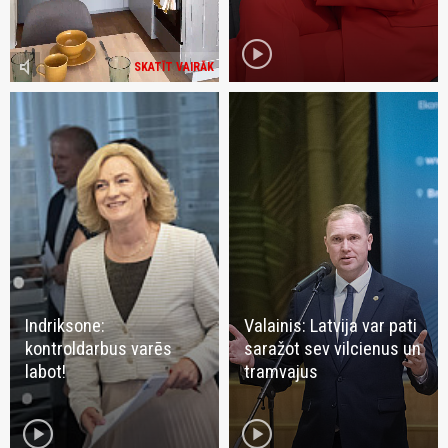
play_circle
volume_mute
SKATĪT VAIRĀK
Indriksone:
Valainis: Latvija var pati
kontroldarbus varēs
saražot sev vilcienus un
labot!
tramvajus
play_circle
play_circle