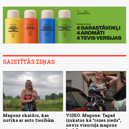
SAISTĪTĀS ZIŅAS
Magone skaidro, kas
VIDEO. Magone: Tagad
notika ar auto tiesībām
izskatos kā “rozes zieds”,
nevis vientuļa magone