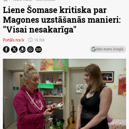
Liene Šomase kritiska par
Magones uzstāšanās manieri:
"Visai nesakarīga"
schedule
Portāls nra.lv
16.feb
Seko mums Google