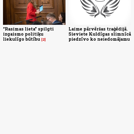
“Rasimas lieta” spilgti
Laime pārvēršas traģēdijā.
izgaismo politiķu
Sieviete Kuldīgas slimnīcā
liekulīgo būtību
piedzīvo ko neiedomājamu
2