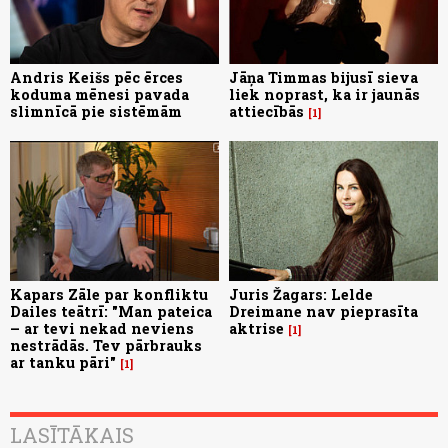
Andris Keišs pēc ērces
Jāņa Timmas bijusī sieva
koduma mēnesi pavada
liek noprast, ka ir jaunās
slimnīcā pie sistēmām
attiecībās
1
Kapars Zāle par konfliktu
Juris Žagars: Lelde
Dailes teātrī: "Man pateica
Dreimane nav pieprasīta
– ar tevi nekad neviens
aktrise
1
nestrādās. Tev pārbrauks
ar tanku pāri"
1
LASĪTĀKAIS