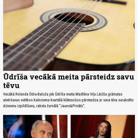
Ūdrīša vecākā meita pārsteidz savu
tēvu
Vecākā Rolanda Ūdra-Baloža jeb Ūdrīša meita Madlēna Viļa Lācīša grāmatas
atvēršanas svētkos Kalnciema kvartālā klātesošos pārsteidza ar sava tēva sarakstīto
dziesmu izpildīšanu, raksta žurnālā "Jauns&Privāts".