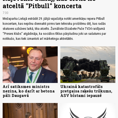
atceltā "Pitbull" koncerta
7:30
Mežaparka Lielajā estrādē 29. jūlijā vajadzēja notikt amerikāņu repera Pitbull
koncertam, kas nepilnu diennakti pirms tam tehnisku problēmu dēļ, kas radās
skatuves uzbūves laikā, tika atcelts. Žurnāliste Elizabete Puče TV24 raidījumā
“Preses klubs” atgādināja, ka sociālos tīklus pārpludina joki un sašutums par
notikušo, kas tiek izmantoti arī mārketinga aktivitātēs.
Arī satiksmes ministrs
Ukrainā katastrofāls
nezina, ko darīt ar betona
pretgaisa raķešu trūkums,
pāli Daugavā
ASV bīstami iepauzē