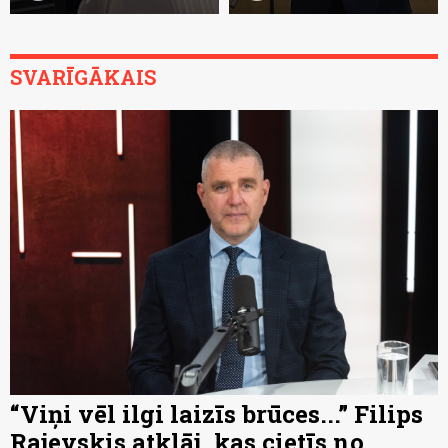
SVARĪGĀKAIS
“Viņi vēl ilgi laizīs brūces...” Filips
Rajevskis atklāj, kas cietīs no