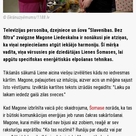
© Ekrānuzņēmums/1188.lv
Televīzijas personība, dzejniece un šova “Slavenības. Bez
filtra” zvaigzne Magone Liedeskalna ir nonākusi pie atziņas,
ka viņai nepieciešams atgūt iekšējo harmoniju. Šī mērķa
vadīta, viņa vērsusies pie dziedātājas Lienes Šomases, lai
apgūtu specifiskas enerģētiskās elpošanas tehnikas.
Tikšanās sākumā Liene aicina viešņu izvēlēties kādu no iedvesmas
kārtīm. Magone, paļaujoties uz intuīciju, aizver acis un mēģina sajust
īsto vēstījumu. Izvilktās kartītes teksts izrādās negaidīts: "Laiku pa
laikam iededz gaiši zilas sveces."
Kad Magone izbrīnīta vaicā pēc skaidrojuma,
Šomase
norāda, ka tas
ir būtiski komunikācijas enerģijas jeb runas čakras sakārtošanai.
Magone, kurai mēle nekad nav bijusi aiz zobiem, reaģē ar sev
raksturīgu asprātību: "Ko tas nozīmē? Runāju par daudz vai par