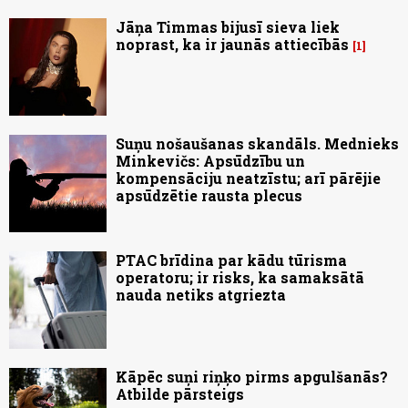
Jāņa Timmas bijusī sieva liek
noprast, ka ir jaunās attiecībās
1
Suņu nošaušanas skandāls. Mednieks
Minkevičs: Apsūdzību un
kompensāciju neatzīstu; arī pārējie
apsūdzētie rausta plecus
PTAC brīdina par kādu tūrisma
operatoru; ir risks, ka samaksātā
nauda netiks atgriezta
Kāpēc suņi riņķo pirms apgulšanās?
Atbilde pārsteigs