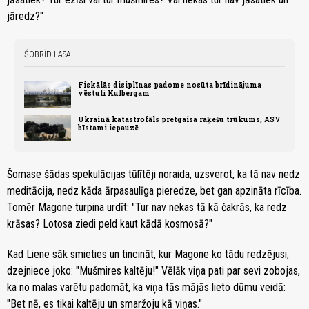
jāredz?"
ŠOBRĪD LASA
Fiskālās disiplīnas padome nosūta brīdinājuma
vēstuli Kulbergam
Ukrainā katastrofāls pretgaisa raķešu trūkums, ASV
bīstami iepauzē
Šomase šādas spekulācijas tūlītēji noraida, uzsverot, ka tā nav nedz
meditācija, nedz kāda ārpasaulīga pieredze, bet gan apzināta rīcība.
Tomēr Magone turpina urdīt: "Tur nav nekas tā kā čakrās, ka redz
krāsas? Lotosa ziedi peld kaut kādā kosmosā?"
Kad Liene sāk smieties un tincināt, kur Magone ko tādu redzējusi,
dzejniece joko: "Mušmires kaltēju!" Vēlāk viņa pati par sevi zobojas,
ka no malas varētu padomāt, ka viņa tās mājās lieto dūmu veidā:
"Bet nē, es tikai kaltēju un smaržoju kā viņas."