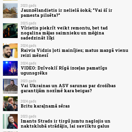
2023.gads
Jaunzēlandietis ir nelielā šokā; "Vai šī ir
pamesta pilsēta?"
2025.gads
Vīrietis piekrīt veikt remontu, bet tad
nogalina mājas saimnieku un mēģina
sadedzināt līķi
2024.gads
Raivis Vidzis ļoti mainījies; matus mazgā vienu
reizi mēnesī
2024.gads
VIDEO: Dzīvoklī Rīgā izceļas pamatīgs
ugunsgrēks
2023.gads
Vai Ukrainas un ASV sarunas par drošības
garantijām nozīmē kara beigas?
2024.gads
Britu karaļnamā sēras
2023.gads
Imants Strads ir tirgū jumtu naglojis un
naktsklubā strādājis, lai savilktu galus