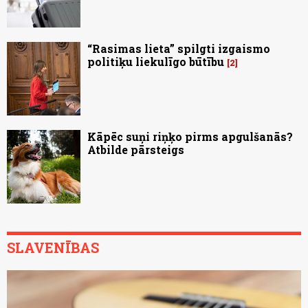
“Rasimas lieta” spilgti izgaismo
politiķu liekulīgo būtību
2
Kāpēc suņi riņķo pirms apgulšanās?
Atbilde pārsteigs
SLAVENĪBAS