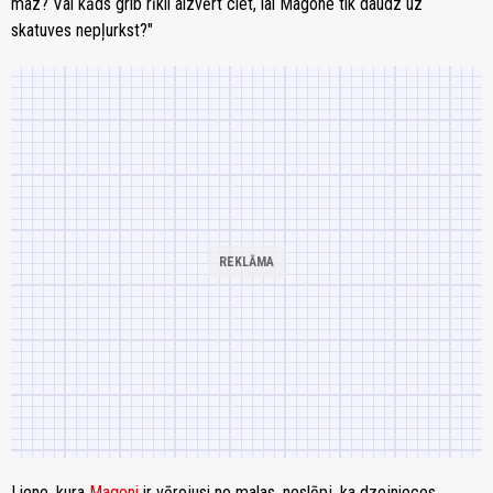
maz? Vai kāds grib rīkli aizvērt ciet, lai Magone tik daudz uz
skatuves nepļurkst?"
Liene, kura
Magoni
ir vērojusi no malas, neslēpj, ka dzejnieces