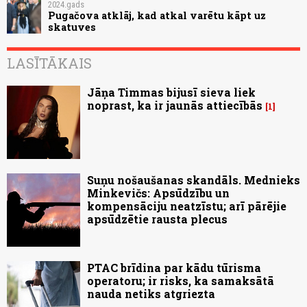
2024.gads
Pugačova atklāj, kad atkal varētu kāpt uz
skatuves
LASĪTĀKAIS
Jāņa Timmas bijusī sieva liek
noprast, ka ir jaunās attiecībās
1
Suņu nošaušanas skandāls. Mednieks
Minkevičs: Apsūdzību un
kompensāciju neatzīstu; arī pārējie
apsūdzētie rausta plecus
PTAC brīdina par kādu tūrisma
operatoru; ir risks, ka samaksātā
nauda netiks atgriezta