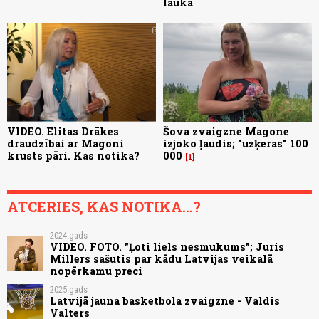
laukā
VIDEO. Elitas Drākes
Šova zvaigzne Magone
draudzībai ar Magoni
izjoko ļaudis; "uzķeras" 100
krusts pāri. Kas notika?
000
1
ATCERIES, KAS NOTIKA...?
2024.gads
VIDEO. FOTO. "Ļoti liels nesmukums"; Juris
Millers sašutis par kādu Latvijas veikalā
nopērkamu preci
2025.gads
Latvijā jauna basketbola zvaigzne - Valdis
Valters