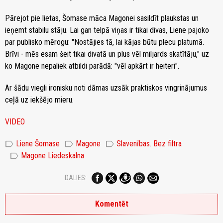
Pārejot pie lietas, Šomase māca Magonei sasildīt plaukstas un
ieņemt stabilu stāju. Lai gan telpā viņas ir tikai divas, Liene pajoko
par publisko mērogu: "Nostājies tā, lai kājas būtu plecu platumā.
Brīvi - mēs esam šeit tikai divatā un plus vēl miljards skatītāju," uz
ko Magone nepaliek atbildi parādā: "vēl apkārt ir heiteri".
Ar šādu viegli ironisku noti dāmas uzsāk praktiskos vingrinājumus
ceļā uz iekšējo mieru.
VIDEO
label
label
label
Liene Šomase
Magone
Slavenības. Bez filtra
label
Magone Liedeskalna
DALIES:
Komentēt