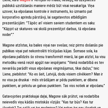
publiskā uzstāšanās maniere mēdz būt visai nesakarīga. Viņa
uzsver, ka elpošanas kontrole ir instruments, ko izmanto pat
korporatīvo aprindu pārstāvji, lai sagatavotos atbildīgām
prezentācijām: "Tāpēc arī visiem saviem studentiem es saku:
"Kāpjot uz skatuves vai skolā prezentējot darbus, tā elpošana
noder".”
Magone atzīstas, ka bailes viņai nav svešas; reiz pirms došanās pie
publikas viņai pat nekontrolēti trīcējušas kājas. Šomase sola, ka
elpošana palīdzēs šo stresu transformēt mierā, lai gan atzīst, ka visu
metodiku vienā reizē apgūt nav iespējams: "Vienā nodarbībā es tev
nevarēšu parādīt visus elpošanas vingrinājumus, tikai dažus," teic
Liene, piebilstot: "Ko es šeit, Latvijā, dodu visiem cilvēkiem? Man ir
no visa pa druskai - mēs strādājam ar pēdu punktiem, ar dibena
punktiem, ar pirkstu un galvas punktiem. Tas viss notiek ar elpošanu."
Gatavojoties praktiskajai daļai, Magone sāk prātot, vai nodarbība
neievedīs viņu kādās mistiskās vīzijās: "Kas tur būs? Kas tur
jāsatiek? Tur ezīši vai tur mušmires? Vai nekas tur nav jāsatiek un