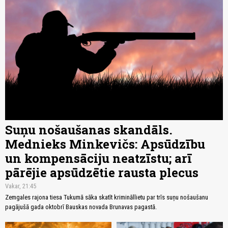
Suņu nošaušanas skandāls.
Mednieks Minkevičs: Apsūdzību
un kompensāciju neatzīstu; arī
pārējie apsūdzētie rausta plecus
Vakar, 21:45
Zemgales rajona tiesa Tukumā sāka skatīt krimināllietu par trīs suņu nošaušanu
pagājušā gada oktobrī Bauskas novada Brunavas pagastā.