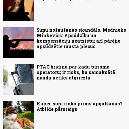
Suņu nošaušanas skandāls. Mednieks
Minkevičs: Apsūdzību un
kompensāciju neatzīstu; arī pārējie
apsūdzētie rausta plecus
PTAC brīdina par kādu tūrisma
operatoru; ir risks, ka samaksātā
nauda netiks atgriezta
Kāpēc suņi riņķo pirms apgulšanās?
Atbilde pārsteigs