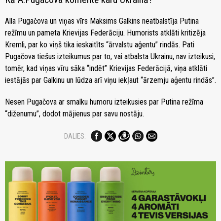
Alla Pugačova un viņas vīrs Maksims Galkins neatbalstīja Putina
režīmu un pameta Krievijas Federāciju. Humorists atklāti kritizēja
Kremli, par ko viņš tika ieskaitīts “ārvalstu aģentu” rindās. Pati
Pugačova tiešus izteikumus par to, vai atbalsta Ukrainu, nav izteikusi,
tomēr, kad viņas vīru sāka “indēt” Krievijas Federācijā, viņa atklāti
iestājās par Galkinu un lūdza arī viņu iekļaut “ārzemju aģentu rindās”.
Nesen Pugačova ar smalku humoru izteikusies par Putina režīma
“diženumu”, dodot mājienus par savu nostāju.
DALIES: