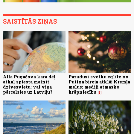
SAISTĪTĀS ZIŅAS
Alla Pugačova kara dēļ
Pazudusī svētku eglīte no
atkal spiesta mainīt
Putina biroja atklāj Kremļa
dzīvesvietu; vai viņa
melus: mediji atmasko
pārcelsies uz Latviju?
krāpniecību
1