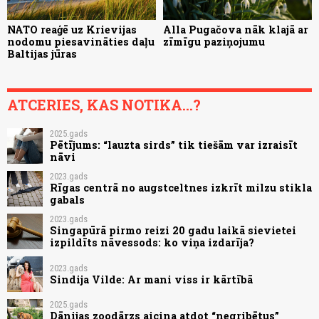
NATO reaģē uz Krievijas
Alla Pugačova nāk klajā ar
nodomu piesavināties daļu
zīmīgu paziņojumu
Baltijas jūras
ATCERIES, KAS NOTIKA...?
2025.gads
Pētījums: “lauzta sirds” tik tiešām var izraisīt
nāvi
2023.gads
Rīgas centrā no augstceltnes izkrīt milzu stikla
gabals
2023.gads
Singapūrā pirmo reizi 20 gadu laikā sievietei
izpildīts nāvessods: ko viņa izdarīja?
2023.gads
Sindija Vilde: Ar mani viss ir kārtībā
2025.gads
Dānijas zoodārzs aicina atdot “negribētus”