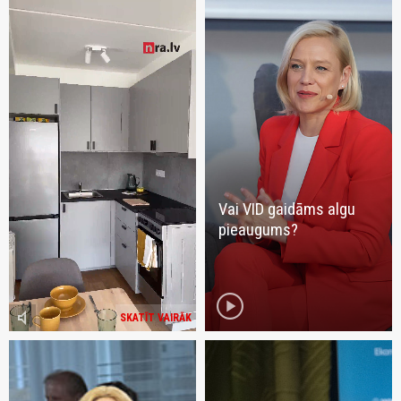
Vai VID gaidāms algu
pieaugums?
play_circle
volume_mute
SKATĪT VAIRĀK