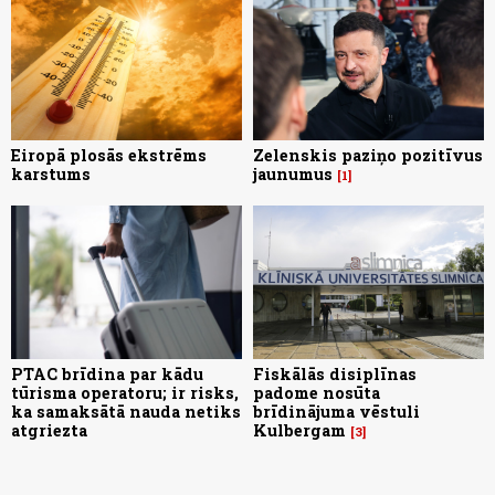
Eiropā plosās ekstrēms
Zelenskis paziņo pozitīvus
karstums
jaunumus
1
PTAC brīdina par kādu
Fiskālās disiplīnas
tūrisma operatoru; ir risks,
padome nosūta
ka samaksātā nauda netiks
brīdinājuma vēstuli
atgriezta
Kulbergam
3