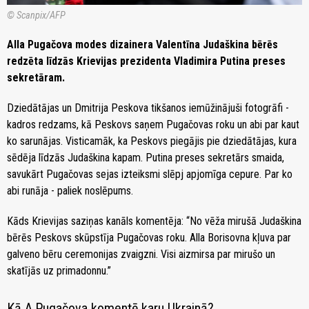
© Scanpix/AFP
Alla Pugačova modes dizainera Valentīna Judaškina bērēs
redzēta līdzās Krievijas prezidenta Vladimira Putina preses
sekretāram.
Dziedātājas un Dmitrija Peskova tikšanos iemūžinājuši fotogrāfi -
kadros redzams, kā Peskovs saņem Pugačovas roku un abi par kaut
ko sarunājas. Visticamāk, ka Peskovs piegājis pie dziedātājas, kura
sēdēja līdzās Judaškina kapam. Putina preses sekretārs smaida,
savukārt Pugačovas sejas izteiksmi slēpj apjomīga cepure. Par ko
abi runāja - paliek noslēpums.
Kāds Krievijas saziņas kanāls komentēja: “No vēža mirušā Judaškina
bērēs Peskovs skūpstīja Pugačovas roku. Alla Borisovna kļuva par
galveno bēru ceremonijas zvaigzni. Visi aizmirsa par mirušo un
skatījās uz primadonnu.”
Kā A.Pugačova komentē karu Ukrainā?