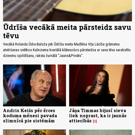
Ūdrīša vecākā meita pārsteidz savu
tēvu
Vecākā Rolanda Ūdra-Baloža jeb Ūdrīša meita Madlēna Viļa Lācīša grāmatas
atvēršanas svētkos Kalnciema kvartālā klātesošos pārsteidza ar sava tēva sarakstīto
dziesmu izpildīšanu, raksta žurnālā "Jauns&Privāts".
Andris Keišs pēc ērces
Jāņa Timmas bijusī sieva
koduma mēnesi pavada
liek noprast, ka ir jaunās
slimnīcā pie sistēmām
attiecībās
1