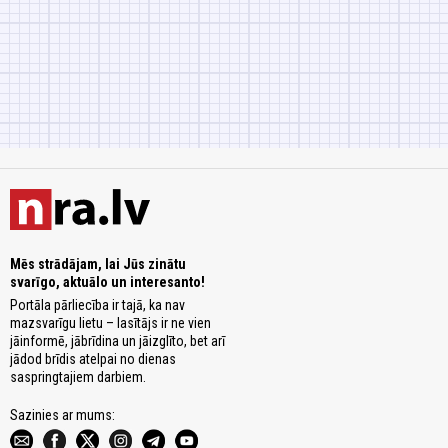
Mēs strādājam, lai Jūs zinātu
svarīgo, aktuālo un interesanto!
Portāla pārliecība ir tajā, ka nav
mazsvarīgu lietu – lasītājs ir ne vien
jāinformē, jābrīdina un jāizglīto, bet arī
jādod brīdis atelpai no dienas
saspringtajiem darbiem.
Sazinies ar mums: