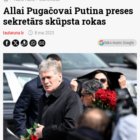
Allai Pugačovai Putina preses
sekretārs skūpsta rokas
schedule
tautaruna.lv
8.mai 2023
Seko mums Google