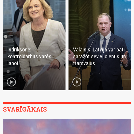
Indriksone:
Valainis: Latvija var pati
kontroldarbus varēs
saražot sev vilcienus un
labot!
tramvajus
play_circle
play_circle
SVARĪGĀKAIS