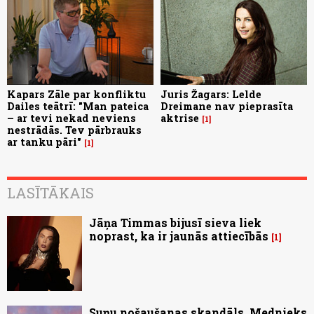
Kapars Zāle par konfliktu
Juris Žagars: Lelde
Dailes teātrī: "Man pateica
Dreimane nav pieprasīta
– ar tevi nekad neviens
aktrise
1
nestrādās. Tev pārbrauks
ar tanku pāri"
1
LASĪTĀKAIS
Jāņa Timmas bijusī sieva liek
noprast, ka ir jaunās attiecībās
1
Suņu nošaušanas skandāls. Mednieks