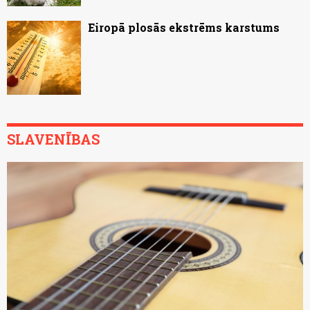
Eiropā plosās ekstrēms karstums
SLAVENĪBAS