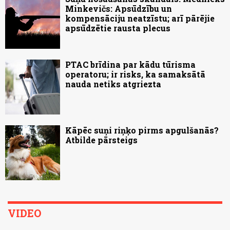
Minkevičs: Apsūdzību un
kompensāciju neatzīstu; arī pārējie
apsūdzētie rausta plecus
PTAC brīdina par kādu tūrisma
operatoru; ir risks, ka samaksātā
nauda netiks atgriezta
Kāpēc suņi riņķo pirms apgulšanās?
Atbilde pārsteigs
VIDEO