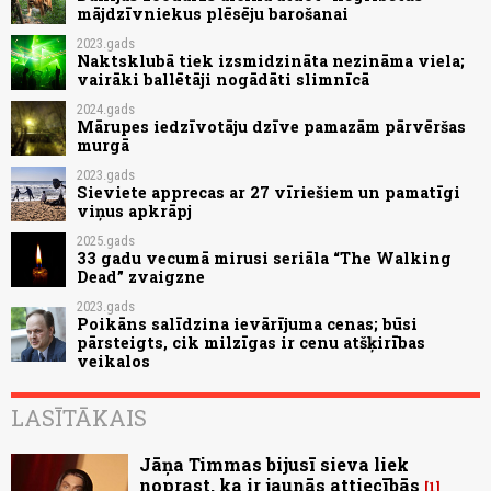
mājdzīvniekus plēsēju barošanai
2023.gads
Naktsklubā tiek izsmidzināta nezināma viela;
vairāki ballētāji nogādāti slimnīcā
2024.gads
Mārupes iedzīvotāju dzīve pamazām pārvēršas
murgā
2023.gads
Sieviete apprecas ar 27 vīriešiem un pamatīgi
viņus apkrāpj
2025.gads
33 gadu vecumā mirusi seriāla “The Walking
Dead” zvaigzne
2023.gads
Poikāns salīdzina ievārījuma cenas; būsi
pārsteigts, cik milzīgas ir cenu atšķirības
veikalos
LASĪTĀKAIS
Jāņa Timmas bijusī sieva liek
noprast, ka ir jaunās attiecībās
1