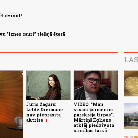
ēl dzīvot!
u "iznes cauri" tiešajā ēterā
LAS
Juris Žagars:
VIDEO. "Man
Lelde Dreimane
visam ķermenim
nav pieprasīta
pārskrēja tirpas".
aktrise
Mārtiņš Egliens
1
atklāj piedzīvoto
slimības laikā