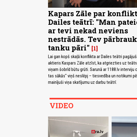
Kapars Zāle par konflik
Dailes teātrī: "Man patei
ar tevi nekad neviens
nestrādās. Tev pārbrauk
tanku pāri"
1
Lai gan kopš skaļā konflikta ar Dailes teātri pagājuši
aktieris Kaspars Zāle atzīst, ka atgriezties uz teāt
viņam šobrīd būtu grūti. Sarunā ar 1188.lv interviju c
tas sākās" viņš neslēpj – tiesvedība un notikumi pē
mainījuši viņa skatījumu uz darbu teātrī.
VIDEO