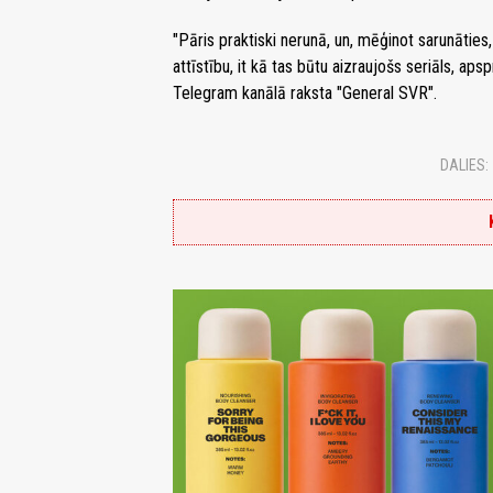
"Pāris praktiski nerunā, un, mēģinot sarunātie
attīstību, it kā tas būtu aizraujošs seriāls, ap
Telegram kanālā raksta "General SVR".
DALIES: