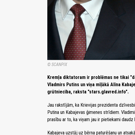
© SCANPIX
Kremļa diktatoram ir problēmas ne tikai "da
Vladmirs Putins un viņa mīļākā Alīna Kabaje
grūtniecība, raksta "stars.glavred.info".
Jau rakstījām, ka Krievijas prezidenta dzīvesbie
Putina un Kabajevas ģimenes strīdiem. Vladimi
prasību ar to, ka viņam jau ir pietiekami daudz 
Kabajeva uzstāj uz bērna paturēšanu un atsakā