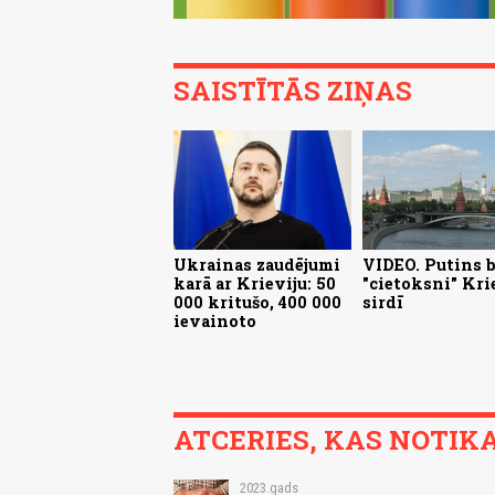
SAISTĪTĀS ZIŅAS
Ukrainas zaudējumi
VIDEO. Putins 
karā ar Krieviju: 50
"cietoksni" Kri
000 kritušo, 400 000
sirdī
ievainoto
ATCERIES, KAS NOTIKA.
2023.gads