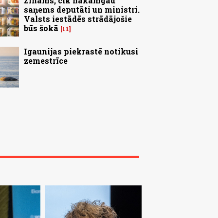
Zināms, cik nākamgad
saņems deputāti un ministri.
Valsts iestādēs strādājošie
būs šokā
11
Igaunijas piekrastē notikusi
zemestrīce