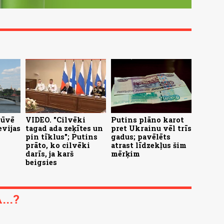
būvē
VIDEO. "Cilvēki
Putins plāno karot
evijas
tagad ada zeķītes un
pret Ukrainu vēl trīs
pin tīklus"; Putins
gadus; pavēlēts
prāto, ko cilvēki
atrast līdzekļus šim
darīs, ja karš
mērķim
beigsies
..?