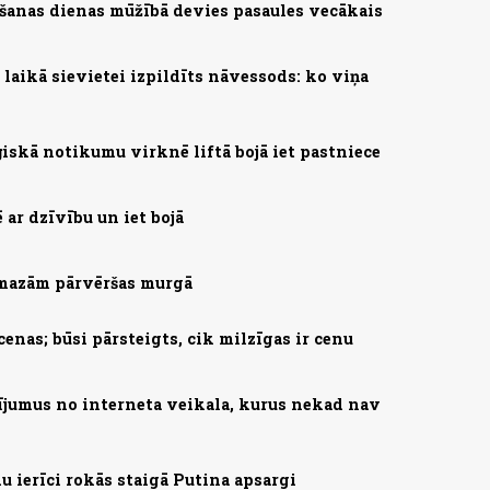
šanas dienas mūžībā devies pasaules vecākais
laikā sievietei izpildīts nāvessods: ko viņa
ģiskā notikumu virknē liftā bojā iet pastniece
ē ar dzīvību un iet bojā
amazām pārvēršas murgā
enas; būsi pārsteigts, cik milzīgas ir cenu
ījumus no interneta veikala, kurus nekad nav
du ierīci rokās staigā Putina apsargi