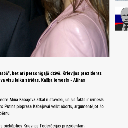
rbā", bet arī personīgajā dzīvē. Krievijas prezidents
va visu laiku strīdas. Kašķa iemesls - Alīnas
dre Alīna Kabajeva atkal ir stāvoklī, un šis fakts ir iemesls
rs Putins pieprasa Kabajevai veikt abortu, argumentējot šo
bērnu.
s piekāpties Krievijas Federācijas prezidentam.