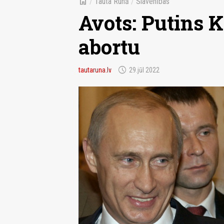
home
/
Tauta Runā
/
Slavenības
Avots: Putins K
abortu
schedule
tautaruna.lv
29.jūl 2022