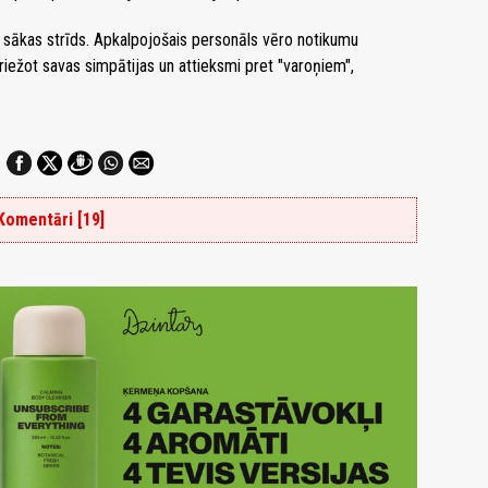
s, sākas strīds. Apkalpojošais personāls vēro notikumu
spriežot savas simpātijas un attieksmi pret "varoņiem",
Komentāri [19]