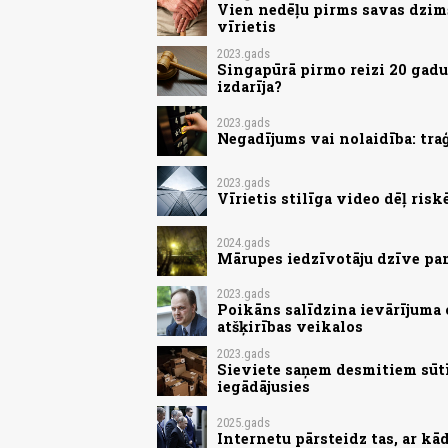
Vien nedēļu pirms savas dzim
vīrietis
2023.gads
Singapūrā pirmo reizi 20 gadu 
izdarīja?
2023.gads
Negadījums vai nolaidība: tra
2023.gads
Vīrietis stilīga video dēļ risk
2024.gads
Mārupes iedzīvotāju dzīve p
2023.gads
Poikāns salīdzina ievārījuma c
atšķirības veikalos
2023.gads
Sieviete saņem desmitiem sūt
iegādājusies
2025.gads
Internetu pārsteidz tas, ar kā