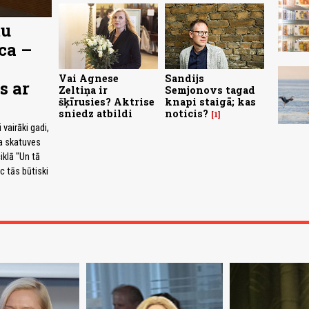
tu
ca –
Vai Agnese
Sandijs
s ar
Zeltiņa ir
Semjonovs tagad
šķīrusies? Aktrise
knapi staigā; kas
sniedz atbildi
noticis?
1
 vairāki gadi,
ra skatuves
iklā "Un tā
c tās būtiski