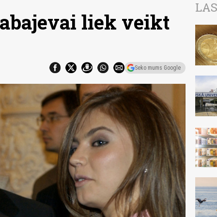
LAS
abajevai liek veikt
Seko mums Google