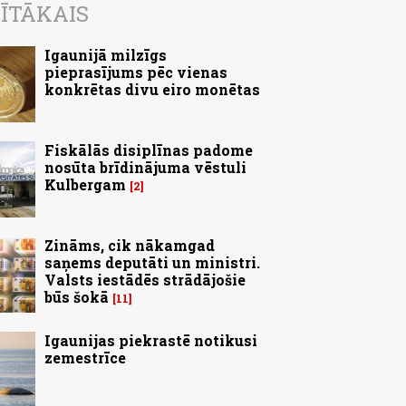
ĪTĀKAIS
Igaunijā milzīgs
pieprasījums pēc vienas
konkrētas divu eiro monētas
Fiskālās disiplīnas padome
nosūta brīdinājuma vēstuli
Kulbergam
2
Zināms, cik nākamgad
saņems deputāti un ministri.
Valsts iestādēs strādājošie
būs šokā
11
Igaunijas piekrastē notikusi
zemestrīce