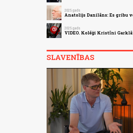
2025.gads
Anatolijs Danilāns: Es gribu v
2025.gads
VIDEO. Kolēģi Kristīni Garklāv
SLAVENĪBAS