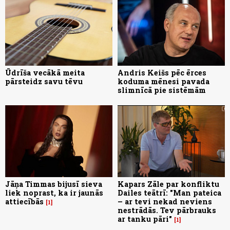
Ūdrīša vecākā meita
Andris Keišs pēc ērces
pārsteidz savu tēvu
koduma mēnesi pavada
slimnīcā pie sistēmām
Jāņa Timmas bijusī sieva
Kapars Zāle par konfliktu
liek noprast, ka ir jaunās
Dailes teātrī: "Man pateica
attiecībās
– ar tevi nekad neviens
1
nestrādās. Tev pārbrauks
ar tanku pāri"
1