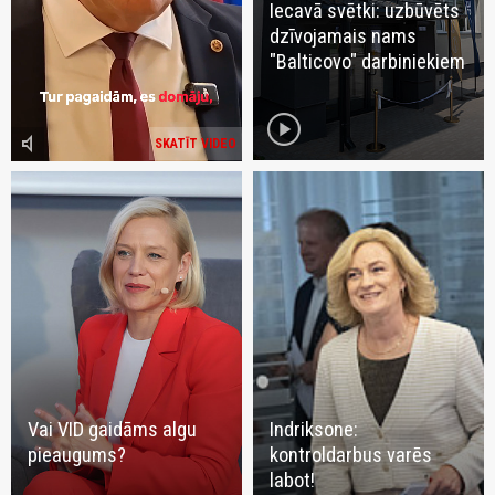
Iecavā svētki: uzbūvēts
dzīvojamais nams
"Balticovo" darbiniekiem
play_circle
volume_mute
SKATĪT VIDEO
Vai VID gaidāms algu
Indriksone:
pieaugums?
kontroldarbus varēs
labot!