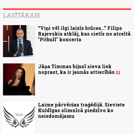
LASĪTĀKAIS
“Viņi vēl ilgi laizīs brūces...” Filips
Rajevskis atklāj, kas cietīs no atceltā
"Pitbull" koncerta
Jāņa Timmas bijusī sieva liek
noprast, ka ir jaunās attiecībās
1
Laime pārvēršas traģēdijā. Sieviete
Kuldīgas slimnīcā piedzīvo ko
neiedomājamu