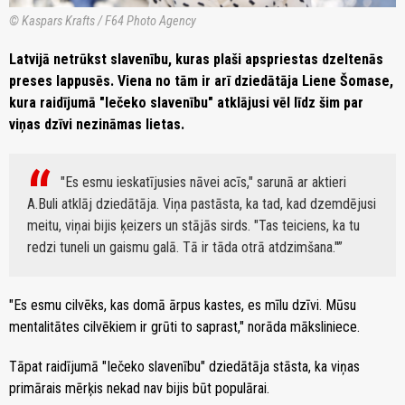
© Kaspars Krafts / F64 Photo Agency
Latvijā netrūkst slavenību, kuras plaši apspriestas dzeltenās
preses lappusēs. Viena no tām ir arī dziedātāja Liene Šomase,
kura raidījumā "Iečeko slavenību" atklājusi vēl līdz šim par
viņas dzīvi nezināmas lietas.
"Es esmu ieskatījusies nāvei acīs," sarunā ar aktieri
A.Buli atklāj dziedātāja. Viņa pastāsta, ka tad, kad dzemdējusi
meitu, viņai bijis ķeizers un stājās sirds. "Tas teiciens, ka tu
redzi tuneli un gaismu galā. Tā ir tāda otrā atdzimšana."
"Es esmu cilvēks, kas domā ārpus kastes, es mīlu dzīvi. Mūsu
mentalitātes cilvēkiem ir grūti to saprast," norāda māksliniece.
Tāpat raidījumā "Iečeko slavenību" dziedātāja stāsta, ka viņas
primārais mērķis nekad nav bijis būt populārai.