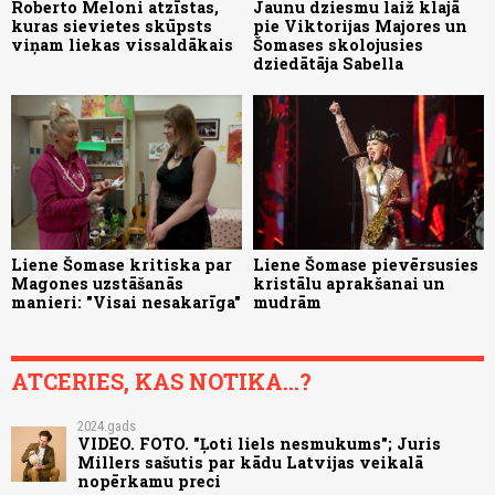
Roberto Meloni atzīstas,
Jaunu dziesmu laiž klajā
kuras sievietes skūpsts
pie Viktorijas Majores un
viņam liekas vissaldākais
Šomases skolojusies
dziedātāja Sabella
Liene Šomase kritiska par
Liene Šomase pievērsusies
Magones uzstāšanās
kristālu aprakšanai un
manieri: "Visai nesakarīga"
mudrām
ATCERIES, KAS NOTIKA...?
2024.gads
VIDEO. FOTO. "Ļoti liels nesmukums"; Juris
Millers sašutis par kādu Latvijas veikalā
nopērkamu preci