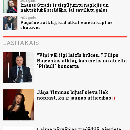
2023.gads
Imants Strads ir tirgū jumtu naglojis un
naktsklubā strādājis, lai savilktu galus
2024.gads
Pugačova atklāj, kad atkal varētu kāpt uz
skatuves
LASĪTĀKAIS
“Viņi vēl ilgi laizīs brūces...” Filips
Rajevskis atklāj, kas cietīs no atceltā
"Pitbull" koncerta
Jāņa Timmas bijusī sieva liek
noprast, ka ir jaunās attiecībās
1
Laime pārvēršas traģēdijā. Sieviete