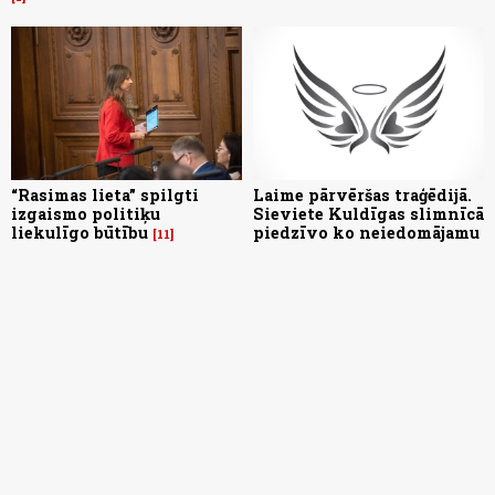
“Rasimas lieta” spilgti
Laime pārvēršas traģēdijā.
izgaismo politiķu
Sieviete Kuldīgas slimnīcā
liekulīgo būtību
piedzīvo ko neiedomājamu
11