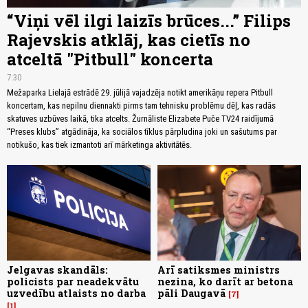
“Viņi vēl ilgi laizīs brūces...” Filips
Rajevskis atklāj, kas cietīs no
atceltā "Pitbull" koncerta
7:30
Mežaparka Lielajā estrādē 29. jūlijā vajadzēja notikt amerikāņu repera Pitbull
koncertam, kas nepilnu diennakti pirms tam tehnisku problēmu dēļ, kas radās
skatuves uzbūves laikā, tika atcelts. Žurnāliste Elizabete Puče TV24 raidījumā
“Preses klubs” atgādināja, ka sociālos tīklus pārpludina joki un sašutums par
notikušo, kas tiek izmantoti arī mārketinga aktivitātēs.
Jelgavas skandāls:
Arī satiksmes ministrs
policists par neadekvātu
nezina, ko darīt ar betona
uzvedību atlaists no darba
pāli Daugavā
7
1