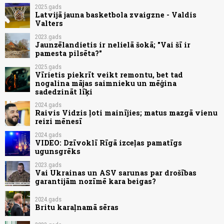
2025.gads
Latvijā jauna basketbola zvaigzne - Valdis
Valters
2023.gads
Jaunzēlandietis ir nelielā šokā; "Vai šī ir
pamesta pilsēta?"
2025.gads
Vīrietis piekrīt veikt remontu, bet tad
nogalina mājas saimnieku un mēģina
sadedzināt līķi
2024.gads
Raivis Vidzis ļoti mainījies; matus mazgā vienu
reizi mēnesī
2024.gads
VIDEO: Dzīvoklī Rīgā izceļas pamatīgs
ugunsgrēks
2023.gads
Vai Ukrainas un ASV sarunas par drošības
garantijām nozīmē kara beigas?
2024.gads
Britu karaļnamā sēras