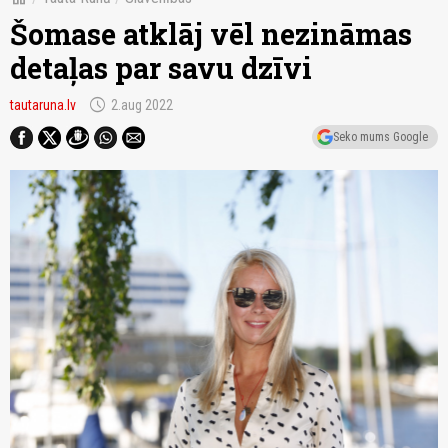
Šomase atklāj vēl nezināmas
detaļas par savu dzīvi
schedule
tautaruna.lv
2.aug 2022
Seko mums Google