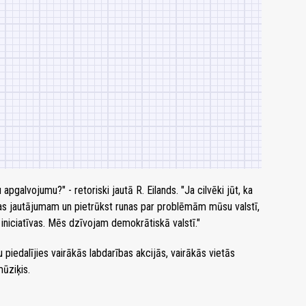
apgalvojumu?" - retoriski jautā R. Eilands. "Ja cilvēki jūt, ka
inas jautājumam un pietrūkst runas par problēmām mūsu valstī,
 iniciatīvas. Mēs dzīvojam demokrātiskā valstī."
 piedalījies vairākās labdarības akcijās, vairākās vietās
mūziķis.