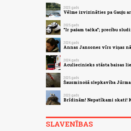
2023.gads
Vēlme izvizināties pa Gauju ar
2025.gads
"Ir pašam tačka"; precību slud
2024.gads
Annas Jansones vīrs viņas nā
2024.gads
Aculiecinieks stāsta baisas l
2025.gads
Šausminošā slepkavība Jūrmal
2023.gads
Brīdinām! Nepatīkami skati! K
SLAVENĪBAS