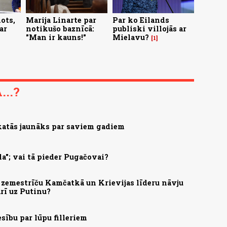
ots,
Marija Linarte par
Par ko Eilands
ar
notikušo baznīcā:
publiski villojās ar
"Man ir kauns!"
Mielavu?
1
..?
skatās jaunāks par saviem gadiem
la"; vai tā pieder Pugačovai?
 zemestrīču Kamčatkā un Krievijas līderu nāvju
arī uz Putinu?
esību par lūpu filleriem