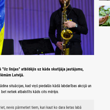
"Uz līnijas" atbildējis uz kāda skatījāja jautājumu,
blēmām Latvijā.
ādina situācijas, kad viņš piedalās kādā labdarības akcijā un
, bet netiek atbalstīts kāds cits mērķis.
iet, nevis pārmetiet tiem, kuri kaut ko dara lietas labā