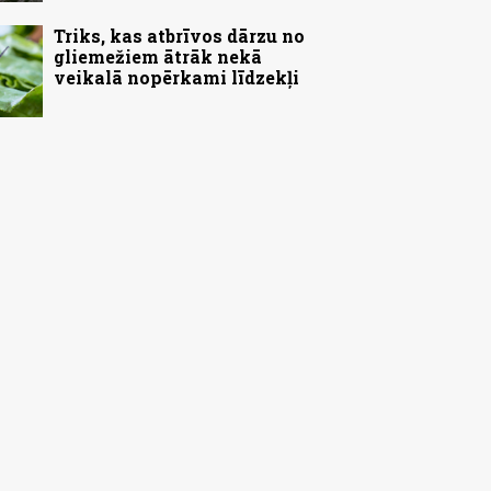
Triks, kas atbrīvos dārzu no
gliemežiem ātrāk nekā
veikalā nopērkami līdzekļi