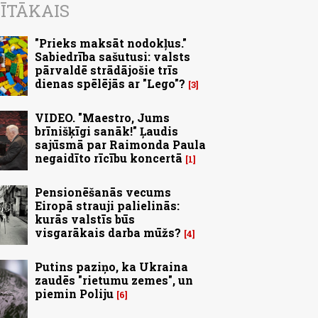
ĪTĀKAIS
"Prieks maksāt nodokļus."
Sabiedrība sašutusi: valsts
pārvaldē strādājošie trīs
dienas spēlējās ar "Lego"?
3
VIDEO. "Maestro, Jums
brīnišķīgi sanāk!" Ļaudis
sajūsmā par Raimonda Paula
negaidīto rīcību koncertā
1
Pensionēšanās vecums
Eiropā strauji palielinās:
kurās valstīs būs
visgarākais darba mūžs?
4
Putins paziņo, ka Ukraina
zaudēs "rietumu zemes", un
piemin Poliju
6