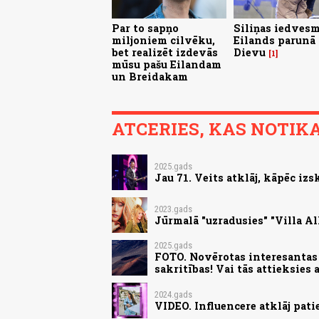
Par to sapņo
Siliņas iedvesm
miljoniem cilvēku,
Eilands parunā 
bet realizēt izdevās
Dievu
1
mūsu pašu Eilandam
un Breidakam
ATCERIES, KAS NOTIKA.
2025.gads
Jau 71. Veits atklāj, kāpēc iz
2023.gads
Jūrmalā "uzradusies" "Villa Al
2025.gads
FOTO. Novērotas interesantas
sakritības! Vai tās attieksies 
2024.gads
VIDEO. Influencere atklāj pati