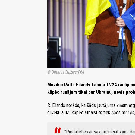
© Dmitrijs Suļžics/F64
Mūziķis Ralfs Eilands kanāla TV24 raidījumā 
kāpēc runājam tikai par Ukrainu, nevis pro
R. Eilands norāda, ka šāds jautājums viņam atg
cilvēki jautā, kāpēc atbalstīts tiek šāds mērķis
"Piedalieties ar savām iniciatīvām, dar