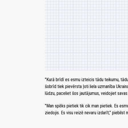
"Kurā brīdī es esmu izteicis tādu teikumu, tādu 
šobrīd tiek pievērsta ļoti liela uzmanība Ukra
lūdzu, paceliet šos jautājumus, veidojiet savas
"Man spēks pietiek tik cik man pietiek. Es esmu
ziedojis. Es visu reizē nevaru izdarīt," piebilst 