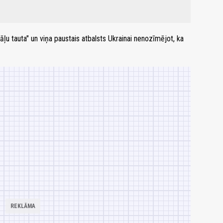
brāļu tauta" un viņa paustais atbalsts Ukrainai nenozīmējot, ka