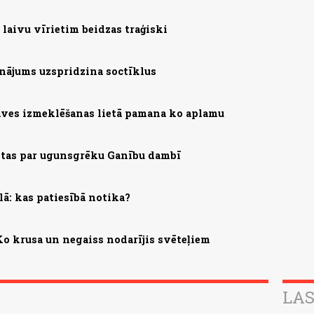
 laivu vīrietim beidzas traģiski
inājums uzspridzina soctīklus
ves izmeklēšanas lietā pamana ko aplamu
ietas par ugunsgrēku Ganību dambī
ā: kas patiesībā notika?
o krusa un negaiss nodarījis svēteļiem
LAS