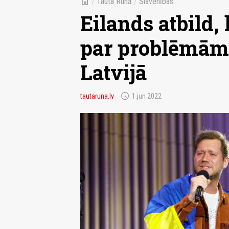
home
/
Tauta Runā
/
Slavenības
Eilands atbild,
par problēmām
Latvijā
schedule
tautaruna.lv
1.jun 2022