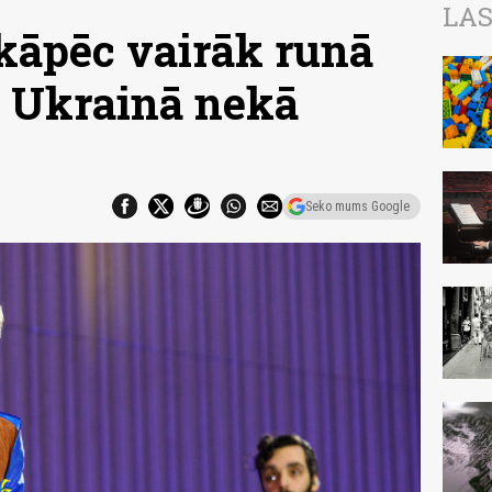
LAS
 kāpēc vairāk runā
 Ukrainā nekā
Seko mums Google