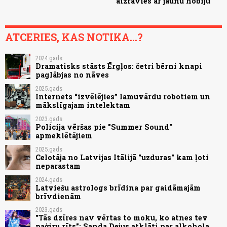
aizrāvies ar jaunu hobiju
ATCERIES, KAS NOTIKA...?
2024.gads
Dramatisks stāsts Ērgļos: četri bērni knapi
paglābjas no nāves
2025.gads
Internets “izvēlējies” lamuvārdu robotiem un
mākslīgajam intelektam
2023.gads
Policija vēršas pie "Summer Sound"
apmeklētājiem
2025.gads
Celotāja no Latvijas Itālijā "uzduras" kam ļoti
neparastam
2024.gads
Latviešu astrologs brīdina par gaidāmajām
brīvdienām
2023.gads
"Tās dzīres nav vērtas to moku, ko atnes tev
paģiru rīts"; Sanda Dejus atklāti par alkohola