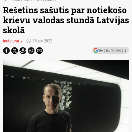
Rešetins sašutis par notiekošo
krievu valodas stundā Latvijas
skolā
schedule
tautaruna.lv
18.apr 2022
Seko mums Google