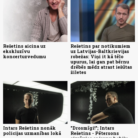
Rešetins aicina uz
Rešetins par notikumiem
ekskluzīvu
uz Latvijas-Baltkrievijas
koncertuzvedumu
robežas: Viņi it kā tēlo
upurus, lai gan pat bērnu
drēbēs mēdz atrast iešūtas
žiletes
Intars Rešetins nonāk
"Drosmīgi!"; Intars
policijas uzmanības lokā
Rešetins - Pētersons