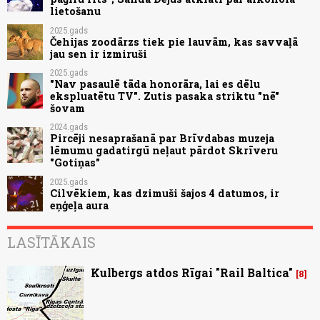
lietošanu
2025.gads
Čehijas zoodārzs tiek pie lauvām, kas savvaļā
jau sen ir izmiruši
2025.gads
"Nav pasaulē tāda honorāra, lai es dēlu
ekspluatētu TV". Zutis pasaka striktu "nē"
šovam
2024.gads
Pircēji nesaprašanā par Brīvdabas muzeja
lēmumu gadatirgū neļaut pārdot Skrīveru
"Gotiņas"
2025.gads
Cilvēkiem, kas dzimuši šajos 4 datumos, ir
eņģeļa aura
LASĪTĀKAIS
Kulbergs atdos Rīgai "Rail Baltica"
8