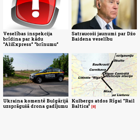
Veselības inspekcija
Satraucoši jaunumi par Džo
brīdina par kādu
Baidena veselību
"AliExpress" "brīnumu"
Ukraina komentē Bulgārijā
Kulbergs atdos Rīgai "Rail
uzsprāgušā drona gadījumu
Baltica"
8