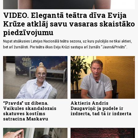
VIDEO. Elegantā teātra dīva Evija
Krūze atklāj savu vasaras skaistāko
piedzīvojumu
Nupat atsākusies Latvijas Nacionālā teātra sezona, uz kuru pulcējās ne tikai aktieri,
bet arī žurnālisti. Pie teātra ēkas Eviju Krūzi sastapa arī žurnāls "Jauns&Privāts".
“Pravda” uz dibena.
Aktieris Andris
Vaikules skandalozais
Daugaviņš: ja pudele ir
skatuves kostīms
izdzerta, tad tā ir izdzerta
satracina Maskavu