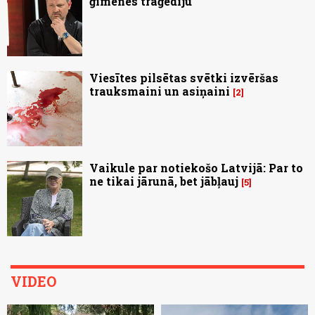
ģimenes traģēdiju
Viesītes pilsētas svētki izvēršas
trauksmaini un asiņaini
2
Vaikule par notiekošo Latvijā: Par to
ne tikai jārunā, bet jābļauj
5
VIDEO