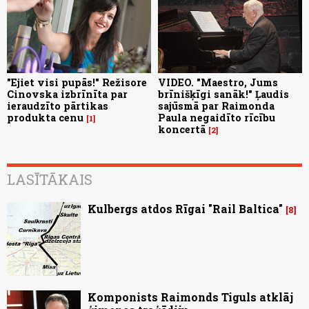
"Ejiet visi pupās!" Režisore
VIDEO. "Maestro, Jums
Cinovska izbrīnīta par
brīnišķīgi sanāk!" Ļaudis
ieraudzīto pārtikas
sajūsmā par Raimonda
produkta cenu
Paula negaidīto rīcību
1
koncertā
2
LASĪTĀKAIS
Kulbergs atdos Rīgai "Rail Baltica"
8
Komponists Raimonds Tiguls atklāj