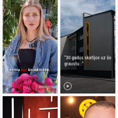
"30 gadus skatījos uz šo
graustu..."
play_circle
volume_mute
SKATĪT VIDEO