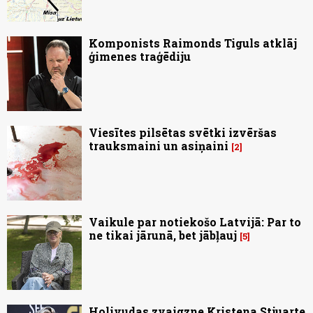
Komponists Raimonds Tiguls atklāj
ģimenes traģēdiju
Viesītes pilsētas svētki izvēršas
trauksmaini un asiņaini
2
Vaikule par notiekošo Latvijā: Par to
ne tikai jārunā, bet jābļauj
5
Holivudas zvaigzne Kristena Stjuarte