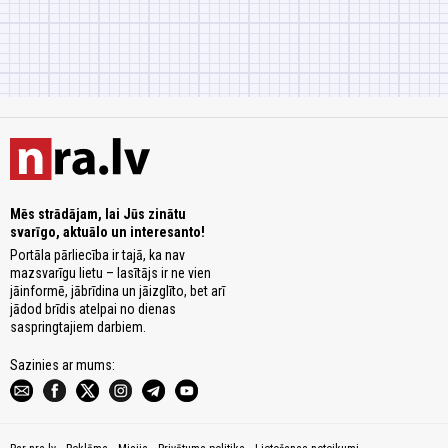
Mēs strādājam, lai Jūs zinātu
svarīgo, aktuālo un interesanto!
Portāla pārliecība ir tajā, ka nav
mazsvarīgu lietu – lasītājs ir ne vien
jāinformē, jābrīdina un jāizglīto, bet arī
jādod brīdis atelpai no dienas
saspringtajiem darbiem.
Sazinies ar mums: