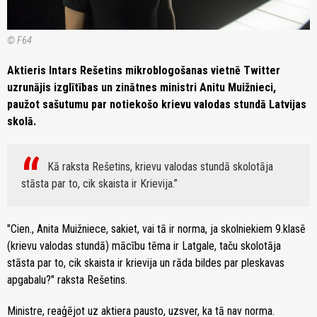
© F64
Aktieris Intars Rešetins mikroblogošanas vietnē Twitter
uzrunājis izglītības un zinātnes ministri Anitu Muižnieci,
paužot sašutumu par notiekošo krievu valodas stundā Latvijas
skolā.
Kā raksta Rešetins, krievu valodas stundā skolotāja
stāsta par to, cik skaista ir Krievija.
"Cien., Anita Muižniece, sakiet, vai tā ir norma, ja skolniekiem 9.klasē
(krievu valodas stundā) mācību tēma ir Latgale, taču skolotāja
stāsta par to, cik skaista ir krievija un rāda bildes par pleskavas
apgabalu?" raksta Rešetins.
Ministre, reaģējot uz aktiera pausto, uzsver, ka tā nav norma.