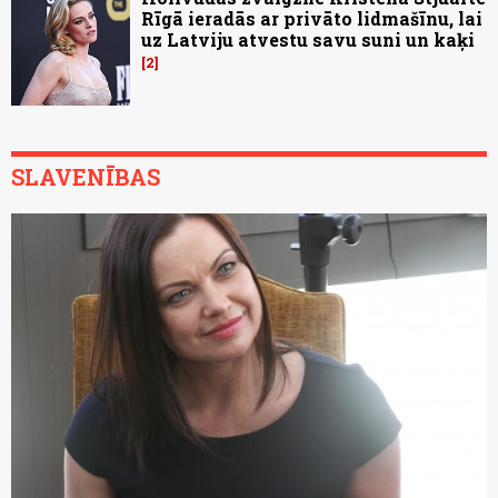
Rīgā ieradās ar privāto lidmašīnu, lai
uz Latviju atvestu savu suni un kaķi
2
SLAVENĪBAS