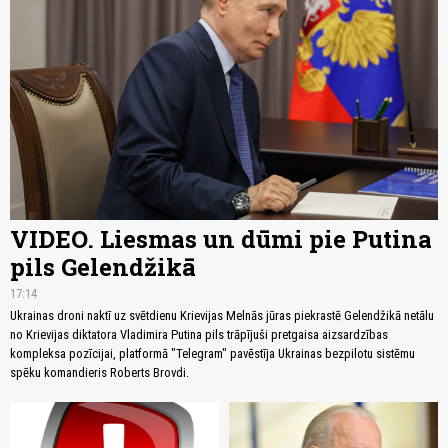
VIDEO. Liesmas un dūmi pie Putina
pils Gelendžikā
17:14
Ukrainas droni naktī uz svētdienu Krievijas Melnās jūras piekrastē Gelendžikā netālu
no Krievijas diktatora Vladimira Putina pils trāpījuši pretgaisa aizsardzības
kompleksa pozīcijai, platformā "Telegram" pavēstīja Ukrainas bezpilotu sistēmu
spēku komandieris Roberts Brovdi.