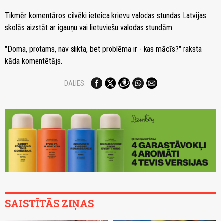
Tikmēr komentāros cilvēki ieteica krievu valodas stundas Latvijas
skolās aizstāt ar igauņu vai lietuviešu valodas stundām.
"Doma, protams, nav slikta, bet problēma ir - kas mācīs?" raksta
kāda komentētājs.
DALIES:
SAISTĪTĀS ZIŅAS