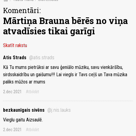
Komentāri:
Mārtiņa Brauna bērēs no viņa
atvadīsies tikai garīgi
Skatīt rakstu
Atis Strads
@atis.strads
Kā Tu mums pietrūksi ar savu ģeniālo mūziku, savu vienkāršību,
sirdsskaidrību un gaišumu!!! Lai viegls ir Tavs ceļš un Tava mūzika
paliks mūžos ar mums
2.dec 2021
Atbildēt
bezkaunīgais sivēns
@j.nis.lauks
Vieglu gaitu Aizsaulē.
2.dec 2021
Atbildēt