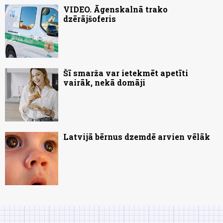
VIDEO. Āgenskalnā trako
dzērājšoferis
Šī smarža var ietekmēt apetīti
vairāk, nekā domāji
Latvijā bērnus dzemdē arvien vēlāk