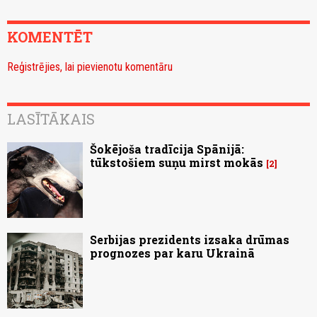
KOMENTĒT
Reģistrējies, lai pievienotu komentāru
LASĪTĀKAIS
Šokējoša tradīcija Spānijā:
tūkstošiem suņu mirst mokās
2
Serbijas prezidents izsaka drūmas
prognozes par karu Ukrainā