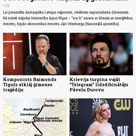
7:20
Lai piesaistītu darbaspēku Latvijas reģioniem, cilvēkiem nepieciešama dzīvesvieta.
Kā notiek mājokļu būvniecība ārpus Rīgas – “nra.lv” saruna ar klimata un enerģētikas
ministru, bijušo ekonomikas ministru Jāni Vitenbergu (Nacionālā apvienība).
Komponists Raimonds
Krievija turpina vajāt
Tiguls atklāj ģimenes
“Telegram” līdzdibinātāju
traģēdiju
Pāvelu Durovu