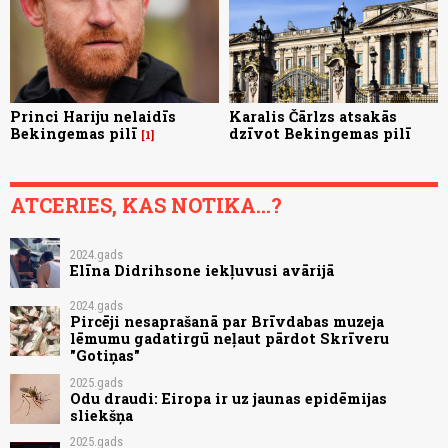
Princi Hariju nelaidīs
Karalis Čārlzs atsakās
Bekingemas pilī
dzīvot Bekingemas pilī
1
ATCERIES, KAS NOTIKA...?
2024.gads
Elīna Didrihsone iekļuvusi avārijā
2024.gads
Pircēji nesaprašanā par Brīvdabas muzeja
lēmumu gadatirgū neļaut pārdot Skrīveru
"Gotiņas"
2025.gads
Odu draudi: Eiropa ir uz jaunas epidēmijas
sliekšņa
2025.gads