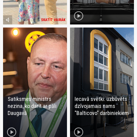
play_circle
volume_mute
SKATĪT VAIRĀK
Satiksmes ministrs
Iecavā svētki: uzbūvēts
nezina, ko darīt ar pāli
dzīvojamais nams
Daugavā
"Balticovo" darbiniekiem
play_circle
play_circle