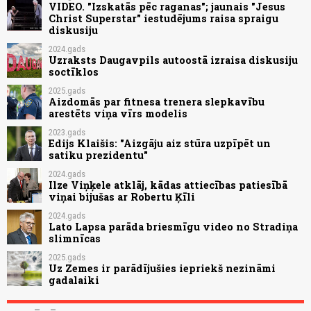
VIDEO. "Izskatās pēc raganas"; jaunais "Jesus
Christ Superstar" iestudējums raisa spraigu
diskusiju
2024.gads
Uzraksts Daugavpils autoostā izraisa diskusiju
soctīklos
2025.gads
Aizdomās par fitnesa trenera slepkavību
arestēts viņa vīrs modelis
2023.gads
Edijs Klaišis: "Aizgāju aiz stūra uzpīpēt un
satiku prezidentu"
2024.gads
Ilze Viņķele atklāj, kādas attiecības patiesībā
viņai bijušas ar Robertu Ķīli
2024.gads
Lato Lapsa parāda briesmīgu video no Stradiņa
slimnīcas
2025.gads
Uz Zemes ir parādījušies iepriekš nezināmi
gadalaiki