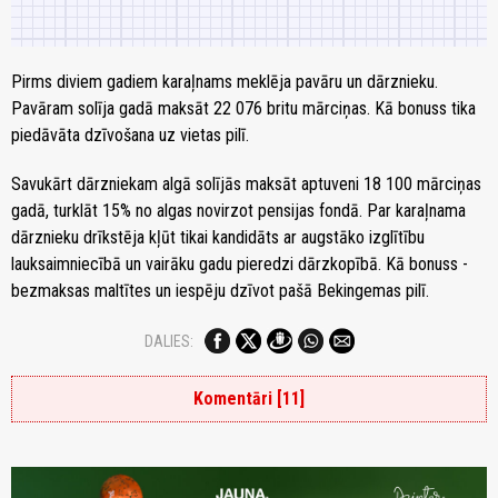
P
irms diviem gadiem karaļnams meklēja pavāru
un dārznieku.
Pavāram
solīja gadā maksāt 22 076 britu mārciņas. Kā bonuss tika
piedāvāta
dzīvošana uz vietas pilī.
Savukārt dārzniekam algā solījās maksāt aptuveni 18 100 mārciņas
gadā, turklāt 15% no algas novirzot pensijas fondā.
Par karaļnama
dārznieku drīkstēja kļūt tikai kandidāts ar augstāko izglītību
lauksaimniecībā un vairāku gadu pieredzi dārzkopībā. Kā bonuss -
bezmaksas maltītes un iespēju dzīvot pašā Bekingemas pilī.
DALIES:
Komentāri [11]