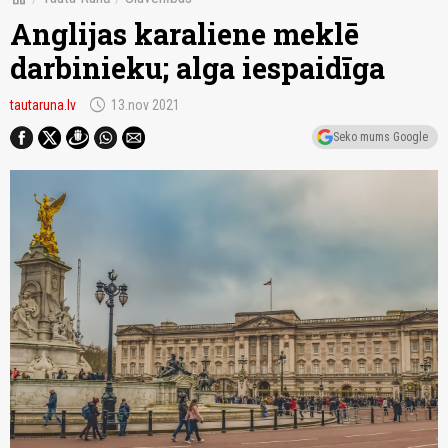
Anglijas karaliene meklē
darbinieku; alga iespaidīga
schedule
tautaruna.lv
13.nov 2021
Seko mums Google