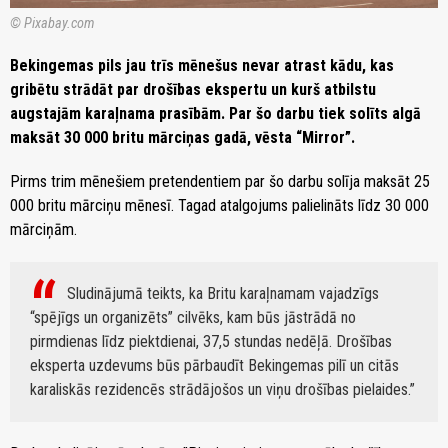
© Pixabay.com
Bekingemas pils jau trīs mēnešus nevar atrast kādu, kas
gribētu strādāt par drošības ekspertu un kurš atbilstu
augstajām karaļnama prasībām. Par šo darbu tiek solīts algā
maksāt 30 000 britu mārciņas gadā, vēsta “Mirror”.
Pirms trim mēnešiem pretendentiem par šo darbu solīja maksāt 25
000 britu mārciņu mēnesī. Tagad atalgojums palielināts līdz 30 000
mārciņām.
Sludinājumā teikts, ka Britu karaļnamam vajadzīgs
“spējīgs un organizēts” cilvēks, kam būs jāstrādā no
pirmdienas līdz piektdienai, 37,5 stundas nedēļā. Drošības
eksperta uzdevums būs pārbaudīt Bekingemas pilī un citās
karaliskās rezidencēs strādājošos un viņu drošības pielaides.