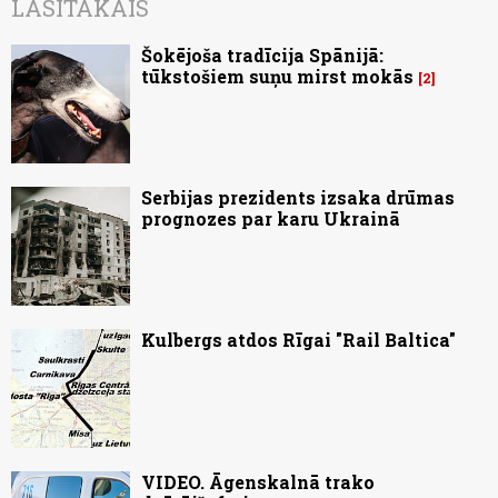
LASĪTĀKAIS
Šokējoša tradīcija Spānijā:
tūkstošiem suņu mirst mokās
2
Serbijas prezidents izsaka drūmas
prognozes par karu Ukrainā
Kulbergs atdos Rīgai "Rail Baltica"
VIDEO. Āgenskalnā trako