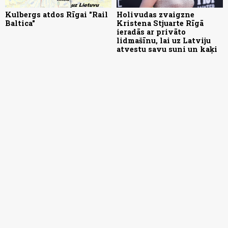
Kulbergs atdos Rīgai "Rail
Holivudas zvaigzne
Baltica"
Kristena Stjuarte Rīgā
ieradās ar privāto
lidmašīnu, lai uz Latviju
atvestu savu suni un kaķi