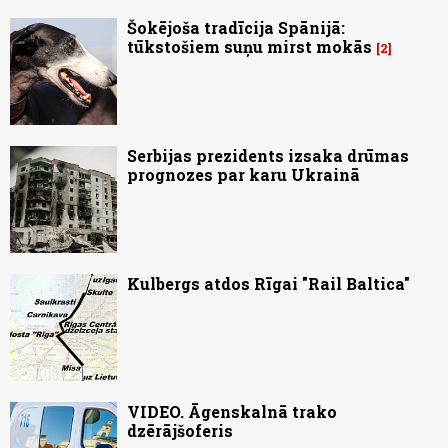
Šokējoša tradīcija Spānijā:
tūkstošiem suņu mirst mokās
2
Serbijas prezidents izsaka drūmas
prognozes par karu Ukrainā
Kulbergs atdos Rīgai "Rail Baltica"
VIDEO. Āgenskalnā trako
dzērājšoferis