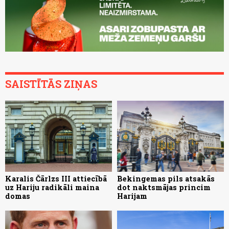
SAISTĪTĀS ZIŅAS
Karalis Čārlzs III attiecībā
Bekingemas pils atsakās
uz Hariju radikāli maina
dot naktsmājas princim
domas
Harijam