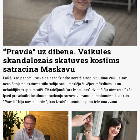
“Pravda” uz dibena. Vaikules
skandalozais skatuves kostīms
satracina Maskavu
Laikā, kad padomju veikalos gandrīz neko nevarēja nopirkt, Laima Vaikule savu
neatkārtojamo skatuves stilu radīja pati – meklēja šuvējas, māksliniekus un
nebaidījās eksperimentēt. TV raidījumā “nra.lv sarunas” dziedātāja atceras arī kādu
īpaši provokatīvu kostīmu ar padomju preses izdevumu nosaukumiem. Uzraksts
“Pravda” bija novietots vietā, kas izraisīja sašutuma pilnu telefona zvanu.