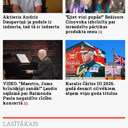
Aktieris Andris
"Ejiet visi pupās!" Režisore
Daugaviņš: ja pudele ir
Cinovska izbrīnīta par
izdzerta, tad tā ir izdzerta
ieraudzīto pārtikas
produkta cenu
1
VIDEO. "Maestro, Jums
Karalis Čārlzs III 2026.
brīnišķīgi sanāk!" Ļaudis
gadā desmit cilvēkiem
sajūsmā par Raimonda
atņem viņu goda titulus
Paula negaidīto rīcību
koncertā
1
LASĪTĀKAIS