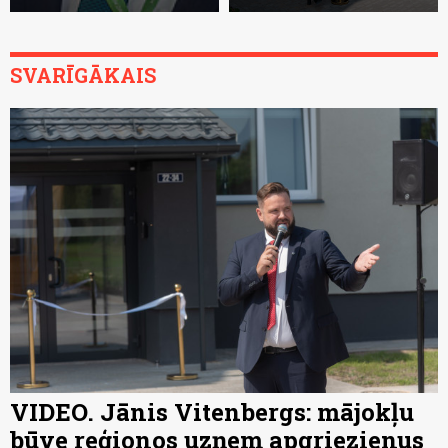
SVARĪGĀKAIS
VIDEO. Jānis Vitenbergs: mājokļu
būve reģionos uzņem apgriezienus