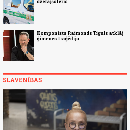
dzērājšoferis
Komponists Raimonds Tiguls atklāj
ģimenes traģēdiju
SLAVENĪBAS