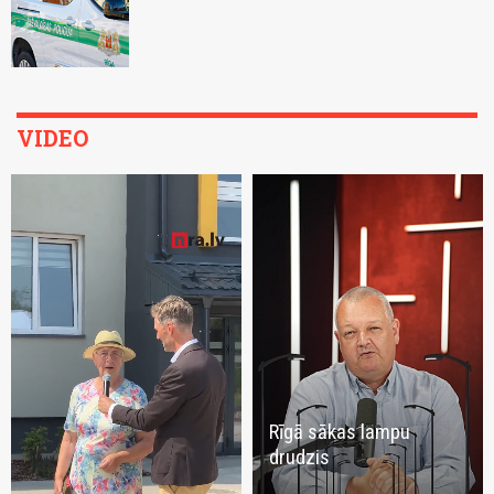
VIDEO
Rīgā sākas lampu
drudzis