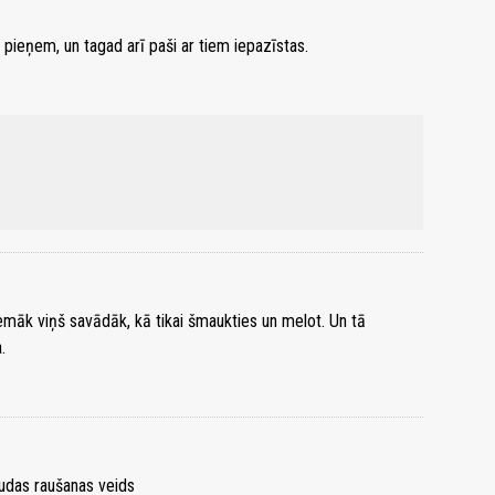
i pieņem, un tagad arī paši ar tiem iepazīstas.
nemāk viņš savādāk, kā tikai šmaukties un melot. Un tā
.
 naudas raušanas veids