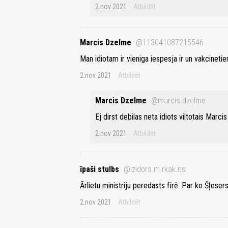
2.nov 2021
Atbildēt
Marcis Dzelme
@113041087215546
Man idiotam ir vieniga iespesja ir un vakcinet
2.nov 2021
Atbildēt
Marcis Dzelme
@marcis.dzelme
Ej dirst debilas neta idiots viltotais Mar
2.nov 2021
Atbildēt
īpaši stulbs
@izidors.m.rkak.ns
Ārlietu ministriju peredasts fīrē. Par ko Šļeser
2.nov 2021
Atbildēt