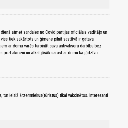
 dienā atmet sandales no Covid partijas oficiālais vadītājs un
viss tiek sakārtots un ģimene pilnā sastāvā ir gatava
iem ar domu varēs turpināt savu antivakseru darbību bez
s pret akmeni un atkal jāsāk sarast ar domu ka jādzīvo
tur ielaiž ārzemniekus(tūristus) tikai vakcinētos. Interesanti