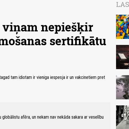
LAS
: viņam nepiešķir
imošanas sertifikātu
tagad tam idiotam ir vieniga iespesja ir un vakcinetiem pret
eju globālistu afēra, un nekam nav nekāda sakara ar veselību