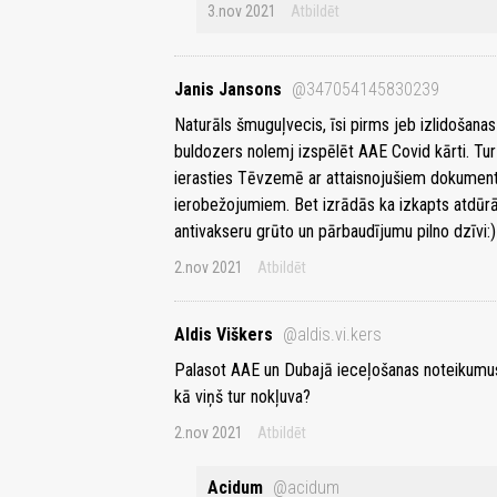
3.nov 2021
Atbildēt
Janis Jansons
@347054145830239
Naturāls šmuguļvecis, īsi pirms jeb izlidošanas
buldozers nolemj izspēlēt AAE Covid kārti. Tur 
ierasties Tēvzemē ar attaisnojušiem dokument
ierobežojumiem. Bet izrādās ka izkapts atdūrā
antivakseru grūto un pārbaudījumu pilno dzīvi:)
2.nov 2021
Atbildēt
Aldis Viškers
@aldis.vi.kers
Palasot AAE un Dubajā ieceļošanas noteikumus, 
kā viņš tur nokļuva?
2.nov 2021
Atbildēt
Acidum
@acidum