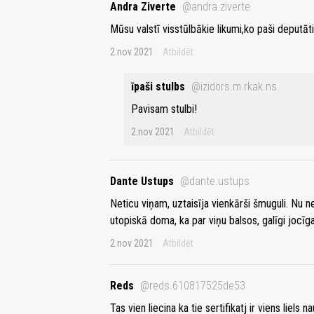
Andra Ziverte
@andra.ziverte
Mūsu valstī visstūlbākie likumi,ko paši deputāt
2.nov 2021
Atbildēt
īpaši stulbs
@izidors.m.rkak.ns
Pavisam stulbi!
2.nov 2021
Atbildēt
Dante Ustups
@dante.ustups
Neticu viņam, uztaisīja vienkārši šmuguli. Nu 
utopiskā doma, ka par viņu balsos, galīgi jocīga
2.nov 2021
Atbildēt
Reds
@reds.610817525de53
Tas vien liecina ka tie sertifikatj ir viens liels