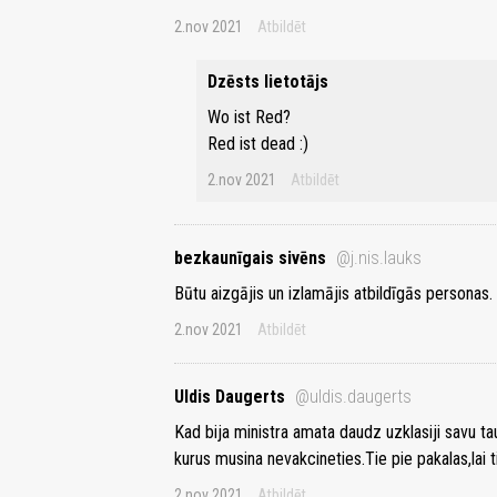
2.nov 2021
Atbildēt
Dzēsts lietotājs
Wo ist Red?
Red ist dead :)
2.nov 2021
Atbildēt
bezkaunīgais sivēns
@j.nis.lauks
Būtu aizgājis un izlamājis atbildīgās personas.
2.nov 2021
Atbildēt
Uldis Daugerts
@uldis.daugerts
Kad bija ministra amata daudz uzklasiji savu t
kurus musina nevakcineties.Tie pie pakalas,lai t
2.nov 2021
Atbildēt