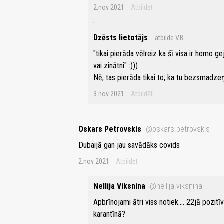
2.nov 2021
Atbildēt
Dzēsts lietotājs
atbilde V.B.
"tikai pierāda vēlreiz ka šī visa ir homo 
vai zinātni" :)))
Nē, tas pierāda tikai to, ka tu bezsmadzeņ
3.nov 2021
Atbildēt
Oskars Petrovskis
@oskars.petrovskis
Dubaijā gan jau savādāks covids
2.nov 2021
Atbildēt
Nellija Viksnina
@nellija.viksnina
Apbrīnojami ātri viss notiek.... 22jā pozitī
karantīnā?