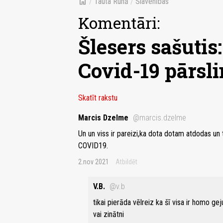
home
/
Tauta Runā
/
Slavenības
Komentāri:
Šlesers sašutis
Covid-19 pārsl
Skatīt rakstu
Marcis Dzelme
@marcis.dzelme
Un un viss ir pareizi,ka dota dotam atdodas un 
COVID19.
2.nov 2021
Atbildēt
V.B.
@v.b
tikai pierāda vēlreiz ka šī visa ir homo g
vai zinātni