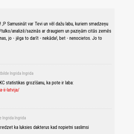
! ;P Samusināt var Tevi un vēl dažu labu, kuriem smadzeņu
a/tulko/analizē/sazinās ar draugiem un paziņām citās zemēs
nas, jo - jēga to darīt - nekāda!, bet - nenocietos. Jo to
tbilde Ingrida Ingrida
C statistikas grozīšanu, ka pote ir laba:
-ii-latvija/
e Ingrida Ingrida
redzet ka luksies dakterus kad nopietni saslimsi