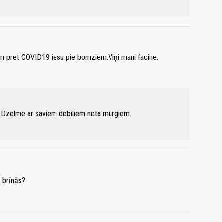
iem pret COVID19 iesu pie bomziem.Viņi mani facine.
cis Dzelme ar saviem debiliem neta murgiem.
s brīnās?