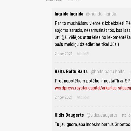
Ingrida Ingrida
@ingrida.ingrida
Par to musināšanu vienreiz izbeidziet! Pē
apjoms sarucis, nesamusināt tos, kas las
utt. (jā, vēlējos atturēties no iekomentēša
pašu meldiņu dziediet ne tikai Jūs.)
2.nov 2021
Atbildēt
Balts Baltu Balts
@balts.baltu.balts
a
Pret nepotētiem potētie ir nostatīti ar SPK
wordpress.raystar.capital/arkartas-situacija
2.nov 2021
Atbildēt
Uldis Daugerts
@uldis.daugerts
atbild
Tu jau gudra,laba indesim bernus.Gribetos 