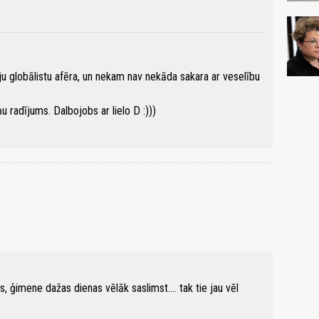
geju globālistu afēra, un nekam nav nekāda sakara ar veselību
u radījums. Dalbojobs ar lielo D :)))
vs, ģimene dažas dienas vēlāk saslimst.... tak tie jau vēl