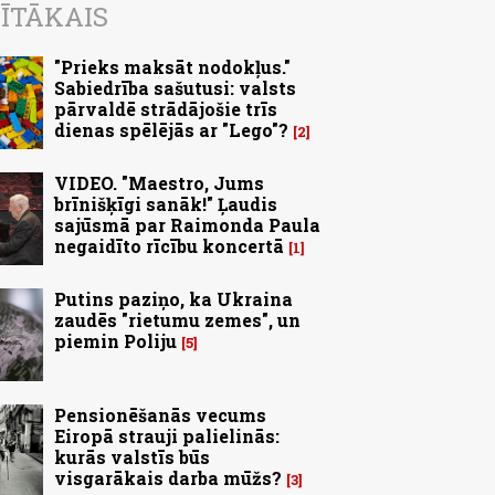
ĪTĀKAIS
"Prieks maksāt nodokļus."
Sabiedrība sašutusi: valsts
pārvaldē strādājošie trīs
dienas spēlējās ar "Lego"?
2
VIDEO. "Maestro, Jums
brīnišķīgi sanāk!" Ļaudis
sajūsmā par Raimonda Paula
negaidīto rīcību koncertā
1
Putins paziņo, ka Ukraina
zaudēs "rietumu zemes", un
piemin Poliju
5
Pensionēšanās vecums
Eiropā strauji palielinās:
kurās valstīs būs
visgarākais darba mūžs?
3