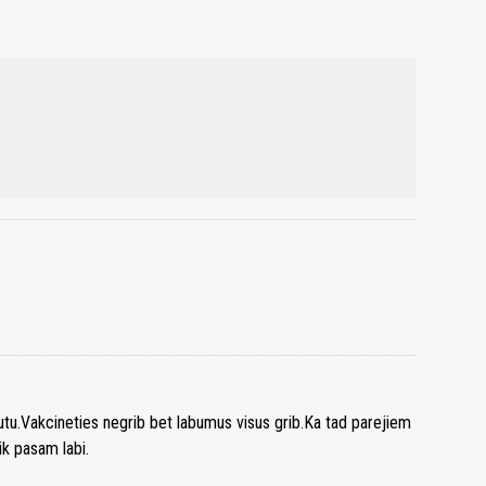
autu.Vakcineties negrib bet labumus visus grib.Ka tad parejiem
ik pasam labi.