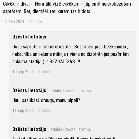
Cilvēki ir dīvaini. Normālā vīzē cilvēkam ir jāpiemīt neierobežotam
saprātam. Bet, diemžēl, reti kuram tas ir dots.
10.sep 2021
Atbildēt
Dzēsts lietotājs
Jūsu saprāts ir ļoti ierobežots . Bet toties jūsu bezkaunība ,
nekaunība un lieluma mānija ( viena no šizofrēnijas pazīmēm
sākuma stadijā ) ir BEZGALĪGAS !!!
10.sep 2021
Atbildēt
Dzēsts lietotājs
atbilde Dzēsts lietotājs
Juri, pasūkāsi, draugs, manu pipeli?
11.sep 2021
Atbildēt
Dzēsts lietotājs
atbilde Dzēsts lietotājs