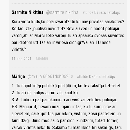
Sarmite Nikitina
@sarmite.nikitina
atbilde Dzēsts lietotājs
Kurā vietā kāds,ko sola izvarot? Un kā nav privātas sarakstes?
Ko tad izliki,publiski novērtēt? Sevi aizved un nodot policijai
varoni,abi ar Mārci lielie varoņi.Tu arī apsaukā svešas sievietes
par idiotēm utt.Tas arī ir vīrieša cienīgi?Vai arī TU neesi
vīrietis?
11.sep 2021
Atbildēt
Māriņa
@m.ri.a.60e61ddb0621e
atbilde Dzēsts lietotājs
1. Tu nopublicēji publiskā portālā to, ko tev rakstīja tet-a-tet.
2. Tu arī esi solījis Jurim visu kaut ko.
3. Ar tādiem pat panākumiem arī viņš var žēloties policijai.
P.S. Manuprāt, tiešām nožēlojami ir tas, kā tu komunicē ar
sievietēm, saukājot tās par aitām, vistām, zosu pastētēm un
tamlīdzīgi. Juris mūs sauc par cien. kundzēm, tātad, tomēr,
vairāk vīrietis nekā tu. Sākumā tu man likies tīri sakarīgs, taču