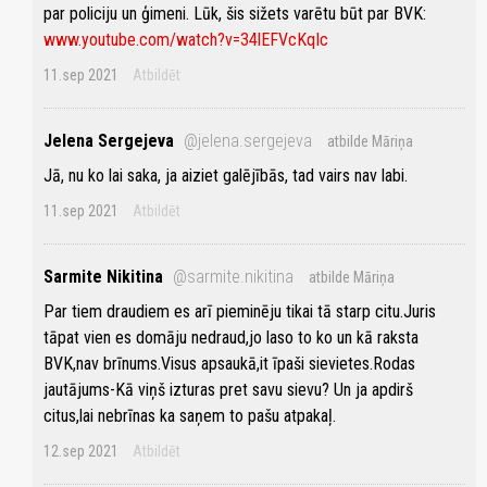
par policiju un ģimeni. Lūk, šis sižets varētu būt par BVK:
www.youtube.com/watch?v=34lEFVcKqIc
11.sep 2021
Atbildēt
Jelena Sergejeva
@jelena.sergejeva
atbilde Māriņa
Jā, nu ko lai saka, ja aiziet galējībās, tad vairs nav labi.
11.sep 2021
Atbildēt
Sarmite Nikitina
@sarmite.nikitina
atbilde Māriņa
Par tiem draudiem es arī pieminēju tikai tā starp citu.Juris
tāpat vien es domāju nedraud,jo laso to ko un kā raksta
BVK,nav brīnums.Visus apsaukā,it īpaši sievietes.Rodas
jautājums-Kā viņš izturas pret savu sievu? Un ja apdirš
citus,lai nebrīnas ka saņem to pašu atpakaļ.
12.sep 2021
Atbildēt