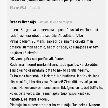
10.sep 2021
Atbildēt
Dzēsts lietotājs
atbilde Jelena Sergejeva
Jelena Sergejeva, tu neesi sastapusi tādus, kā es. Tu neesi
redzējusi neierobežotu saprātu. Absolūtu brīvību.
Pirms gadiem 20, viens, sabiedrībā zināms cilvēks man
pateica- tu man nepatīc, nepatīc tādēļ, ka runājoties ar tevi,
es jūtos kā niecība.
OK, viņš spēra soli pretīm atklāsmei.
Redz, manī nemīt merkantilisms, tādu īpašību, kā skaudība,
zinu tikai no grāmatām, pats to nekad sajutis neesmu.
Es balstos budismā un kinismā. No budisma- labrīt kaķi, labs
rīts krauklīti, labs rīts visai Pasaulei! Zirneklīti, tev arī jauku
dienu. No kinisma- es esmu sunim līdzīgais, suns, bet ēdīšu to,
ko es pats vēlos. Un, ja man apkārtējo rīcībā kaut kas
nepatiks, es stipri iekodīšu.
Pieļauju, ka tu nesaproti par ko es runāju. Tas nekas. Neņem