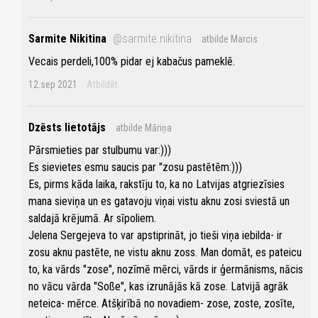
Sarmite Nikitina
@sarmite.nikitina
atbilde Marcis
Vecais perdeli,100% pidar ej kabačus pameklē.
12.sep 2021
Atbildēt
Dzēsts lietotājs
atbilde Māriņa
Pārsmieties par stulbumu var:)))
Es sievietes esmu saucis par "zosu pastētēm:)))
Es, pirms kāda laika, rakstīju to, ka no Latvijas atgriezīsies
mana sieviņa un es gatavoju viņai vistu aknu zosi sviestā un
saldajā krējumā. Ar sīpoliem.
Jelena Sergejeva to var apstiprināt, jo tieši viņa iebilda- ir
zosu aknu pastēte, ne vistu aknu zoss. Man domāt, es pateicu
to, ka vārds "zose", nozīmē mērci, vārds ir ģermānisms, nācis
no vācu vārda "Soße", kas izrunājās kā zose. Latvijā agrāk
neteica- mērce. Atšķirībā no novadiem- zose, zoste, zosīte,