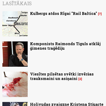
LASĪTĀKAIS
Kulbergs atdos Rīgai "Rail Baltica"
7
Komponists Raimonds Tiguls atklāj
ģimenes traģēdiju
Viesītes pilsētas svētki izvēršas
trauksmaini un asiņaini
2
Holivudas zvaigzne Kristena Stjuarte