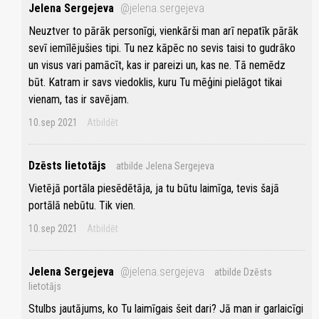
Jelena Sergejeva
@jelena.sergejeva
Neuztver to pārāk personīgi, vienkārši man arī nepatīk pārāk
sevī iemīlējušies tipi. Tu nez kāpēc no sevis taisi to gudrāko
un visus vari pamācīt, kas ir pareizi un, kas ne. Tā nemēdz
būt. Katram ir savs viedoklis, kuru Tu mēģini pielāgot tikai
vienam, tas ir savējam.
10.sep 2021
Atbildēt
Dzēsts lietotājs
atbilde Jelena Sergejeva
Vietējā portāla piesēdētāja, ja tu būtu laimīga, tevis šajā
portālā nebūtu. Tik vien.
10.sep 2021
Atbildēt
Jelena Sergejeva
@jelena.sergejeva
atbilde Dzēsts
lietotājs
Stulbs jautājums, ko Tu laimīgais šeit dari? Jā man ir garlaicīgi