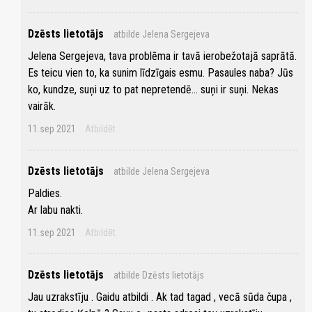
Dzēsts lietotājs
atbilde Jelena Sergejeva
Jelena Sergejeva, tava problēma ir tavā ierobežotajā saprātā.
Es teicu vien to, ka sunim līdzīgais esmu. Pasaules naba? Jūs
ko, kundze, suņi uz to pat nepretendē... suņi ir suņi. Nekas
vairāk.
11.sep 2021
Atbildēt
Dzēsts lietotājs
atbilde Jelena Sergejeva
Paldies.
Ar labu nakti.
11.sep 2021
Atbildēt
Dzēsts lietotājs
atbilde Dzēsts lietotājs
Jau uzrakstīju . Gaidu atbildi . Ak tad tagad , vecā sūda čupa ,