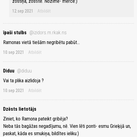
zostiņa, zostīte. Nozīmē- mērce:)
12.sep 2021
Atbildēt
īpaši stulbs
@izidors.m.rkak.ns
Ramonas vietā tiešām negribētu pabūt...
10.sep 2021
Atbildēt
Diduu
@diduu
Vai ta plika aizlidoja ?
10.sep 2021
Atbildēt
Dzēsts lietotājs
Ziniet, ko Ramona pateikt gribēja?
Neba tās bagāžas negadījumu, nē. Vien lēti ponti- esmu Grieķijā un,
paskat, kāda es smukiņa, bildītes ieliku:)