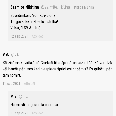
Sarmite Nikitina
@sarmite.nikitina
atbilde Māriņa
Beerdrinkers Von Kowelenz
Tā govs tak ir absolūti stulba!
Vakar, 1:39 Atbildēt
12.sep 2021
Atbildēt
V.B.
@v.b
Kā zināms kovidkrātijā Grieķijā tikai špricētos laiž iekšā. Kā var dzīvi
vēl baudīt pēc tam kad piespiedu šprici esi saņēmis? Es gribētu pēc
tam nomirt.
11.sep 2021
Atbildēt
Mia
@mia
Nu mirsti, negaudo komentaaros.
11.sep 2021
Atbildēt