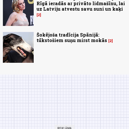
Rīgā ieradās ar privāto lidmašīnu, lai
uz Latviju atvestu savu suni un kaķi
2
Šokējoša tradīcija Spānijā:
tūkstošiem suņu mirst mokās
2