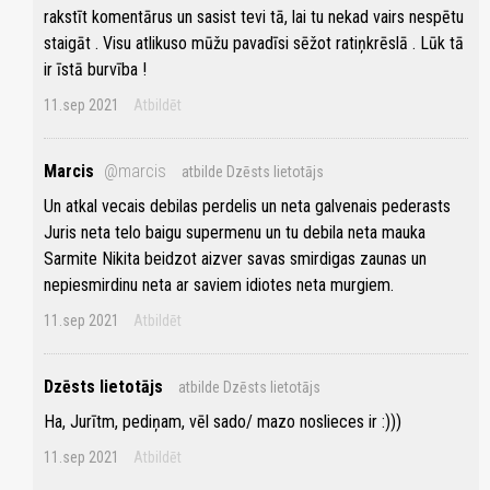
rakstīt komentārus un sasist tevi tā, lai tu nekad vairs nespētu
staigāt . Visu atlikuso mūžu pavadīsi sēžot ratiņkrēslā . Lūk tā
ir īstā burvība !
11.sep 2021
Atbildēt
Marcis
@marcis
atbilde Dzēsts lietotājs
Un atkal vecais debilas perdelis un neta galvenais pederasts
Juris neta telo baigu supermenu un tu debila neta mauka
Sarmite Nikita beidzot aizver savas smirdigas zaunas un
nepiesmirdinu neta ar saviem idiotes neta murgiem.
11.sep 2021
Atbildēt
Dzēsts lietotājs
atbilde Dzēsts lietotājs
Ha, Jurītm, pediņam, vēl sado/ mazo noslieces ir :)))
11.sep 2021
Atbildēt