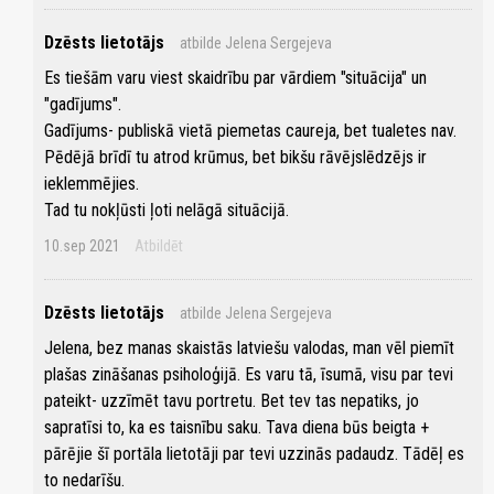
Dzēsts lietotājs
atbilde Jelena Sergejeva
Es tiešām varu viest skaidrību par vārdiem "situācija" un
"gadījums".
Gadījums- publiskā vietā piemetas caureja, bet tualetes nav.
Pēdējā brīdī tu atrod krūmus, bet bikšu rāvējslēdzējs ir
ieklemmējies.
Tad tu nokļūsti ļoti nelāgā situācijā.
10.sep 2021
Atbildēt
Dzēsts lietotājs
atbilde Jelena Sergejeva
Jelena, bez manas skaistās latviešu valodas, man vēl piemīt
plašas zināšanas psiholoģijā. Es varu tā, īsumā, visu par tevi
pateikt- uzzīmēt tavu portretu. Bet tev tas nepatiks, jo
sapratīsi to, ka es taisnību saku. Tava diena būs beigta +
pārējie šī portāla lietotāji par tevi uzzinās padaudz. Tādēļ es
to nedarīšu.