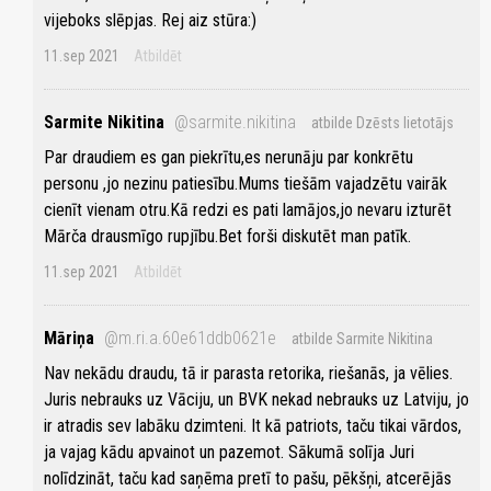
vijeboks slēpjas. Rej aiz stūra:)
11.sep 2021
Atbildēt
Sarmite Nikitina
@sarmite.nikitina
atbilde Dzēsts lietotājs
Par draudiem es gan piekrītu,es nerunāju par konkrētu
personu ,jo nezinu patiesību.Mums tiešām vajadzētu vairāk
cienīt vienam otru.Kā redzi es pati lamājos,jo nevaru izturēt
Mārča drausmīgo rupjību.Bet forši diskutēt man patīk.
11.sep 2021
Atbildēt
Māriņa
@m.ri.a.60e61ddb0621e
atbilde Sarmite Nikitina
Nav nekādu draudu, tā ir parasta retorika, riešanās, ja vēlies.
Juris nebrauks uz Vāciju, un BVK nekad nebrauks uz Latviju, jo
ir atradis sev labāku dzimteni. It kā patriots, taču tikai vārdos,
ja vajag kādu apvainot un pazemot. Sākumā solīja Juri
nolīdzināt, taču kad saņēma pretī to pašu, pēkšņi, atcerējās