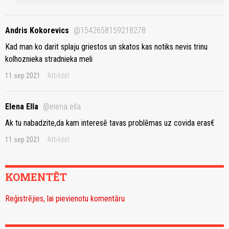
Andris Kokorevics
@1542658159218278
Kad man ko darit splaju griestos un skatos kas notiks nevis trinu
kolhoznieka stradnieka meli
11.sep 2021
Atbildēt
Elena Ella
@elena.ella
Ak tu nabadzite,da kam interesē tavas problēmas uz covida eras€
11.sep 2021
Atbildēt
KOMENTĒT
Reģistrējies, lai pievienotu komentāru