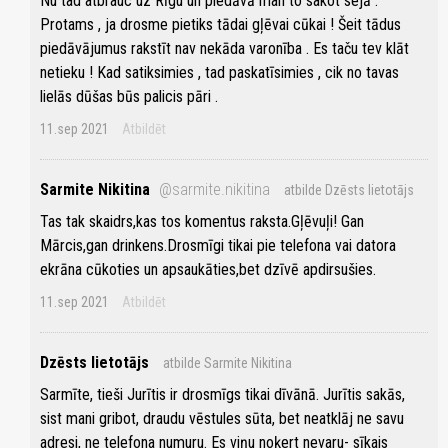
Nu tad atbrauc uz Rīgu un piedāvā man to sakot sejā .
Protams , ja drosme pietiks tādai gļēvai cūkai ! Šeit tādus
piedāvājumus rakstīt nav nekāda varonība . Es taču tev klāt
netieku ! Kad satiksimies , tad paskatīsimies , cik no tavas
lielās dūšas būs palicis pāri .
11.sep 2021
Atbildēt
Sarmite Nikitina
@sarmite.nikitina
atbilde Dzēsts lietotājs
Tas tak skaidrs,kas tos komentus raksta.Gļēvuļi! Gan
Mārcis,gan drinkens.Drosmīgi tikai pie telefona vai datora
ekrāna cūkoties un apsaukāties,bet dzīvē apdirsušies.
11.sep 2021
Atbildēt
Dzēsts lietotājs
atbilde Sarmite Nikitina
Sarmīte, tieši Jurītis ir drosmīgs tikai dīvānā. Jurītis sakās,
sist mani gribot, draudu vēstules sūta, bet neatklāj ne savu
adresi, ne telefona numuru. Es viņu noķert nevaru- sīkais