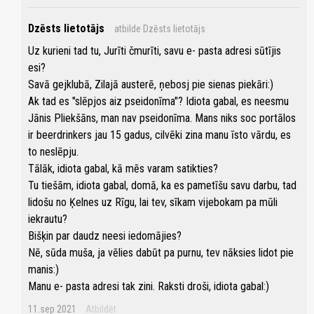
Dzēsts lietotājs
atbilde Dzēsts lietotājs
Uz kurieni tad tu, Jurīti čmurīti, savu e- pasta adresi sūtījis
esi?
Savā gejklubā, Zilajā austerē, ņebosj pie sienas piekāri:)
Ak tad es "slēpjos aiz pseidonīma"? Idiota gabal, es neesmu
Jānis Pliekšāns, man nav pseidonīma. Mans niks soc portālos
ir beerdrinkers jau 15 gadus, cilvēki zina manu īsto vārdu, es
to neslēpju.
Tālāk, idiota gabal, kā mēs varam satikties?
Tu tiešām, idiota gabal, domā, ka es pametīšu savu darbu, tad
lidošu no Ķelnes uz Rīgu, lai tev, sīkam vijebokam pa mūli
iekrautu?
Bišķin par daudz neesi iedomājies?
Nē, sūda muša, ja vēlies dabūt pa purnu, tev nāksies lidot pie
manis:)
Manu e- pasta adresi tak zini. Raksti droši, idiota gabal:)
11.sep 2021
Atbildēt