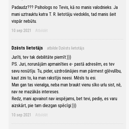
Padaudz??? Psihologs no Tevis, kā no manis valodnieks. Ja
mani uztrauktu katra T. R. lietotāju viedoklis, tad manis šeit
vispār nebūtu.
10.sep 2021
Atbildēt
Dzēsts lietotājs
atbilde Dzēsts lietotājs
Jurīti, tev tak debilitāte piemīt:)))
P.S. Juri, norunājām apmainīties e- pastā adresēm, es tev
savu nosūtīju. Tu, pider, uzdrošinājies man pārmest gļēvulību,
kaut zini to, ka man rakstījis neesi. Mēsls tu esi.
Man gan tas vienalga, neba man braukt vienu sīko urlu sist, nē,
nav ne mazākās intereses.
Redz, mani apvainot nav iespējams, bet tevi, pediņ, es varu
aizskārt, pie tam diezgan spēcīgi:)))
10.sep 2021
Atbildēt