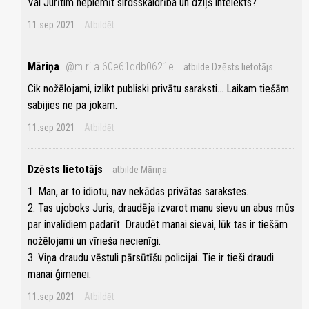
Vai Jurītim nepiemīt sirdsskaidrība un dziļš intelekts?
11.sep 2021
Atbildēt
Māriņa
@m.ri.a.60e61ddb0621e
atbilde Dzēsts lietotājs
Cik nožēlojami, izlikt publiski privātu saraksti... Laikam tiešām
sabijies ne pa jokam.
11.sep 2021
Atbildēt
Dzēsts lietotājs
atbilde Māriņa
1. Man, ar to idiotu, nav nekādas privātas sarakstes.
2. Tas ujoboks Juris, draudēja izvarot manu sievu un abus mūs
par invalīdiem padarīt. Draudēt manai sievai, lūk tas ir tiešām
nožēlojami un vīrieša necienīgi.
3. Viņa draudu vēstuli pārsūtīšu policijai. Tie ir tieši draudi
manai ģimenei.
11.sep 2021
Atbildēt