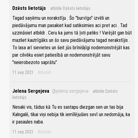
Dzēsts lietotājs
atbilde Dzēsts lietotājs
Tagad saņēmu un norakstīju . Šo "burvīgo" izvēli un
piedāvājumu man pasakiet kad satiksimies aci pret aci . Tad
uzzināsiet atbildi . Ceru ka jums tā ļoti patiks ! Varējāt gan būt
mazliet kautrīgāks un šo savu piedāvājumu tagad nerakstījis .
To lasa arī sievietes un šeit jūs brīnišķīgi nodemonstrējāt kas
par cilvēku esiet patiesībā un nodemonstrējāt savu
"neierobezoto saprātu".
11.sep 2021
Atbildēt
Jelena Sergejeva
@jelena.sergejeva
atbilde Dzēsts
lietotājs
Nesaki vis, tādus kā Tu es sastapu diezgan sen un tas bija
Kalngalē, tikai viņi nebija tik iemīlējušies sevī un nedomāja, ka
ir pasaules naba.
11.sep 2021
Atbildēt