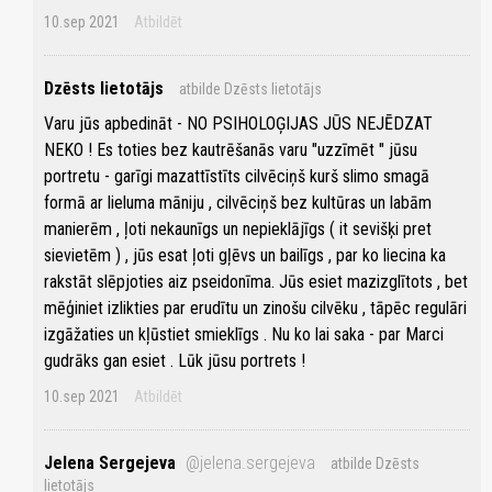
10.sep 2021
Atbildēt
Dzēsts lietotājs
atbilde Dzēsts lietotājs
Varu jūs apbedināt - NO PSIHOLOĢIJAS JŪS NEJĒDZAT
NEKO ! Es toties bez kautrēšanās varu "uzzīmēt " jūsu
portretu - garīgi mazattīstīts cilvēciņš kurš slimo smagā
formā ar lieluma māniju , cilvēciņš bez kultūras un labām
manierēm , ļoti nekaunīgs un nepieklājīgs ( it sevišķi pret
sievietēm ) , jūs esat ļoti gļēvs un bailīgs , par ko liecina ka
rakstāt slēpjoties aiz pseidonīma. Jūs esiet mazizglītots , bet
mēģiniet izlikties par erudītu un zinošu cilvēku , tāpēc regulāri
izgāžaties un kļūstiet smieklīgs . Nu ko lai saka - par Marci
gudrāks gan esiet . Lūk jūsu portrets !
10.sep 2021
Atbildēt
Jelena Sergejeva
@jelena.sergejeva
atbilde Dzēsts
lietotājs