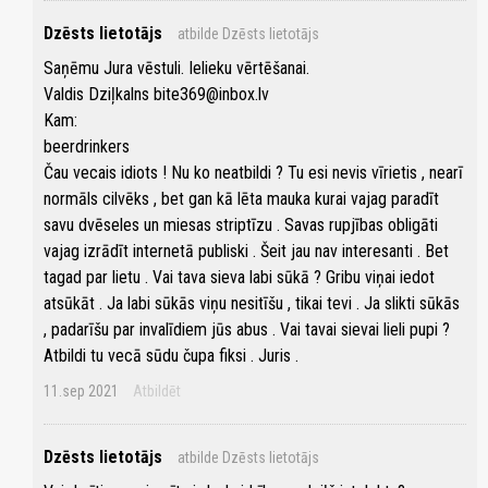
Dzēsts lietotājs
atbilde Dzēsts lietotājs
Saņēmu Jura vēstuli. Ielieku vērtēšanai.
Valdis Dziļkalns bite369@inbox.lv
Kam:
beerdrinkers
Čau vecais idiots ! Nu ko neatbildi ? Tu esi nevis vīrietis , nearī
normāls cilvēks , bet gan kā lēta mauka kurai vajag paradīt
savu dvēseles un miesas striptīzu . Savas rupjības obligāti
vajag izrādīt internetā publiski . Šeit jau nav interesanti . Bet
tagad par lietu . Vai tava sieva labi sūkā ? Gribu viņai iedot
atsūkāt . Ja labi sūkās viņu nesitīšu , tikai tevi . Ja slikti sūkās
, padarīšu par invalīdiem jūs abus . Vai tavai sievai lieli pupi ?
Atbildi tu vecā sūdu čupa fiksi . Juris .
11.sep 2021
Atbildēt
Dzēsts lietotājs
atbilde Dzēsts lietotājs