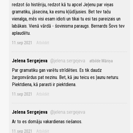
redzot šo histēriju, redzot kā tu apcel Jeļenu par viņas
gramatiku, jāsecina, ka esmu kļūdījusies. Bet tev taču
vienalga, mēs visi esam idioti un tikai tu esi tas pareizais un
labākais. Vienā vārdā - šovinisma paraugs. Bernards Šovs tev
aplaudētu.
11.sep 2021
Atbildēt
Jelena Sergejeva
@jelena.sergejeva
atbilde Māriņa
Par gramatiku gan varētu strīdēties. Es tik daudz
žargonvārdus pat nezinu. Bet, kā jau teicu es ļaunu neturu.
Piektdiena, kā parasti ir piektdiena.
11.sep 2021
Atbildēt
Jelena Sergejeva
@jelena.sergejeva
Ar to es domāju vakardienas riešanos.
11.sep 2021
Atbildēt