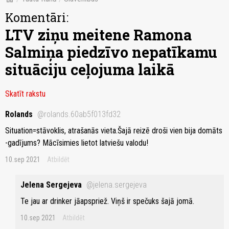
Komentāri:
LTV ziņu meitene Ramona
Salmiņa piedzīvo nepatīkamu
situāciju ceļojuma laikā
Skatīt rakstu
Rolands
@rolands.60ab5f013fd32
Situation=stāvoklis, atrašanās vieta.Šajā reizē droši vien bija domāts
-gadījums? Mācīsimies lietot latviešu valodu!
10.sep 2021
Atbildēt
Jelena Sergejeva
@jelena.sergejeva
Te jau ar drinker jāapspriež. Viņš ir spečuks šajā jomā.
10.sep 2021
Atbildēt