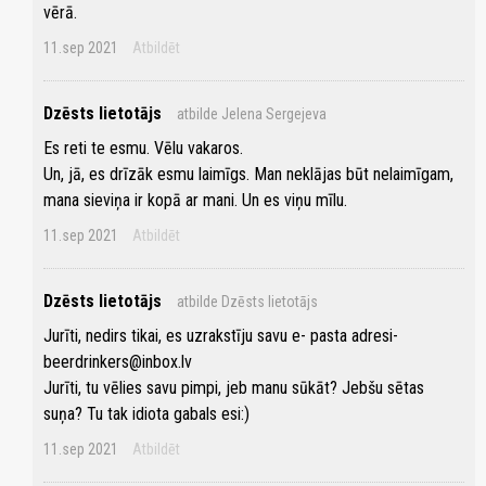
vērā.
11.sep 2021
Atbildēt
Dzēsts lietotājs
atbilde Jelena Sergejeva
Es reti te esmu. Vēlu vakaros.
Un, jā, es drīzāk esmu laimīgs. Man neklājas būt nelaimīgam,
mana sieviņa ir kopā ar mani. Un es viņu mīlu.
11.sep 2021
Atbildēt
Dzēsts lietotājs
atbilde Dzēsts lietotājs
Jurīti, nedirs tikai, es uzrakstīju savu e- pasta adresi-
beerdrinkers@inbox.lv
Jurīti, tu vēlies savu pimpi, jeb manu sūkāt? Jebšu sētas
suņa? Tu tak idiota gabals esi:)
11.sep 2021
Atbildēt