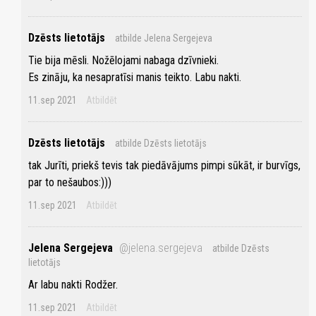
Dzēsts lietotājs
atbilde Jelena Sergejeva
Tie bija mēsli. Nožēlojami nabaga dzīvnieki.
Es zināju, ka nesapratīsi manis teikto. Labu nakti.
11.sep 2021
Atbildēt
Dzēsts lietotājs
atbilde Dzēsts lietotājs
tak Jurīti, priekš tevis tak piedāvājums pimpi sūkāt, ir burvīgs,
par to nešaubos:)))
11.sep 2021
Atbildēt
Jelena Sergejeva
@jelena.sergejeva
atbilde Dzēsts
lietotājs
Ar labu nakti Rodžer.
11.sep 2021
Atbildēt