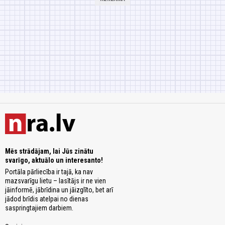
Mēs strādājam, lai Jūs zinātu
svarīgo, aktuālo un interesanto!
Portāla pārliecība ir tajā, ka nav
mazsvarīgu lietu – lasītājs ir ne vien
jāinformē, jābrīdina un jāizglīto, bet arī
jādod brīdis atelpai no dienas
saspringtajiem darbiem.