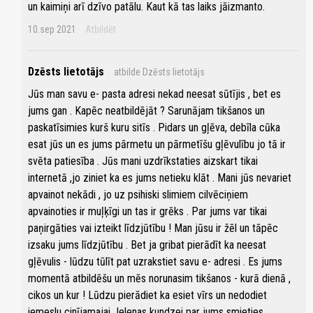
un kaimiņi arī dzīvo patālu. Kaut kā tas laiks jāizmanto.
10.sep 2021
Atbildēt
Dzēsts lietotājs
atbilde Dzēsts lietotājs
Jūs man savu e- pasta adresi nekad neesat sūtījis , bet es
jums gan . Kapēc neatbildējāt ? Sarunājam tikšanos un
paskatīsimies kurš kuru sitīs . Pidars un gļēva, debīla cūka
esat jūs un es jums pārmetu un pārmetīšu gļēvulību jo tā ir
svēta patiesība . Jūs mani uzdrīkstaties aizskart tikai
internetā ,jo ziniet ka es jums netieku klāt . Mani jūs nevariet
apvainot nekādi , jo uz psihiski slimiem cilvēciņiem
apvainoties ir muļķīgi un tas ir grēks . Par jums var tikai
paņirgāties vai izteikt līdzjūtību ! Man jūsu ir žēl un tāpēc
izsaku jums līdzjūtību . Bet ja gribat pierādīt ka neesat
gļēvulis - lūdzu tūlīt pat uzrakstiet savu e- adresi . Es jums
momentā atbildēšu un mēs norunasim tikšanos - kurā dienā ,
cikos un kur ! Lūdzu pierādiet ka esiet vīrs un nedodiet
iemeslu cinījamajai Jelenas kundzei par jums smieties .