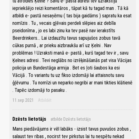
tu atrodies Ķelnē ? Savu e- pasta adresi tev uzrakstīju
iepriekšējo reizi komentāros , tāpat kā tu tagad man . Tā kā
atbildi e- pastā nesaņēmu ( tas bija gaidāms ) sapratu ka esat
nomīzis . Tu , vecais gļēvais perdeli slēpies aiz debīla
pseidonīma , jo es labi zinu ka tev pasē nav ierakstīts
Beerdrinkers... Lai izdauzītu tavus sapujušos zobus tavā
cūkas purnā , ar prieku aizbraukšu arī uz Ķelni . Nav
problēmas ! Uzraksti manā e- pastā , kurš tagad tev ir , savu
Ķelnes adresi . Tevi neglābs no izrēķināšanās pat visa Vācijas
policija un Bundestāga armija . Bet es ļoti šaubos ka esi
Vācijā . To variantu tu uz fikso izdomāji lai attaisnotu savu
ģļēvumu . Tu nomīzi un neparko negribi ar mani tikties klātienē
. Tapēc izdomāji to pasaku .
11.sep 2021
Atbildēt
Dzēsts lietotājs
atbilde Dzēsts lietotājs
Mans piedāvājums ir vēl labāks - izsist tavus puvušos zobus ,
salaust tev ribas , nocirst tev pirkstus lai tu nespētu nekad