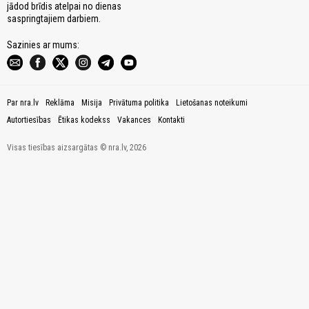
jādod brīdis atelpai no dienas
saspringtajiem darbiem.
Sazinies ar mums:
Par nra.lv
Reklāma
Misija
Privātuma politika
Lietošanas noteikumi
Autortiesības
Ētikas kodekss
Vakances
Kontakti
Visas tiesības aizsargātas © nra.lv, 2026