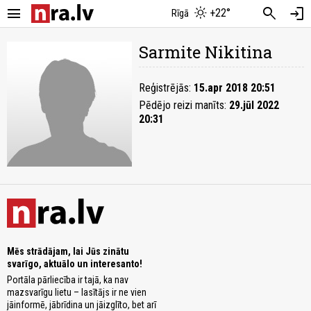
menu
search
login
+22°
Rīgā
Sarmite Nikitina
Reģistrējās:
15.apr 2018 20:51
Pēdējo reizi manīts:
29.jūl 2022
20:31
Mēs strādājam, lai Jūs zinātu
svarīgo, aktuālo un interesanto!
Portāla pārliecība ir tajā, ka nav
mazsvarīgu lietu – lasītājs ir ne vien
jāinformē, jābrīdina un jāizglīto, bet arī