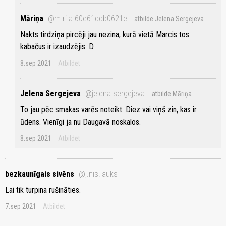
Māriņa
@m.ri.a.60e61ddb0621e
atbilde Jelena Sergejeva
Nakts tirdziņa pircēji jau nezina, kurā vietā Marcis tos
kabačus ir izaudzējis :D
8.sep 2021
Atbildēt
Jelena Sergejeva
@jelena.sergejeva
atbilde Māriņa
To jau pēc smakas varēs noteikt. Diez vai viņš zin, kas ir
ūdens. Vienīgi ja nu Daugavā noskalos.
8.sep 2021
Atbildēt
bezkaunīgais sivēns
@j.nis.lauks
Lai tik turpina rušināties.
7.sep 2021
Atbildēt