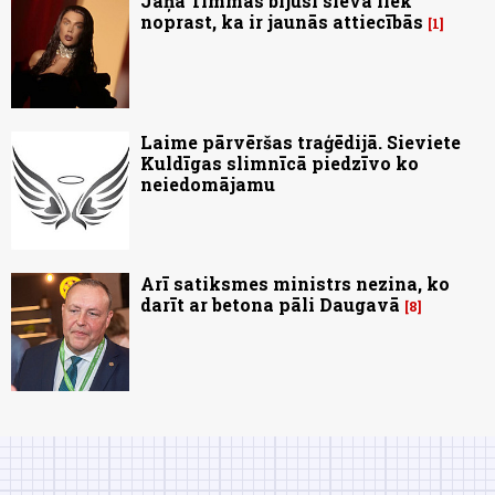
Jāņa Timmas bijusī sieva liek
noprast, ka ir jaunās attiecībās
1
Laime pārvēršas traģēdijā. Sieviete
Kuldīgas slimnīcā piedzīvo ko
neiedomājamu
Arī satiksmes ministrs nezina, ko
darīt ar betona pāli Daugavā
8