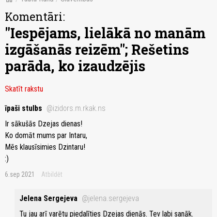
Komentāri:
"Iespējams, lielākā no manām
izgāšanās reizēm"; Rešetins
parāda, ko izaudzējis
Skatīt rakstu
īpaši stulbs
@izidors.m.rkak.ns
Ir sākušās Dzejas dienas!
Ko domāt mums par Intaru,
Mēs klausīsimies Dzintaru!
:)
6.sep 2021
Atbildēt
Jelena Sergejeva
@jelena.sergejeva
Tu jau arī varētu piedalīties Dzejas dienās. Tev labi sanāk.