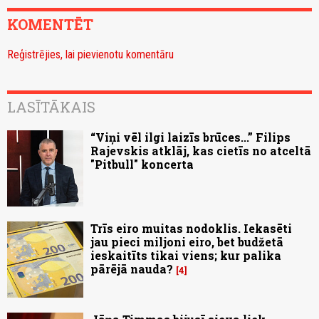
KOMENTĒT
Reģistrējies, lai pievienotu komentāru
LASĪTĀKAIS
“Viņi vēl ilgi laizīs brūces...” Filips
Rajevskis atklāj, kas cietīs no atceltā
"Pitbull" koncerta
Trīs eiro muitas nodoklis. Iekasēti
jau pieci miljoni eiro, bet budžetā
ieskaitīts tikai viens; kur palika
pārējā nauda?
4