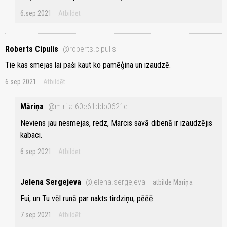
6.sep 2021
Atbildēt
Roberts Cipulis
@roberts.cipulis
Tie kas smejas lai paši kaut ko pamēģina un izaudzē.
6.sep 2021
Atbildēt
Māriņa
@m.ri.a.60e61ddb0621e
Neviens jau nesmejas, redz, Marcis savā dibenā ir izaudzējis
kabaci.
6.sep 2021
Atbildēt
Jelena Sergejeva
@jelena.sergejeva
atbilde Māriņa
Fui, un Tu vēl runā par nakts tirdziņu, pēēē.
7.sep 2021
Atbildēt