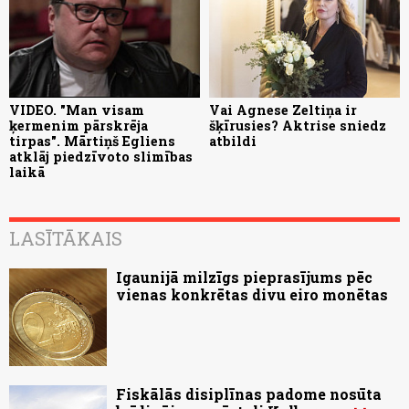
VIDEO. "Man visam
Vai Agnese Zeltiņa ir
ķermenim pārskrēja
šķīrusies? Aktrise sniedz
tirpas". Mārtiņš Egliens
atbildi
atklāj piedzīvoto slimības
laikā
LASĪTĀKAIS
Igaunijā milzīgs pieprasījums pēc
vienas konkrētas divu eiro monētas
Fiskālās disiplīnas padome nosūta