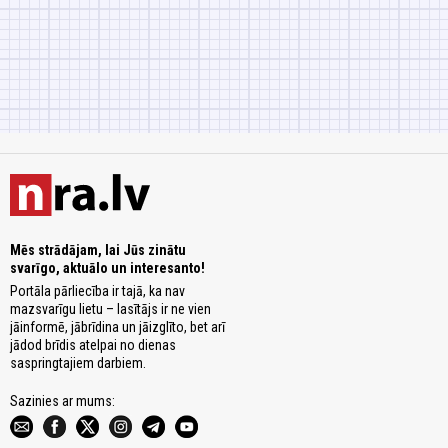
Mēs strādājam, lai Jūs zinātu
svarīgo, aktuālo un interesanto!
Portāla pārliecība ir tajā, ka nav
mazsvarīgu lietu – lasītājs ir ne vien
jāinformē, jābrīdina un jāizglīto, bet arī
jādod brīdis atelpai no dienas
saspringtajiem darbiem.
Sazinies ar mums: