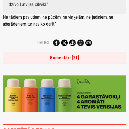
dzīvo Latvijas cilvēki.
Ne tādiem pavļutiem, ne pūcēm, ne viņķelām, ne judiniem, ne
ašerādeniem tur nav ko darīt."
DALIES:
Komentāri [21]