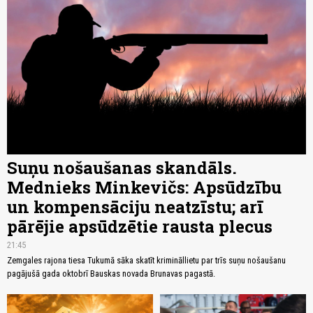
Suņu nošaušanas skandāls.
Mednieks Minkevičs: Apsūdzību
un kompensāciju neatzīstu; arī
pārējie apsūdzētie rausta plecus
21:45
Zemgales rajona tiesa Tukumā sāka skatīt krimināllietu par trīs suņu nošaušanu
pagājušā gada oktobrī Bauskas novada Brunavas pagastā.