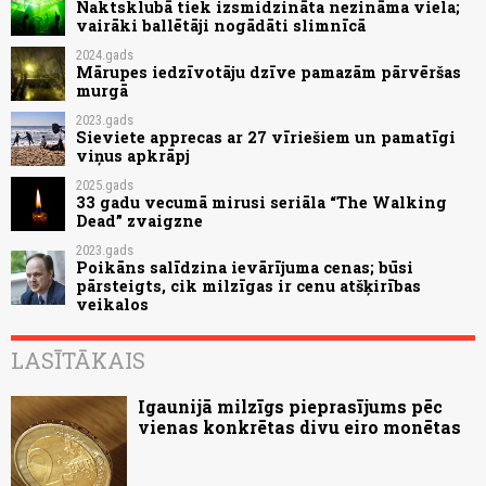
Naktsklubā tiek izsmidzināta nezināma viela;
vairāki ballētāji nogādāti slimnīcā
2024.gads
Mārupes iedzīvotāju dzīve pamazām pārvēršas
murgā
2023.gads
Sieviete apprecas ar 27 vīriešiem un pamatīgi
viņus apkrāpj
2025.gads
33 gadu vecumā mirusi seriāla “The Walking
Dead” zvaigzne
2023.gads
Poikāns salīdzina ievārījuma cenas; būsi
pārsteigts, cik milzīgas ir cenu atšķirības
veikalos
LASĪTĀKAIS
Igaunijā milzīgs pieprasījums pēc
vienas konkrētas divu eiro monētas