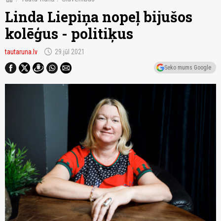
Linda Liepiņa nopeļ bijušos
kolēģus - politiķus
schedule
tautaruna.lv
29.jūl 2021
Seko mums Google