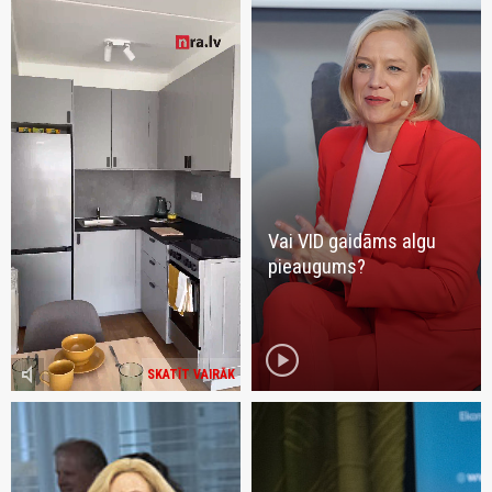
Vai VID gaidāms algu
pieaugums?
play_circle
volume_mute
SKATĪT VAIRĀK