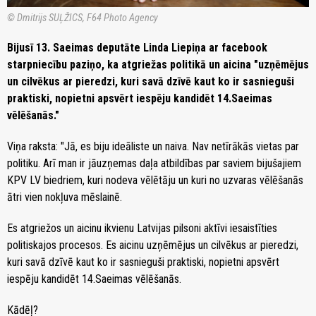
© Dmitrijs SUĻŽICS, F64 Photo Agency
Bijusī 13. Saeimas deputāte Linda Liepiņa ar facebook
starpniecību paziņo, ka atgriežas politikā un aicina "uzņēmējus
un cilvēkus ar pieredzi, kuri savā dzīvē kaut ko ir sasnieguši
praktiski, nopietni apsvērt iespēju kandidēt 14.Saeimas
vēlēšanās."
Viņa raksta: "Jā, es biju ideāliste un naiva. Nav netīrākās vietas par
politiku. Arī man ir jāuzņemas daļa atbildības par saviem bijušajiem
KPV LV biedriem, kuri nodeva vēlētāju un kuri no uzvaras vēlēšanās
ātri vien nokļuva mēslainē.
Es atgriežos un aicinu ikvienu Latvijas pilsoni aktīvi iesaistīties
politiskajos procesos. Es aicinu uzņēmējus un cilvēkus ar pieredzi,
kuri savā dzīvē kaut ko ir sasnieguši praktiski, nopietni apsvērt
iespēju kandidēt 14.Saeimas vēlēšanās.
Kādēļ?