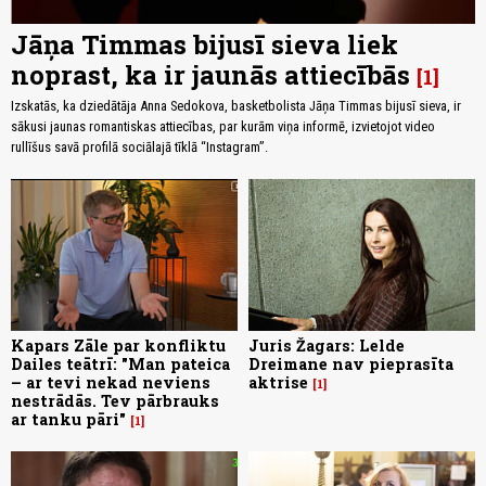
Jāņa Timmas bijusī sieva liek
noprast, ka ir jaunās attiecībās
1
Izskatās, ka dziedātāja Anna Sedokova, basketbolista Jāņa Timmas bijusī sieva, ir
sākusi jaunas romantiskas attiecības, par kurām viņa informē, izvietojot video
rullīšus savā profilā sociālajā tīklā “Instagram”.
Kapars Zāle par konfliktu
Juris Žagars: Lelde
Dailes teātrī: "Man pateica
Dreimane nav pieprasīta
– ar tevi nekad neviens
aktrise
1
nestrādās. Tev pārbrauks
ar tanku pāri"
1