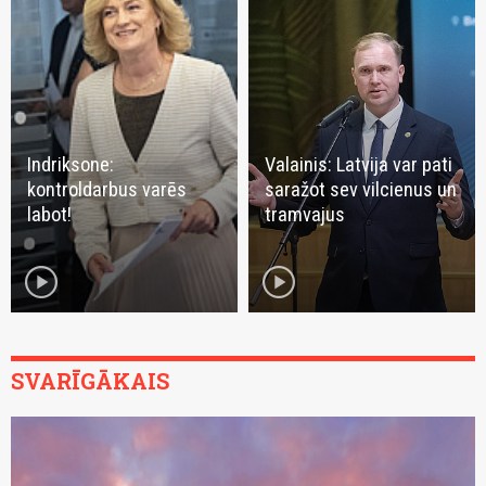
Indriksone:
Valainis: Latvija var pati
kontroldarbus varēs
saražot sev vilcienus un
labot!
tramvajus
play_circle
play_circle
SVARĪGĀKAIS