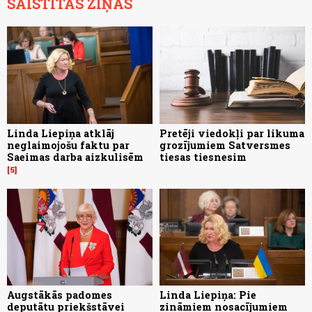
SAISTĪTĀS ZIŅAS
Linda Liepiņa atklāj
Pretēji viedokļi par likuma
neglaimojošu faktu par
grozījumiem Satversmes
Saeimas darba aizkulisēm
tiesas tiesnesim
5
Augstākās padomes
Linda Liepiņa: Pie
deputātu priekšstāvei
zināmiem nosacījumiem