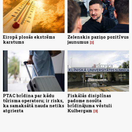
Eiropā plosās ekstrēms
Zelenskis paziņo pozitīvus
karstums
jaunumus
1
PTAC brīdina par kādu
Fiskālās disiplīnas
tūrisma operatoru; ir risks,
padome nosūta
ka samaksātā nauda netiks
brīdinājuma vēstuli
atgriezta
Kulbergam
3