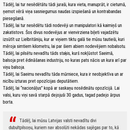
Tādēļ, lai tur nesēdētātu tādi juraši, kura vieta, manuprāt, ir cietumā,
ņemot vērā viņa sasniegumus naudas izspiešanā un kontrabandas
piesegšanā.
Tādēļ, lai tur nesēdētu tādi nodevēji un manipulatori kā kaimiņš un
zakatistovs. Šos divus nodevējus ar vienvirziena biļeti vajadzētu
izsūtīt uz Lielbritāniju, kur ar viņiem tiktu galā tie mūsu tautieši, kuri
mēroja simtiem kilometru, lai par šiem abiem nodevējiem nobalsotu.
Tādēļ, lai pilsētu nevadītu tāds staķis, kurš nokļūstot Saeimā,
balsoja pret ēdināšanas industriju, no kuras pats nācis un kura arī par
viņu balsoja.
Tādēļ, lai Saeimu nevadītu tāda mūrniece, kura ir neobjektīva un ar
nicību izturas pret opozīcijas deputātiem.
Tādēļ, lai “nacionāļus” kopā ar saskaņu nosēdinātu opozīcijā. Lai
valsi, kuru viņi savā starpā dejojuši 30 gadus, tagad padejo ārpus
borta.
Tādēļ, lai mūsu Latvijas valsti nevadītu divi
dubultpilsoņu, kuriem nav absolūti nekādas sajēgas par to, kā