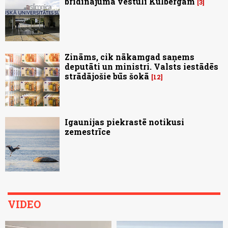
brīdinājuma vēstuli Kulbergam
3
Zināms, cik nākamgad saņems
deputāti un ministri. Valsts iestādēs
strādājošie būs šokā
12
Igaunijas piekrastē notikusi
zemestrīce
VIDEO