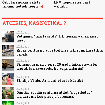
Čebotarenokai valsts
LPV nepūlēsies gāzt
labumi netiek liegti
valdību
9
ATCERIES, KAS NOTIKA...?
2025.gads
Pētījums: “lauzta sirds” tik tiešām var izraisīt
nāvi
2023.gads
Rīgas centrā no augstceltnes izkrīt milzu stikla
gabals
2023.gads
Singapūrā pirmo reizi 20 gadu laikā sievietei
izpildīts nāvessods: ko viņa izdarīja?
2023.gads
Sindija Vilde: Ar mani viss ir kārtībā
2025.gads
Dānijas zoodārzs aicina atdot “negribētus”
mājdzīvniekus plēsēju barošanai
2023.gads