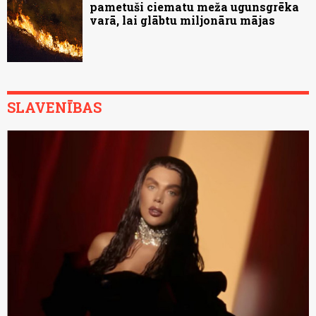
pametuši ciematu meža ugunsgrēka
varā, lai glābtu miljonāru mājas
SLAVENĪBAS