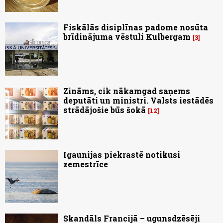
Fiskālās disiplīnas padome nosūta
brīdinājuma vēstuli Kulbergam
3
Zināms, cik nākamgad saņems
deputāti un ministri. Valsts iestādēs
strādājošie būs šokā
12
Igaunijas piekrastē notikusi
zemestrīce
Skandāls Francijā – ugunsdzēsēji