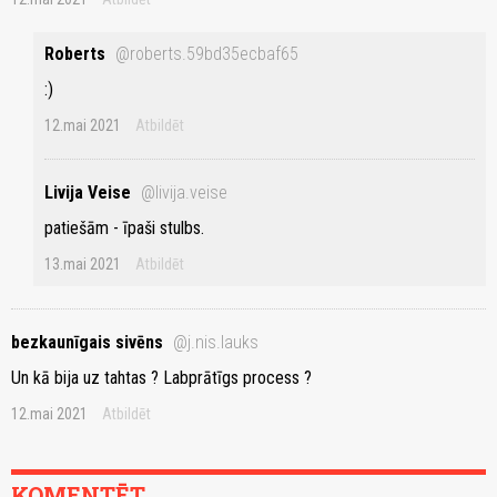
Roberts
@roberts.59bd35ecbaf65
:)
12.mai 2021
Atbildēt
Livija Veise
@livija.veise
patiešām - īpaši stulbs.
13.mai 2021
Atbildēt
bezkaunīgais sivēns
@j.nis.lauks
Un kā bija uz tahtas ? Labprātīgs process ?
12.mai 2021
Atbildēt
KOMENTĒT