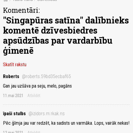
Komentāri:
"Singapūras satīna" dalībnieks
komentē dzīvesbiedres
apsūdzības par vardarbību
ģimenē
Skatīt rakstu
Roberts
@roberts.59bd35ecbaf65
Gan jau uzšāva pa seju, melo, pagāns
11.mai 2021
Atbildēt
īpaši stulbs
@izidors.m.rkak.ns
Pēc ģīmja jau var redzēt, ka sadists un varmāka. Lops, vairāk nekas!
12.mai 2021
Atbildēt