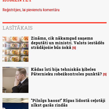
Reģistrējies, lai pievienotu komentāru
LASĪTĀKAIS
Zināms, cik nākamgad saņems
deputāti un ministri. Valsts iestādēs
strādājošie būs šokā
5
Kādas īsti bija tehniskās ķibeles
Pāternieku robežkontroles punktā?
5
"Pilnīgs haoss!" Rīgas lidostā ceļotāji
nīkst garās rindās