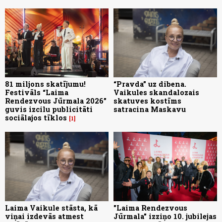
81 miljons skatījumu!
“Pravda” uz dibena.
Festivāls “Laima
Vaikules skandalozais
Rendezvous Jūrmala 2026”
skatuves kostīms
guvis izcilu publicitāti
satracina Maskavu
sociālajos tīklos
1
Laima Vaikule stāsta, kā
"Laima Rendezvous
viņai izdevās atmest
Jūrmala" izziņo 10. jubilejas