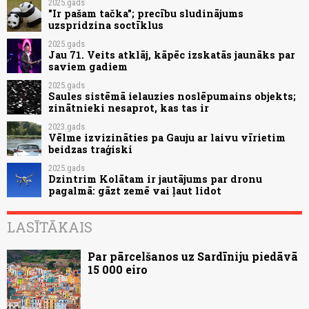
2025.gads
"Ir pašam tačka"; precību sludinājums
uzspridzina soctīklus
2025.gads
Jau 71. Veits atklāj, kāpēc izskatās jaunāks par
saviem gadiem
2025.gads
Saules sistēmā ielauzies noslēpumains objekts;
zinātnieki nesaprot, kas tas ir
2023.gads
Vēlme izvizināties pa Gauju ar laivu vīrietim
beidzas traģiski
2025.gads
Dzintrim Kolātam ir jautājums par dronu
pagalmā: gāzt zemē vai ļaut lidot
LASĪTĀKAIS
Par pārcelšanos uz Sardīniju piedāvā
15 000 eiro