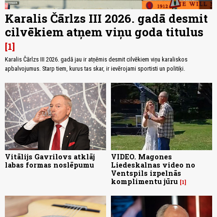
Karalis Čārlzs III 2026. gadā desmit
cilvēkiem atņem viņu goda titulus
1
Karalis Čārlzs III 2026. gadā jau ir atņēmis desmit cilvēkiem viņu karaliskos
apbalvojumus. Starp tiem, kurus tas skar, ir ievērojami sportisti un politiķi.
Vitālijs Gavrilovs atklāj
VIDEO. Magones
labas formas noslēpumu
Liedeskalnas video no
Ventspils izpelnās
komplimentu jūru
1