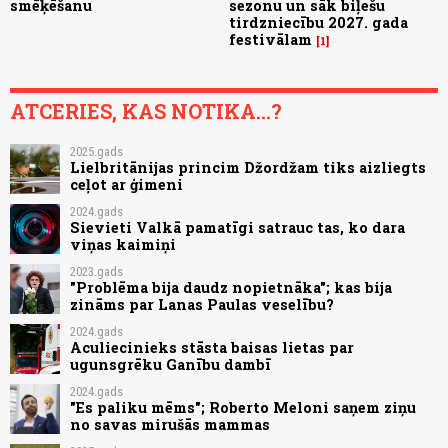
smēķēšanu
sezonu un sāk biļešu
tirdzniecību 2027. gada
festivālam
1
ATCERIES, KAS NOTIKA...?
2025.gads
Lielbritānijas princim Džordžam tiks aizliegts
ceļot ar ģimeni
2024.gads
Sievieti Valkā pamatīgi satrauc tas, ko dara
viņas kaimiņi
2023.gads
"Problēma bija daudz nopietnāka"; kas bija
zināms par Lanas Paulas veselību?
2024.gads
Aculiecinieks stāsta baisas lietas par
ugunsgrēku Ganību dambī
2024.gads
"Es paliku mēms"; Roberto Meloni saņem ziņu
no savas mirušās mammas