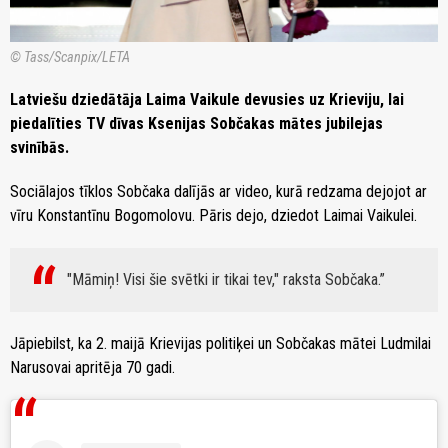
© Tass/Scanpix/LETA
Latviešu dziedātāja Laima Vaikule devusies uz Krieviju, lai
piedalīties TV dīvas Ksenijas Sobčakas mātes jubilejas
svinībās.
Sociālajos tīklos Sobčaka dalījās ar video, kurā redzama dejojot ar
vīru Konstantīnu Bogomolovu. Pāris dejo, dziedot Laimai Vaikulei.
"Māmiņ! Visi šie svētki ir tikai tev," raksta Sobčaka.
Jāpiebilst, ka 2. maijā Krievijas politiķei un Sobčakas mātei Ludmilai
Narusovai apritēja 70 gadi.