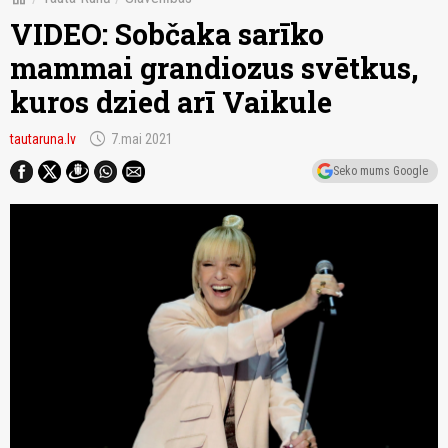
VIDEO: Sobčaka sarīko
mammai grandiozus svētkus,
kuros dzied arī Vaikule
schedule
tautaruna.lv
7.mai 2021
Seko mums Google