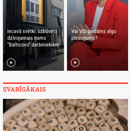
Iecavā svētki: uzbūvēts
Vai VID gaidāms algu
dzīvojamais nams
pieaugums?
"Balticovo" darbiniekiem
play_circle
play_circle
SVARĪGĀKAIS