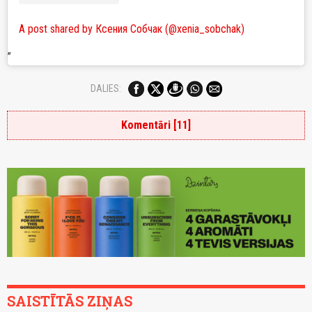
A post shared by Ксения Собчак (@xenia_sobchak)
DALIES:
Komentāri [11]
SAISTĪTĀS ZIŅAS