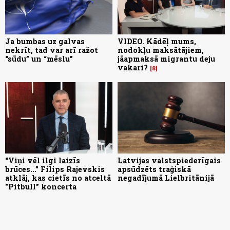
Ja bumbas uz galvas
VIDEO. Kādēļ mums,
nekrīt, tad var arī ražot
nodokļu maksātājiem,
“sūdu” un “mēslu”
jāapmaksā migrantu deju
vakari?
8
“Viņi vēl ilgi laizīs
Latvijas valstspiederīgais
brūces...” Filips Rajevskis
apsūdzēts traģiskā
atklāj, kas cietīs no atceltā
negadījumā Lielbritānijā
"Pitbull" koncerta