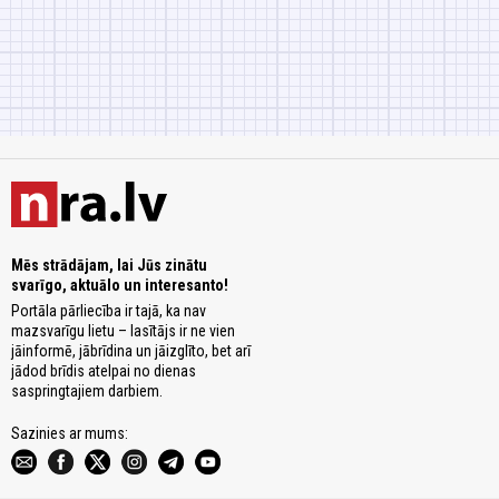
Mēs strādājam, lai Jūs zinātu
svarīgo, aktuālo un interesanto!
Portāla pārliecība ir tajā, ka nav
mazsvarīgu lietu – lasītājs ir ne vien
jāinformē, jābrīdina un jāizglīto, bet arī
jādod brīdis atelpai no dienas
saspringtajiem darbiem.
Sazinies ar mums: