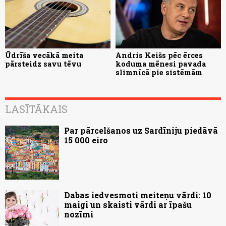
Ūdrīša vecākā meita
Andris Keišs pēc ērces
pārsteidz savu tēvu
koduma mēnesi pavada
slimnīcā pie sistēmām
LASĪTĀKAIS
Par pārcelšanos uz Sardīniju piedāvā
15 000 eiro
Dabas iedvesmoti meiteņu vārdi: 10
maigi un skaisti vārdi ar īpašu
nozīmi