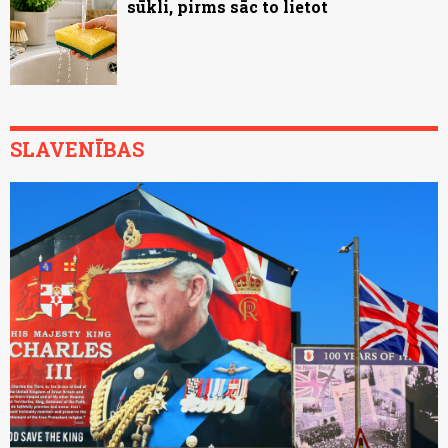
sūkli, pirms sāc to lietot
SLAVENĪBAS