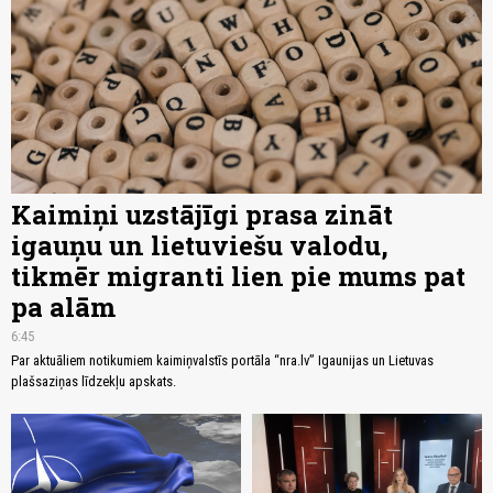
Kaimiņi uzstājīgi prasa zināt
igauņu un lietuviešu valodu,
tikmēr migranti lien pie mums pat
pa alām
6:45
Par aktuāliem notikumiem kaimiņvalstīs portāla “nra.lv” Igaunijas un Lietuvas
plašsaziņas līdzekļu apskats.