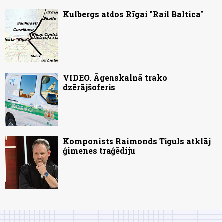
Kulbergs atdos Rīgai "Rail Baltica"
VIDEO. Āgenskalnā trako
dzērājšoferis
Komponists Raimonds Tiguls atklāj
ģimenes traģēdiju