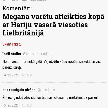
Komentāri:
Megana varētu atteikties kopā
ar Hariju vasarā viesoties
Lielbritānijā
Skatīt rakstu
īpaši stulbs
@izidors.m.rkak.ns
Neiet viņiem tur nekā galā. Vajadzētu kādu riebēju izsaukt, lai visu
pareizi izruļī.
14.feb 2021
Atbildēt
bezkaunīgais sivēns
@j.nis.lauks
Šī taču gaidot otro sīci un tad nav ieteicams mētāties pa pasauli
15.feb 2021
Atbildēt