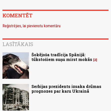
KOMENTĒT
Reģistrējies, lai pievienotu komentāru
LASĪTĀKAIS
Šokējoša tradīcija Spānijā:
tūkstošiem suņu mirst mokās
2
Serbijas prezidents izsaka drūmas
prognozes par karu Ukrainā