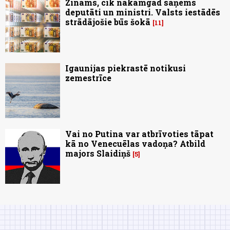
Zināms, cik nākamgad saņems
deputāti un ministri. Valsts iestādēs
strādājošie būs šokā
11
Igaunijas piekrastē notikusi
zemestrīce
Vai no Putina var atbrīvoties tāpat
kā no Venecuēlas vadoņa? Atbild
majors Slaidiņš
5