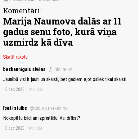
Komentāri:
Marija Naumova dalās ar 11
gadus senu foto, kurā viņa
uzmirdz kā dīva
Skatīt rakstu
bezkaunīgais sivēns
@j.nis.lauks
Jaunībā visi ir jauni un skaisti, bet gadiem ejot paliek tikai skaisti.
10.dec 2020
Atbildēt
īpaši stulbs
@izidors.m.rkak.ns
Nokopēšu bildi un izprintēšu. Vai drīkst?
10.dec 2020
Atbildēt