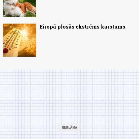
Eiropā plosās ekstrēms karstums