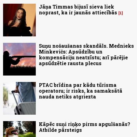
Jāņa Timmas bijusī sieva liek
noprast, ka ir jaunās attiecībās
1
Suņu nošaušanas skandāls. Mednieks
Minkevičs: Apsūdzību un
kompensāciju neatzīstu; arī pārējie
apsūdzētie rausta plecus
PTAC brīdina par kādu tūrisma
operatoru; ir risks, ka samaksātā
nauda netiks atgriezta
Kāpēc suņi riņķo pirms apgulšanās?
Atbilde pārsteigs