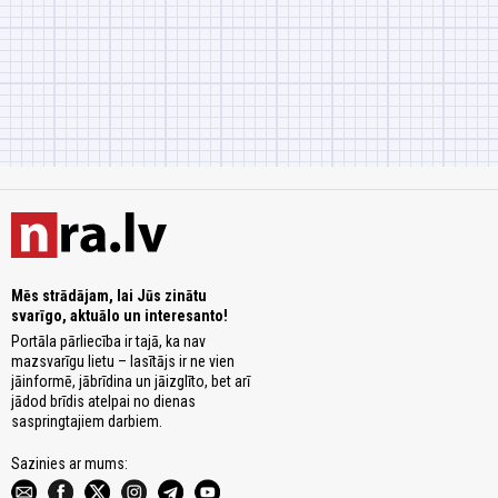
Mēs strādājam, lai Jūs zinātu
svarīgo, aktuālo un interesanto!
Portāla pārliecība ir tajā, ka nav
mazsvarīgu lietu – lasītājs ir ne vien
jāinformē, jābrīdina un jāizglīto, bet arī
jādod brīdis atelpai no dienas
saspringtajiem darbiem.
Sazinies ar mums: