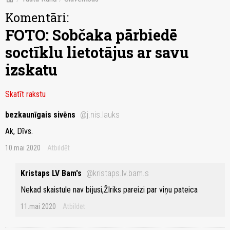
Komentāri:
FOTO: Sobčaka pārbiedē
soctīklu lietotājus ar savu
izskatu
Skatīt rakstu
bezkaunīgais sivēns
@j.nis.lauks
Ak, Dīvs.
10.mai 2020
Atbildēt
Kristaps LV Bam's
@kristaps.lv.bam.s
Nekad skaistule nav bijusi,ŽIriks pareizi par viņu pateica
11.mai 2020
Atbildēt