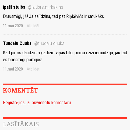
īpaši stulbs
@izidors.m.rkak.ns
Drausmīgi, jā! Ja salīdzina, tad pat Riņķēvičs ir smukāks.
11.mai 2020
Atbildēt
Tuudalu Cuuka
@tuudalu.cuuka
Kad pirms daudziem gadiem viņas bildi pirmo reizi ieraudzīju, jau tad
es briesmīgi pārbijos!
11.mai 2020
Atbildēt
KOMENTĒT
Reģistrējies, lai pievienotu komentāru
LASĪTĀKAIS