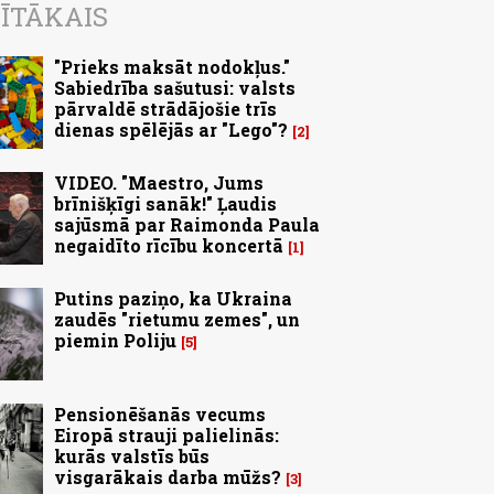
ĪTĀKAIS
"Prieks maksāt nodokļus."
Sabiedrība sašutusi: valsts
pārvaldē strādājošie trīs
dienas spēlējās ar "Lego"?
2
VIDEO. "Maestro, Jums
brīnišķīgi sanāk!" Ļaudis
sajūsmā par Raimonda Paula
negaidīto rīcību koncertā
1
Putins paziņo, ka Ukraina
zaudēs "rietumu zemes", un
piemin Poliju
5
Pensionēšanās vecums
Eiropā strauji palielinās:
kurās valstīs būs
visgarākais darba mūžs?
3