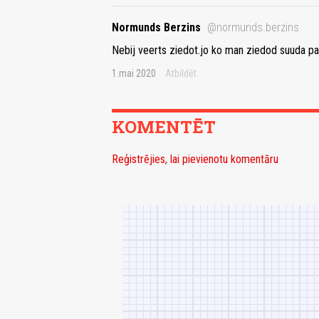
Normunds Berzins
@normunds.berzins
Nebij veerts ziedot.jo ko man ziedod suuda pa
1.mai 2020
Atbildēt
KOMENTĒT
Reģistrējies, lai pievienotu komentāru