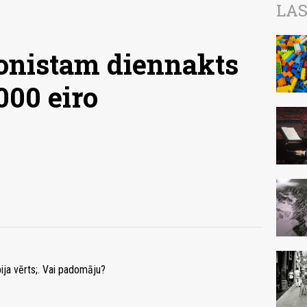
LAS
onistam diennakts
000 eiro
bija vērts;. Vai padomāju?