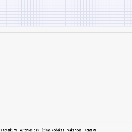
as noteikumi
Autortiesības
Ētikas kodekss
Vakances
Kontakti