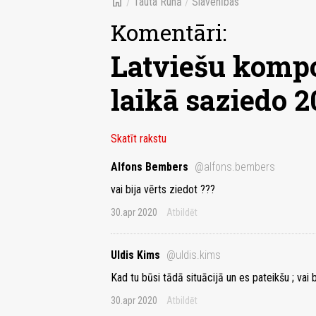
home
/
Tauta Runā
/
Slavenības
Komentāri:
Latviešu komp
laikā saziedo 2
Skatīt rakstu
Alfons Bembers
@alfons.bembers
vai bija vērts ziedot ???
30.apr 2020
Atbildēt
Uldis Kims
@uldis.kims
Kad tu būsi tādā situācijā un es pateikšu ; vai 
30.apr 2020
Atbildēt