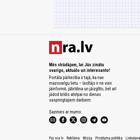
Mēs strādājam, lai Jūs zinātu
svarīgo, aktuālo un interesanto!
Portāla pārliecība ir tajā, ka nav
mazsvarīgu lietu – lasītājs ir ne vien
jāinformē, jābrīdina un jāizglīto, bet arī
jādod brīdis atelpai no dienas
saspringtajiem darbiem.
Sazinies ar mums:
Par nra.lv
Reklāma
Misija
Privātuma politika
Lietošan