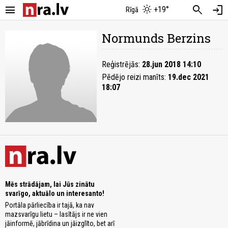
menu
search
login
+19°
Rīgā
Normunds Berzins
Reģistrējās:
28.jun 2018 14:10
Pēdējo reizi manīts:
19.dec 2021
18:07
Mēs strādājam, lai Jūs zinātu
svarīgo, aktuālo un interesanto!
Portāla pārliecība ir tajā, ka nav
mazsvarīgu lietu – lasītājs ir ne vien
jāinformē, jābrīdina un jāizglīto, bet arī