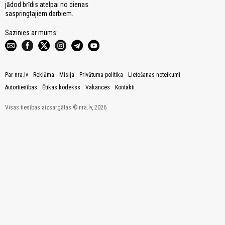
jādod brīdis atelpai no dienas
saspringtajiem darbiem.
Sazinies ar mums:
Par nra.lv
Reklāma
Misija
Privātuma politika
Lietošanas noteikumi
Autortiesības
Ētikas kodekss
Vakances
Kontakti
Visas tiesības aizsargātas © nra.lv, 2026