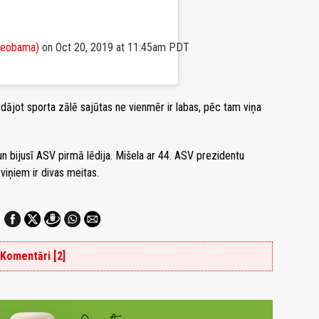
lleobama)
on
Oct 20, 2019 at 11:45am PDT
rādājot sporta zālē sajūtas ne vienmēr ir labas, pēc tam viņa
un bijusī ASV pirmā lēdija. Mišela ar 44. ASV prezidentu
iņiem ir divas meitas.
Komentāri [2]