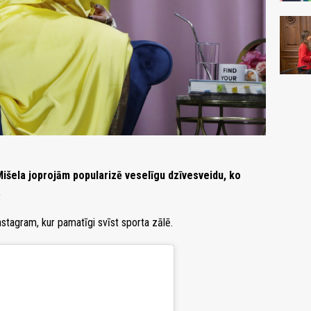
šela joprojām popularizē veselīgu dzīvesveidu, ko
.
nstagram, kur pamatīgi svīst sporta zālē.