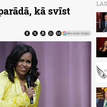
LAS
arādā, kā svīst
Seko mums Google