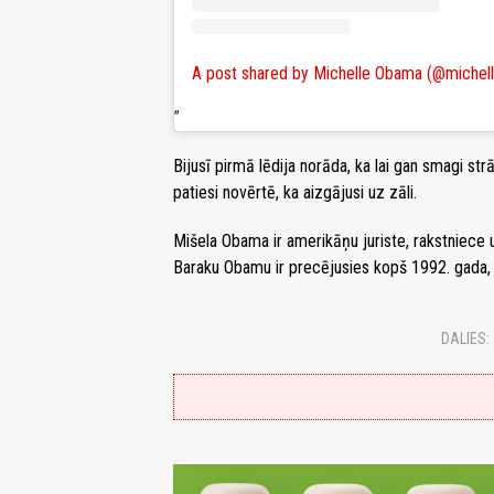
A post shared by Michelle Obama (@miche
Bijusī pirmā lēdija norāda, ka lai gan smagi st
patiesi novērtē, ka aizgājusi uz zāli.
Mišela Obama ir amerikāņu juriste, rakstniece 
Baraku Obamu ir precējusies kopš 1992. gada, v
DALIES: