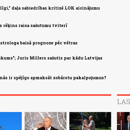
īgi," daļa sabiedrības kritizē LOK aicinājumu
as rēķins raisa sašutumu tviterī
astrologa baisā prognoze pēc vētras
kums"; Juris Millers sašutis par kādu Latvijas
enās ir spējīgs apmaksāt zobārstu pakalpojumus?
LAS