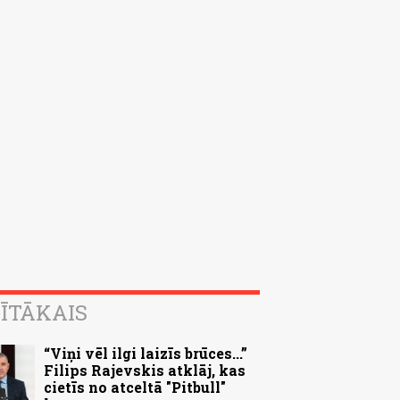
ĪTĀKAIS
“Viņi vēl ilgi laizīs brūces...”
Filips Rajevskis atklāj, kas
cietīs no atceltā "Pitbull"