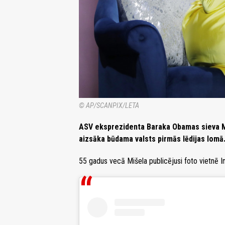
© AP/SCANPIX/LETA
ASV eksprezidenta Baraka Obamas sieva Mi
aizsāka būdama valsts pirmās lēdijas lomā
55 gadus vecā Mišela publicējusi foto vietnē I