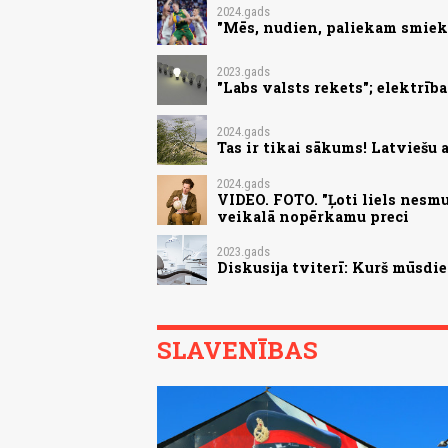
2024.gads
"Mēs, nudien, paliekam smiekl
2023.gads
"Labs valsts rekets"; elektrīb
2024.gads
Tas ir tikai sākums! Latviešu 
2024.gads
VIDEO. FOTO. "Ļoti liels nesmu
veikalā nopērkamu preci
2023.gads
Diskusija tviterī: Kurš mūsdi
SLAVENĪBAS