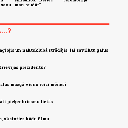
 savu
man raudāt”
..?
aglojis un naktsklubā strādājis, lai savilktu galus
Krievijas prezidentu?
 matus mazgā vienu reizi mēnesī
ti pieķer briesmu lietās
o, skatoties kādu filmu