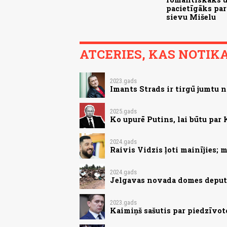
pacietīgāks par
sievu Mišelu
ATCERIES, KAS NOTIKA.
2023.gads
Imants Strads ir tirgū jumtu n
2025.gads
Ko upurē Putins, lai būtu par 
2024.gads
Raivis Vidzis ļoti mainījies;
2024.gads
Jelgavas novada domes deputā
2023.gads
Kaimiņš sašutis par piedzīvot