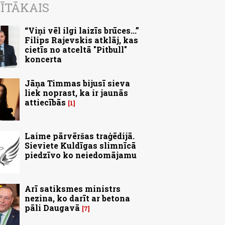
ĪTĀKAIS
“Viņi vēl ilgi laizīs brūces...”
Filips Rajevskis atklāj, kas
cietīs no atceltā "Pitbull"
koncerta
Jāņa Timmas bijusī sieva
liek noprast, ka ir jaunās
attiecībās
1
Laime pārvēršas traģēdijā.
Sieviete Kuldīgas slimnīcā
piedzīvo ko neiedomājamu
Arī satiksmes ministrs
nezina, ko darīt ar betona
pāli Daugavā
7