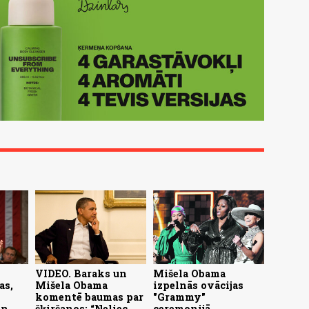
VIDEO. Baraks un
Mišela Obama
as,
Mišela Obama
izpelnās ovācijas
komentē baumas par
"Grammy"
un
šķiršanos: “Neliec
ceremonijā