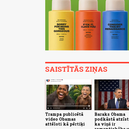
SAISTĪTĀS ZIŅAS
Trampa publicētā
Baraks Obama
video Obamas
podkāstā atzīst
attēloti kā pērtiķi
ka viņš ir
romantiskāks 