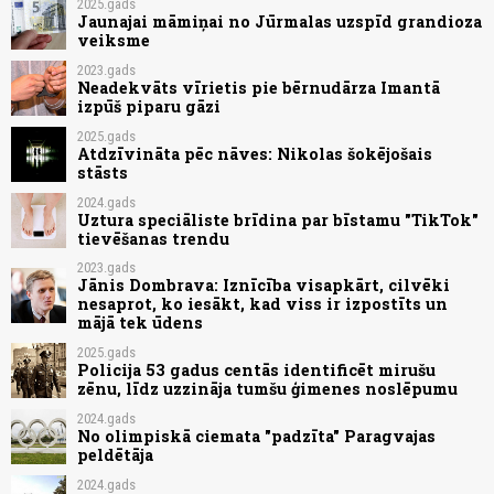
2025.gads
Jaunajai māmiņai no Jūrmalas uzspīd grandioza
veiksme
2023.gads
Neadekvāts vīrietis pie bērnudārza Imantā
izpūš piparu gāzi
2025.gads
Atdzīvināta pēc nāves: Nikolas šokējošais
stāsts
2024.gads
Uztura speciāliste brīdina par bīstamu "TikTok"
tievēšanas trendu
2023.gads
Jānis Dombrava: Iznīcība visapkārt, cilvēki
nesaprot, ko iesākt, kad viss ir izpostīts un
mājā tek ūdens
2025.gads
Policija 53 gadus centās identificēt mirušu
zēnu, līdz uzzināja tumšu ģimenes noslēpumu
2024.gads
No olimpiskā ciemata "padzīta" Paragvajas
peldētāja
2024.gads