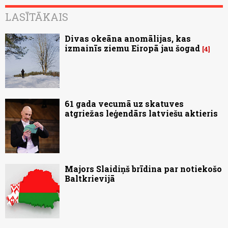
LASĪTĀKAIS
Divas okeāna anomālijas, kas
izmainīs ziemu Eiropā jau šogad
4
61 gada vecumā uz skatuves
atgriežas leģendārs latviešu aktieris
Majors Slaidiņš brīdina par notiekošo
Baltkrievijā