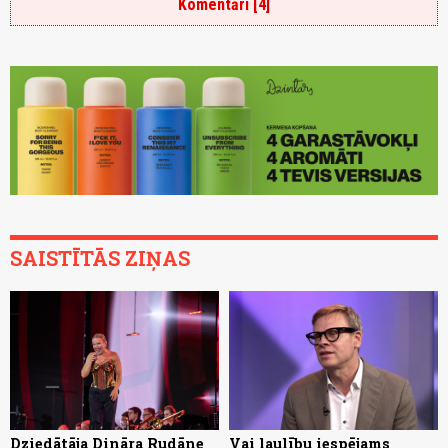
Komentāri [4]
SAISTĪTĀS ZIŅAS
Dziedātāja Dināra Rudāne
Vai laulību iespējams