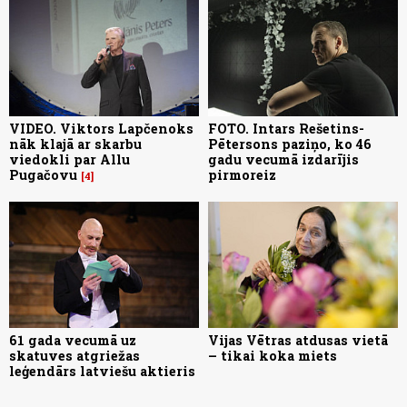
VIDEO. Viktors Lapčenoks
FOTO. Intars Rešetins-
nāk klajā ar skarbu
Pētersons paziņo, ko 46
viedokli par Allu
gadu vecumā izdarījis
Pugačovu
pirmoreiz
4
61 gada vecumā uz
Vijas Vētras atdusas vietā
skatuves atgriežas
– tikai koka miets
leģendārs latviešu aktieris