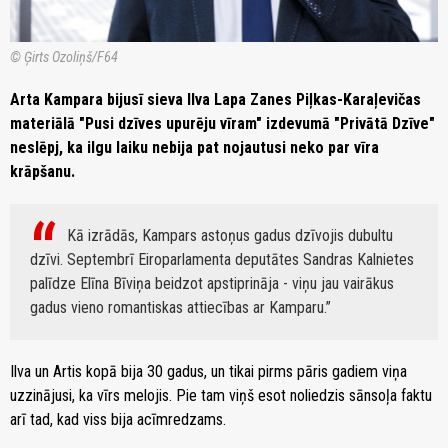
© Ģirts Ozoliņš/F64
Arta Kampara bijusī sieva Ilva Lapa Zanes Piļkas-Karaļevičas
materiālā "Pusi dzīves upurēju vīram" izdevumā "Privātā Dzīve"
neslēpj, ka ilgu laiku nebija pat nojautusi neko par vīra
krāpšanu.
Kā izrādās, Kampars astoņus gadus dzīvojis dubultu
dzīvi. Septembrī Eiroparlamenta deputātes Sandras Kalnietes
palīdze Elīna Bīviņa beidzot apstiprināja - viņu jau vairākus
gadus vieno romantiskas attiecības ar Kamparu.
Ilva un Artis kopā bija 30 gadus, un tikai pirms pāris gadiem viņa
uzzinājusi, ka vīrs melojis. Pie tam viņš esot noliedzis sānsoļa faktu
arī tad, kad viss bija acīmredzams.