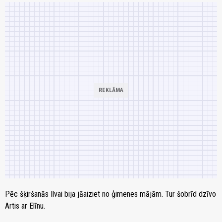
Pēc šķiršanās Ilvai bija jāaiziet no ģimenes mājām. Tur šobrīd dzīvo
Artis ar Elīnu.