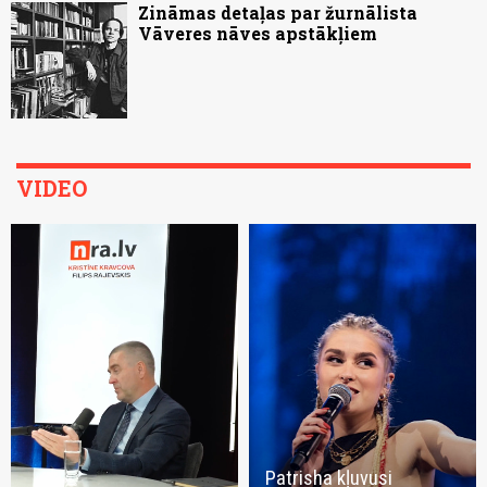
Zināmas detaļas par žurnālista
Vāveres nāves apstākļiem
VIDEO
Patrisha kļuvusi