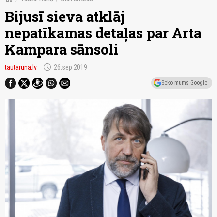
Bijusī sieva atklāj
nepatīkamas detaļas par Arta
Kampara sānsoli
schedule
tautaruna.lv
26.sep 2019
Seko mums Google