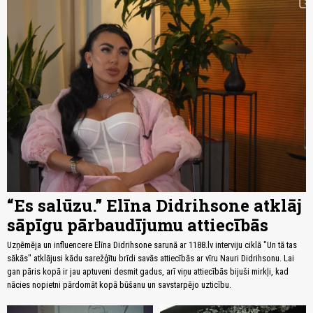
“Es salūzu.” Elīna Didrihsone atklāj
sāpīgu pārbaudījumu attiecībās
Uzņēmēja un influencere Elīna Didrihsone sarunā ar 1188.lv interviju ciklā "Un tā tas
sākās" atklājusi kādu sarežģītu brīdi savās attiecībās ar vīru Nauri Didrihsonu. Lai
gan pāris kopā ir jau aptuveni desmit gadus, arī viņu attiecībās bijuši mirkļi, kad
nācies nopietni pārdomāt kopā būšanu un savstarpējo uzticību.