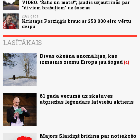
VIDEO. "Šahs un mats!"; ļaudis uzjautrinās par
"diviem brašuļiem" uz šosejas
2023.gads
Kristaps Porziņģis brauc ar 250 000 eiro vērtu
džipu
LASĪTĀKAIS
Divas okeāna anomālijas, kas
izmainīs ziemu Eiropā jau šogad
4
61 gada vecumā uz skatuves
atgriežas leģendārs latviešu aktieris
Majors Slaidiņš brīdina par notiekošo