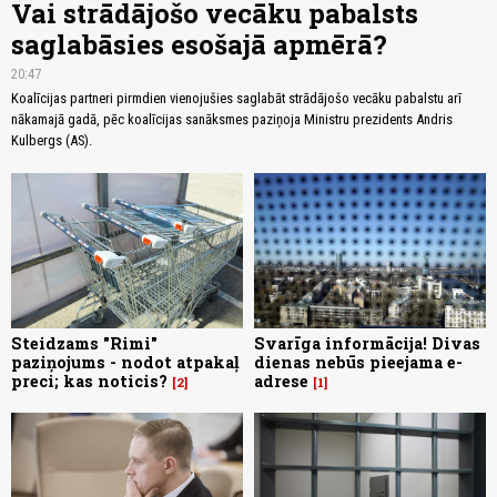
Vai strādājošo vecāku pabalsts
saglabāsies esošajā apmērā?
20:47
Koalīcijas partneri pirmdien vienojušies saglabāt strādājošo vecāku pabalstu arī
nākamajā gadā, pēc koalīcijas sanāksmes paziņoja Ministru prezidents Andris
Kulbergs (AS).
Steidzams "Rimi"
Svarīga informācija! Divas
paziņojums - nodot atpakaļ
dienas nebūs pieejama e-
preci; kas noticis?
adrese
2
1