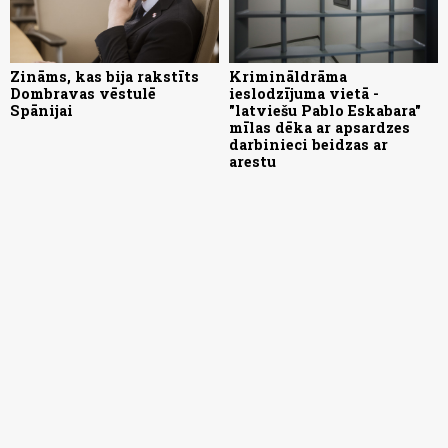
Zināms, kas bija rakstīts
Krimināldrāma
Dombravas vēstulē
ieslodzījuma vietā -
Spānijai
"latviešu Pablo Eskabara"
mīlas dēka ar apsardzes
darbinieci beidzas ar
arestu