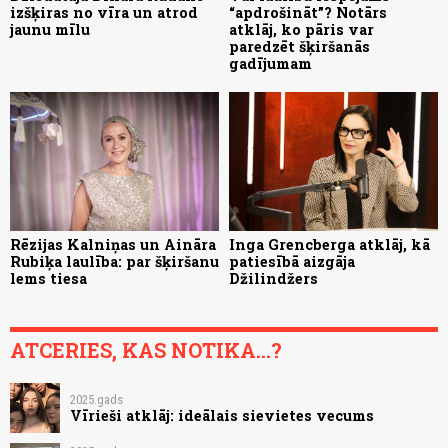
izšķiras no vīra un atrod
“apdrošināt”? Notārs
jaunu mīlu
atklāj, ko pāris var
paredzēt šķiršanās
gadījumam
Rēzijas Kalniņas un Aināra
Inga Grencberga atklāj, kā
Rubiķa laulība: par šķiršanu
patiesībā aizgāja
lems tiesa
Džilindžers
ATCERIES, KAS NOTIKA...?
2025.gads
Vīrieši atklāj: ideālais sievietes vecums