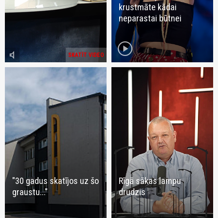
krustmāte kādai
neparastai būtnei
play_circle
volume_mute
SKATĪT VIDEO
"30 gadus skatījos uz šo
Rīgā sākas lampu
graustu..."
drudzis