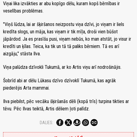
Viņai lika izvākties ar abu kopīgo dēlu, kuram kopš bērnības ir
veselības problēmas.
"Viņš lūdza, lai ar šķiršanos neizpostu viņa dzīvi, jo viņam ir liels
kredīta slogs, un māja, kas viņam ir tik mīļa, droši vien būšot
jāpārdod. Ja es prasīšu pusi, viņam nebūs, ko man atstāt, jo visur ir
kredīti un ķīlas. Teica, ka tik un tā tā paliks bērniem. Tā es arī
aizgāju," stāsta Ilva.
Viņa palūdza dzīvokli Tukumā, ar ko Artis viņu arī nodrošinājis.
Šobrīd abi ar dēlu Lūkasu dzīvo dzīvoklī Tukumā, kas agrāk
piederējis Arta mammai.
Ilva piebilst, pēc vecāku šķiršanās dēli (kopā trīs) turpina tikties ar
tēvu. Pēc Ilvas teiktā, Artis dēliem ļoti palīdz.
DALIES: