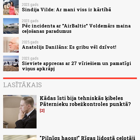
2023.gads
Sindija Vilde: Ar mani viss ir kārtībā
2023.gads
Pēc incidenta ar "AirBaltic" Voldemārs maina
ceļošanas paradumus
2025.gads
Anatolijs Danilāns: Es gribu vēl dzīvot!
2023.gads
Sieviete apprecas ar 27 vīriešiem un pamatīgi
viņus apkrāpj
LASĪTĀKAIS
Kādas īsti bija tehniskās ķibeles
Pāternieku robežkontroles punktā?
2
"Pilnīgs haoss!" Rīgas lidostā ceļotāji