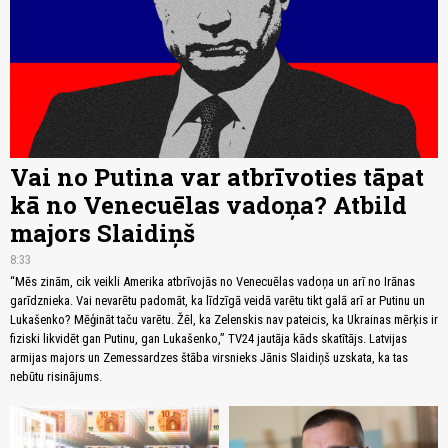
Vai no Putina var atbrīvoties tāpat
kā no Venecuēlas vadoņa? Atbild
majors Slaidiņš
8:33
“Mēs zinām, cik veikli Amerika atbrīvojās no Venecuēlas vadoņa un arī no Irānas
garīdznieka. Vai nevarētu padomāt, ka līdzīgā veidā varētu tikt galā arī ar Putinu un
Lukašenko? Mēģināt taču varētu. Žēl, ka Zelenskis nav pateicis, ka Ukrainas mērķis ir
fiziski likvidēt gan Putinu, gan Lukašenko,” TV24 jautāja kāds skatītājs. Latvijas
armijas majors un Zemessardzes štāba virsnieks Jānis Slaidiņš uzskata, ka tas
nebūtu risinājums.