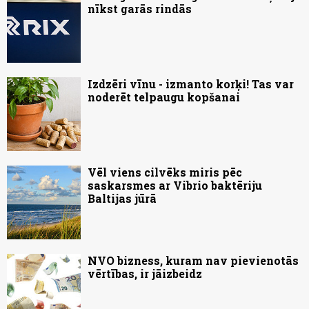
nīkst garās rindās
Izdzēri vīnu - izmanto korķi! Tas var
noderēt telpaugu kopšanai
Vēl viens cilvēks miris pēc
saskarsmes ar Vibrio baktēriju
Baltijas jūrā
NVO bizness, kuram nav pievienotās
vērtības, ir jāizbeidz