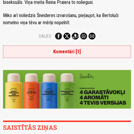
biseksuāls. Viņa meita Reina Praiera to noliegusi.
Miko arī noliedzis Šneideres izvarošanu, pieļaujot, ka Bertoluči
nomelno viņa tēvu ar mērķi nopelnīt.
DALIES:
Komentāri [1]
SAISTĪTĀS ZIŅAS