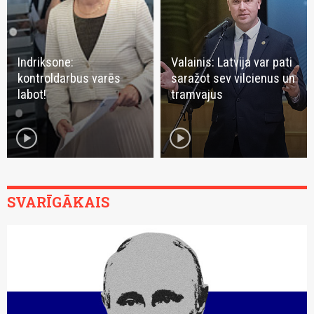
Indriksone:
Valainis: Latvija var pati
kontroldarbus varēs
saražot sev vilcienus un
labot!
tramvajus
play_circle
play_circle
SVARĪGĀKAIS