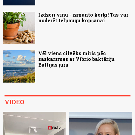
Izdzēri vīnu - izmanto korķi! Tas var
noderēt telpaugu kopšanai
Vēl viens cilvēks miris pēc
saskarsmes ar Vibrio baktēriju
Baltijas jūrā
VIDEO