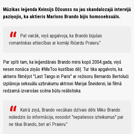
Mūzikas leģenda Kvinsijs Džounss nu jau skandalozajā intervijā
paziņojis, ka aktieris Marlons Brando bijis homoseksuāls.
Pat vairāk, viņš apgalvoja, ka Brando bijušas
romantiskas attiecības ar komiķi Ričardu Praieru.
Par spīti tam, ka leģendārais Brando miris kopš 2004.gada, viņš
nesen nonāca ziņās #MeToo kustības dēļ. Tur tika apgalvots, ka
aktieris filmējot ''Last Tango in Paris'' ar režisoru Bernardo Bertoluči
izplānoja seksuālu uzbrukumu aktrisei Marijai Šneiderei, lai filmā
redzamā izvarošas scēna būtu reālistiska.
Katrā ziņā, Brando vecākais dzīvais dēls Miko Brando
noliedzis šo informāciju, nosodot ''nepatiesos izteikumus'' par
ne tikai Brando, bet arī Praieru.