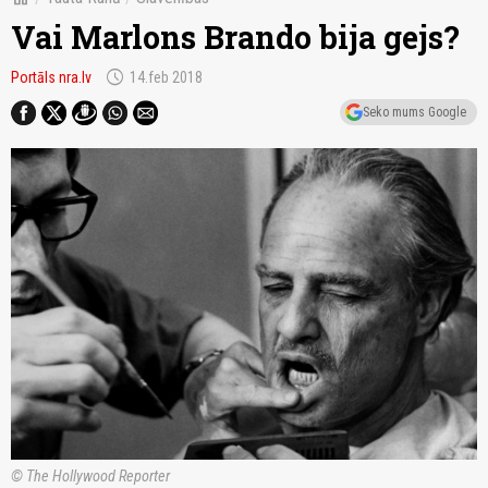
Vai Marlons Brando bija gejs?
schedule
Portāls nra.lv
14.feb 2018
Seko mums Google
© The Hollywood Reporter