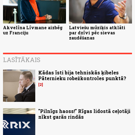
Akvelīna Līvmane aizbēg
Latviešu mūziķis atklāti
uz Franciju
par dzīvi pēc sievas
zaudēšanas
LASĪTĀKAIS
Kādas īsti bija tehniskās ķibeles
Pāternieku robežkontroles punktā?
2
"Pilnīgs haoss!" Rīgas lidostā ceļotāji
nīkst garās rindās