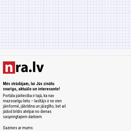
Mēs strādājam, lai Jūs zinātu
svarīgo, aktuālo un interesanto!
Portāla pārliecība ir tajā, ka nav
mazsvarīgu lietu – lasītājs ir ne vien
jāinformē, jābrīdina un jāizglīto, bet arī
jādod brīdis atelpai no dienas
saspringtajiem darbiem.
Sazinies ar mums: