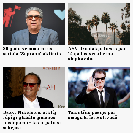
80 gadu vecumā miris
ASV dziedātāju tiesās par
seriāla “Soprāno” aktieris
14 gadus veca bērna
slepkavību
Džeks Nikolsons atklāj
Tarantīno paziņo par
rūpīgi glabātu ģimenes
smagu krīzi Holivudā
noslēpumu - tas ir patiesi
šokējoši