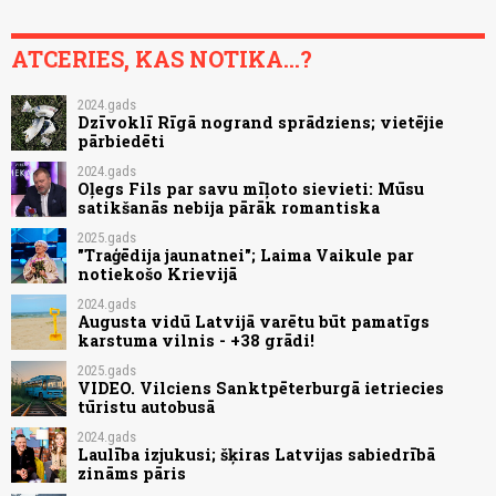
ATCERIES, KAS NOTIKA...?
2024.gads
Dzīvoklī Rīgā nogrand sprādziens; vietējie
pārbiedēti
2024.gads
Oļegs Fils par savu mīļoto sievieti: Mūsu
satikšanās nebija pārāk romantiska
2025.gads
"Traģēdija jaunatnei"; Laima Vaikule par
notiekošo Krievijā
2024.gads
Augusta vidū Latvijā varētu būt pamatīgs
karstuma vilnis - +38 grādi!
2025.gads
VIDEO. Vilciens Sanktpēterburgā ietriecies
tūristu autobusā
2024.gads
Laulība izjukusi; šķiras Latvijas sabiedrībā
zināms pāris