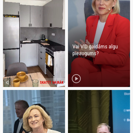
Vai VID gaidāms algu
pieaugums?
play_circle
volume_mute
SKATĪT VAIRĀK