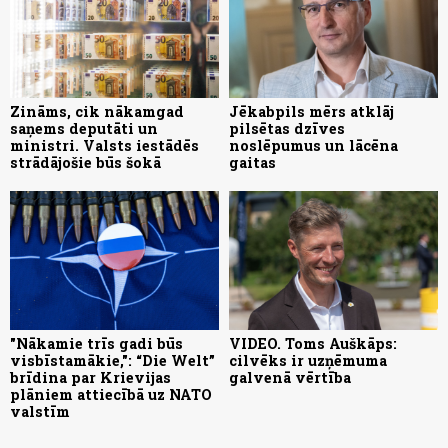
Zināms, cik nākamgad
Jēkabpils mērs atklāj
saņems deputāti un
pilsētas dzīves
ministri. Valsts iestādēs
noslēpumus un lācēna
strādājošie būs šokā
gaitas
"Nākamie trīs gadi būs
VIDEO. Toms Auškāps:
visbīstamākie,": “Die Welt”
cilvēks ir uzņēmuma
brīdina par Krievijas
galvenā vērtība
plāniem attiecībā uz NATO
valstīm