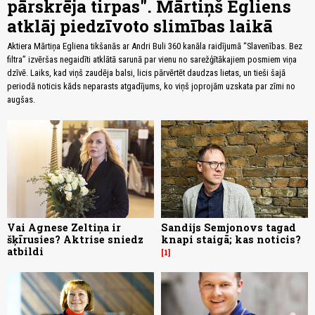
pārskrēja tirpas". Mārtiņš Egliens
atklāj piedzīvoto slimības laikā
Aktiera Mārtiņa Egliena tikšanās ar Andri Buli 360 kanāla raidījumā “Slavenības. Bez
filtra” izvēršas negaidīti atklātā sarunā par vienu no sarežģītākajiem posmiem viņa
dzīvē. Laiks, kad viņš zaudēja balsi, licis pārvērtēt daudzas lietas, un tieši šajā
periodā noticis kāds neparasts atgadījums, ko viņš joprojām uzskata par zīmi no
augšas.
Vai Agnese Zeltiņa ir
Sandijs Semjonovs tagad
šķīrusies? Aktrise sniedz
knapi staigā; kas noticis?
atbildi
1