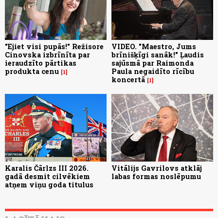
"Ejiet visi pupās!" Režisore
VIDEO. "Maestro, Jums
Cinovska izbrīnīta par
brīnišķīgi sanāk!" Ļaudis
ieraudzīto pārtikas
sajūsmā par Raimonda
produkta cenu
Paula negaidīto rīcību
1
koncertā
1
Karalis Čārlzs III 2026.
Vitālijs Gavrilovs atklāj
gadā desmit cilvēkiem
labas formas noslēpumu
atņem viņu goda titulus