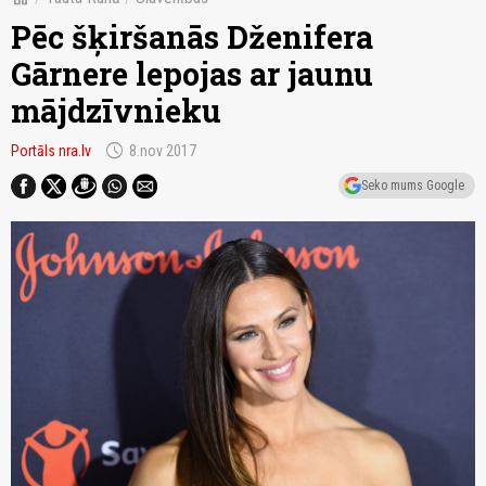
Pēc šķiršanās Dženifera
Gārnere lepojas ar jaunu
mājdzīvnieku
schedule
Portāls nra.lv
8.nov 2017
Seko mums Google