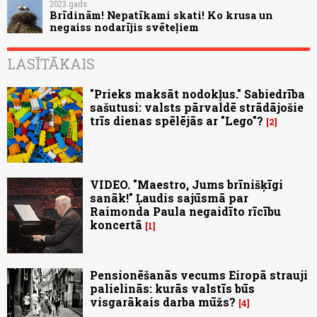
2023.gads
Brīdinām! Nepatīkami skati! Ko krusa un
negaiss nodarījis svēteļiem
LASĪTĀKAIS
"Prieks maksāt nodokļus." Sabiedrība
sašutusi: valsts pārvaldē strādājošie
trīs dienas spēlējās ar "Lego"?
2
VIDEO. "Maestro, Jums brīnišķīgi
sanāk!" Ļaudis sajūsmā par
Raimonda Paula negaidīto rīcību
koncertā
1
Pensionēšanās vecums Eiropā strauji
palielinās: kurās valstīs būs
visgarākais darba mūžs?
4