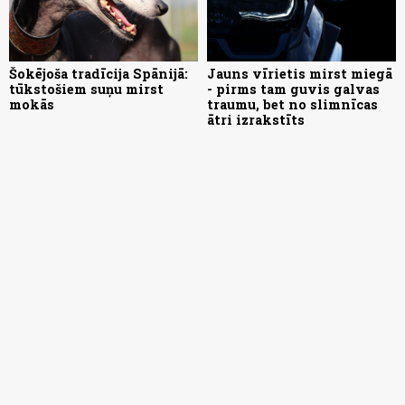
Šokējoša tradīcija Spānijā:
Jauns vīrietis mirst miegā
tūkstošiem suņu mirst
- pirms tam guvis galvas
mokās
traumu, bet no slimnīcas
ātri izrakstīts