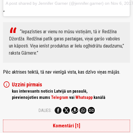
A post shared by Jennifer Garner (@jennifer.garner)
on
Nov 6, 201
“Iepazīsties ar vienu no mūsu vistiņām, tā ir Redžīna
Džordža. Redžīnai patīk garas pastaigas, viņai garšo vaboles
un kāposti. Viņa ienīst produktus ar lielu ogļhidrātu daudzumu,”
raksta Gārnere.
Pēc aktrises teiktā, tā nav vienīgā vista, kas dzīvo viņas mājās.
info
Uzzini pirmais
kas interesants noticis Latvijā un pasaulē,
pievienojoties mums
Telegram
vai
Whatsapp
kanālā
DALIES:
Komentāri [1]