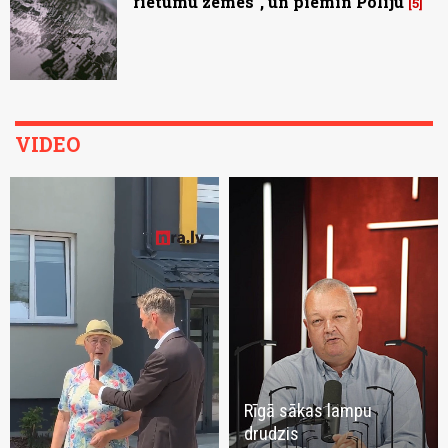
"rietumu zemes", un piemin Poliju
5
VIDEO
Rīgā sākas lampu
drudzis