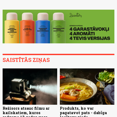
SAISTĪTĀS ZIŅAS
Režisors atsauc filmu ar
Produkts, ko var
kailskatiem, kuros
pagatavot pats - dabīga