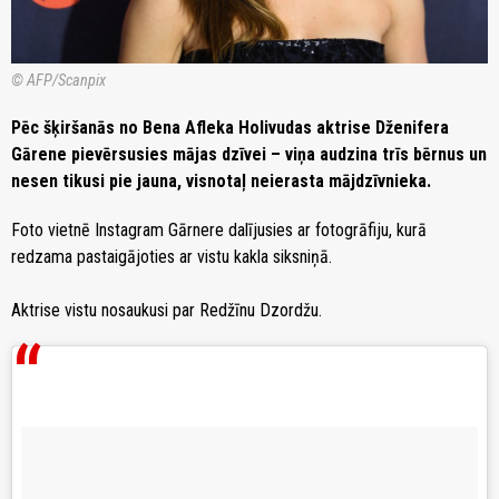
© AFP/Scanpix
Pēc šķiršanās no Bena Afleka Holivudas aktrise Dženifera
Gārene pievērsusies mājas dzīvei – viņa audzina trīs bērnus un
nesen tikusi pie jauna, visnotaļ neierasta mājdzīvnieka.
Foto vietnē Instagram Gārnere dalījusies ar fotogrāfiju, kurā
redzama pastaigājoties ar vistu kakla siksniņā.
Aktrise vistu nosaukusi par Redžīnu Dzordžu.