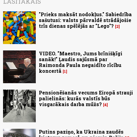
LASĪTĀKAIS
"Prieks maksāt nodokļus." Sabiedrība
sašutusi: valsts pārvaldē strādājošie
trīs dienas spēlējās ar "Lego"?
2
VIDEO. "Maestro, Jums brīnišķīgi
sanāk!" Ļaudis sajūsmā par
Raimonda Paula negaidīto rīcību
koncertā
1
Pensionēšanās vecums Eiropā strauji
palielinās: kurās valstīs būs
visgarākais darba mūžs?
4
Putins paziņo, ka Ukraina zaudēs