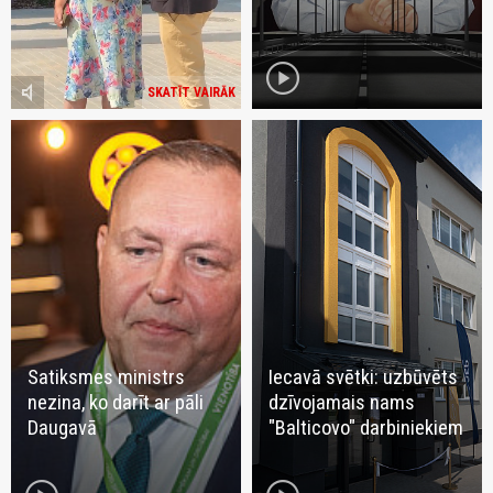
play_circle
volume_mute
SKATĪT VAIRĀK
Satiksmes ministrs
Iecavā svētki: uzbūvēts
nezina, ko darīt ar pāli
dzīvojamais nams
Daugavā
"Balticovo" darbiniekiem