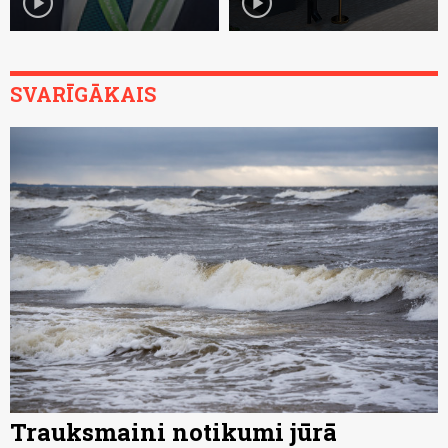
play_circle
play_circle
SVARĪGĀKAIS
Trauksmaini notikumi jūrā