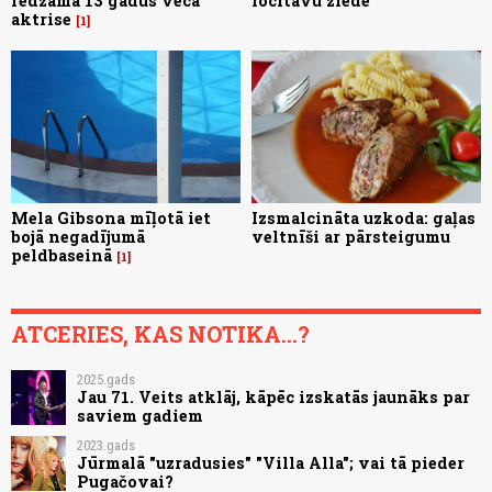
redzama 13 gadus veca
locītavu ziede
aktrise
1
Mela Gibsona mīļotā iet
Izsmalcināta uzkoda: gaļas
bojā negadījumā
veltnīši ar pārsteigumu
peldbaseinā
1
ATCERIES, KAS NOTIKA...?
2025.gads
Jau 71. Veits atklāj, kāpēc izskatās jaunāks par
saviem gadiem
2023.gads
Jūrmalā "uzradusies" "Villa Alla"; vai tā pieder
Pugačovai?