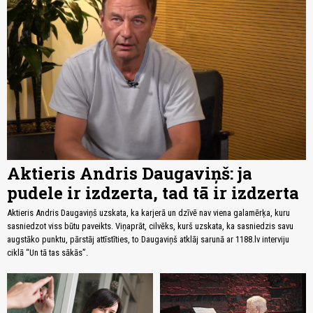
Aktieris Andris Daugaviņš: ja
pudele ir izdzerta, tad tā ir izdzerta
Aktieris Andris Daugaviņš uzskata, ka karjerā un dzīvē nav viena galamērķa, kuru
sasniedzot viss būtu paveikts. Viņaprāt, cilvēks, kurš uzskata, ka sasniedzis savu
augstāko punktu, pārstāj attīstīties, to Daugaviņš atklāj sarunā ar 1188.lv interviju
ciklā “Un tā tas sākās”.