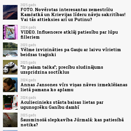
2025.gads
FOTO. Novērotas interesantas zemestrīču
Kamčatkā un Krievijas līderu nāvju sakritības!
Vai tās attieksies arī uz Putinu?
2024.gads
VIDEO. Influencere atklāj patiesību par lūpu
filleriem
2023.gads
Vēlme izvizināties pa Gauju ar laivu vīrietim
beidzas traģiski
2025.gads
"Ir pašam tačka"; precību sludinājums
uzspridzina soctīklus
2024.gads
Annas Jansones vīrs viņas nāves izmeklēšanas
lietā pamana ko aplamu
2024.gads
Aculiecinieks stāsta baisas lietas par
ugunsgrēku Ganību dambī
2025.gads
Šausminošā slepkavība Jūrmalā: kas patiesībā
notika?