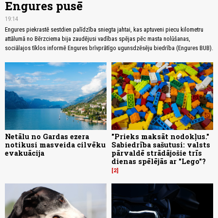
Engures pusē
19:14
Engures piekrastē sestdien palīdzība sniegta jahtai, kas aptuveni piecu kilometru
attālumā no Bērzciema bija zaudējusi vadības spējas pēc masta nolūšanas,
sociālajos tīklos informē Engures brīvprātīgo ugunsdzēsēju biedrība (Engures BUB).
Netālu no Gardas ezera
"Prieks maksāt nodokļus."
notikusi masveida cilvēku
Sabiedrība sašutusi: valsts
evakuācija
pārvaldē strādājošie trīs
dienas spēlējās ar "Lego"?
2