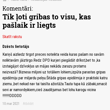
Komentāri:
Tik ļoti gribas to visu, kas
pašlaik ir liegts
Skatīt rakstu
Dzēsts lietotājs
Kariņš aizliedz tirgot preces noteikta veida kuras pašam no savām
noliktavām jāiztirgo.Redz DPD kurjeri piegādāt drīkst,bet to ,ka
izstaigājot dzīvokļus un mājas nekādu zarazu protams
neizvazā?.Biznesa miljoni uz totāliem lohiem,izpūta parastas gripas
epidēmiju par miljardu pelņu.Šitāda gripas epidēmija ir praktiski katru
ziemu ,bet nekad nav tai taisīta ažiotāža.Tauta tupa kā zābaki,smacē
sevi ar namordņikiem,cieš zaudējumus bet lohu karogu vicina
!!!!!!!DDDDD
10.mar 2021
Atbildēt