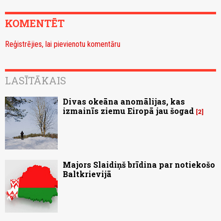
KOMENTĒT
Reģistrējies, lai pievienotu komentāru
LASĪTĀKAIS
Divas okeāna anomālijas, kas
izmainīs ziemu Eiropā jau šogad
2
Majors Slaidiņš brīdina par notiekošo
Baltkrievijā