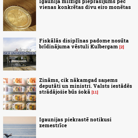
Igaunijā milzīgs pieprasījums pēc
vienas konkrētas divu eiro monētas
Fiskālās disiplīnas padome nosūta
brīdinājuma vēstuli Kulbergam
2
Zināms, cik nākamgad saņems
deputāti un ministri. Valsts iestādēs
strādājošie būs šokā
11
Igaunijas piekrastē notikusi
zemestrīce