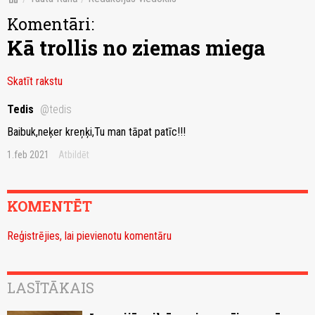
Komentāri:
Kā trollis no ziemas miega
Skatīt rakstu
Tedis
@tedis
Baibuk,neķer kreņķi,Tu man tāpat patīc!!!
1.feb 2021
Atbildēt
KOMENTĒT
Reģistrējies, lai pievienotu komentāru
LASĪTĀKAIS