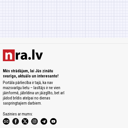
Mēs strādājam, lai Jūs zinātu
svarīgo, aktuālo un interesanto!
Portāla pārliecība ir tajā, ka nav
mazsvarīgu lietu – lasītājs ir ne vien
jāinformē, jābrīdina un jāizglīto, bet arī
jādod brīdis atelpai no dienas
saspringtajiem darbiem.
Sazinies ar mums: