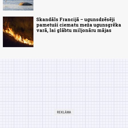
Skandāls Francijā – ugunsdzēsēji
pametuši ciematu meža ugunsgrēka
varā, lai glābtu miljonāru mājas