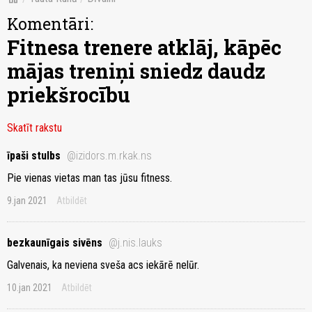
Komentāri:
Fitnesa trenere atklāj, kāpēc
mājas treniņi sniedz daudz
priekšrocību
Skatīt rakstu
īpaši stulbs
@izidors.m.rkak.ns
Pie vienas vietas man tas jūsu fitness.
9.jan 2021
Atbildēt
bezkaunīgais sivēns
@j.nis.lauks
Galvenais, ka neviena sveša acs iekārē nelūr.
10.jan 2021
Atbildēt