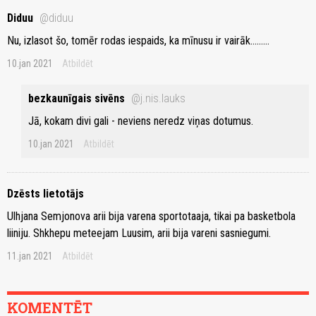
Diduu
@diduu
Nu, izlasot šo, tomēr rodas iespaids, ka mīnusu ir vairāk.........
10.jan 2021
Atbildēt
bezkaunīgais sivēns
@j.nis.lauks
Jā, kokam divi gali - neviens neredz viņas dotumus.
10.jan 2021
Atbildēt
Dzēsts lietotājs
Ulhjana Semjonova arii bija varena sportotaaja, tikai pa basketbola
liiniju. Shkhepu meteejam Luusim, arii bija vareni sasniegumi.
11.jan 2021
Atbildēt
KOMENTĒT