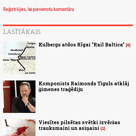
Reģistrējies, lai pievienotu komentāru
LASĪTĀKAIS
Kulbergs atdos Rīgai "Rail Baltica"
8
Komponists Raimonds Tiguls atklāj
ģimenes traģēdiju
Viesītes pilsētas svētki izvēršas
trauksmaini un asiņaini
2