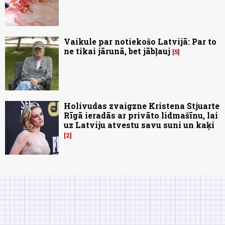
Vaikule par notiekošo Latvijā: Par to
ne tikai jārunā, bet jābļauj
5
Holivudas zvaigzne Kristena Stjuarte
Rīgā ieradās ar privāto lidmašīnu, lai
uz Latviju atvestu savu suni un kaķi
2