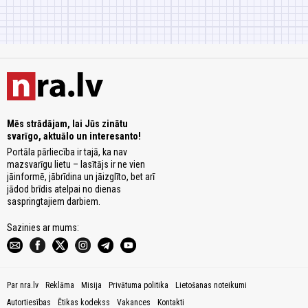
Mēs strādājam, lai Jūs zinātu
svarīgo, aktuālo un interesanto!
Portāla pārliecība ir tajā, ka nav
mazsvarīgu lietu – lasītājs ir ne vien
jāinformē, jābrīdina un jāizglīto, bet arī
jādod brīdis atelpai no dienas
saspringtajiem darbiem.
Sazinies ar mums:
Par nra.lv
Reklāma
Misija
Privātuma politika
Lietošanas noteikumi
Autortiesības
Ētikas kodekss
Vakances
Kontakti