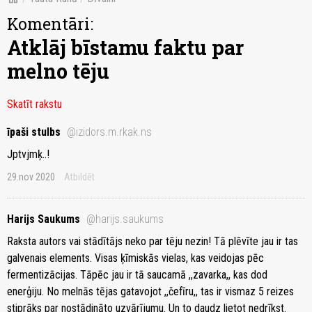
Komentāri:
Atklāj bīstamu faktu par
melno tēju
Skatīt rakstu
īpaši stulbs
@izidors.m.rkak.ns
Jptvjmķ..!
29.nov 2020
Atbildēt
Harijs Saukums
@harijs.saukums
Raksta autors vai stādītājs neko par tēju nezin! Tā plēvīte jau ir tas
galvenais elements. Visas ķīmiskās vielas, kas veidojas pēc
fermentizācijas. Tāpēc jau ir tā saucamā ,,zavarka,, kas dod
enerģiju. No melnās tējas gatavojot ,,čefīru,, tas ir vismaz 5 reizes
stiprāks par nostādināto uzvārījumu. Un to daudz lietot nedrīkst.