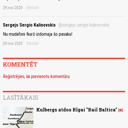
29.nov 2020
Atbildēt
Sergejs Sergio Kalinovskis
@sergejs.sergio.kalinovskis
Nu mudafoni !kurš izdomaja šo pasaku!
29.nov 2020
Atbildēt
KOMENTĒT
Reģistrējies, lai pievienotu komentāru
LASĪTĀKAIS
Kulbergs atdos Rīgai "Rail Baltica"
8