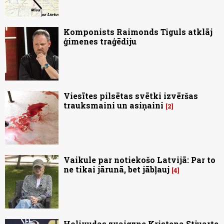
Komponists Raimonds Tiguls atklāj
ģimenes traģēdiju
Viesītes pilsētas svētki izvēršas
trauksmaini un asiņaini
2
Vaikule par notiekošo Latvijā: Par to
ne tikai jārunā, bet jābļauj
4
Holivudas zvaigzne Kristena Stjuarte