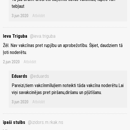
tebļaut
3.jun 2020
Atbildēt
Ieva Triguba
@ieva.triguba
Žēl. Nav vakcīnas pret rupjību un aprobežotību. Šķiet, daudziem tā
ļoti noderētu.
2.jun 2020
Atbildēt
Eduards
@eduards
Pareizi,tiem vakcīnmīluļiem noteikti tāda vakcīna noderētu.Lai
viņi savakcinējas pret piršanu,diršanu un pļūtīšanu.
3.jun 2020
Atbildēt
īpaši stulbs
@izidors.m.rkak.ns