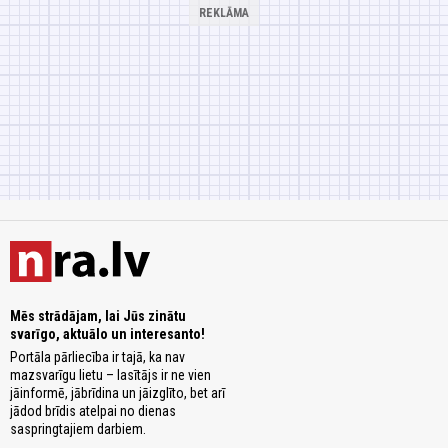
Mēs strādājam, lai Jūs zinātu
svarīgo, aktuālo un interesanto!
Portāla pārliecība ir tajā, ka nav
mazsvarīgu lietu – lasītājs ir ne vien
jāinformē, jābrīdina un jāizglīto, bet arī
jādod brīdis atelpai no dienas
saspringtajiem darbiem.