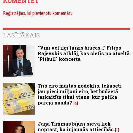
KOMENTĒT
Reģistrējies, lai pievienotu komentāru
LASĪTĀKAIS
“Viņi vēl ilgi laizīs brūces...” Filips
Rajevskis atklāj, kas cietīs no atceltā
"Pitbull" koncerta
Trīs eiro muitas nodoklis. Iekasēti
jau pieci miljoni eiro, bet budžetā
ieskaitīts tikai viens; kur palika
pārējā nauda?
4
Jāņa Timmas bijusī sieva liek
noprast, ka ir jaunās attiecībās
1