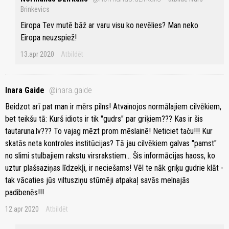
Brinkevics
Eiropa Tev mutē bāž ar varu visu ko nevēlies? Man neko
Eiropa neuzspiež!
13.apr 2020
Atbildēt
Inara Gaide
@inara.gaide
Beidzot arī pat man ir mērs pilns! Atvainojos normālajiem cilvēkiem,
bet teikšu tā: Kurš idiots ir tik "gudrs" par griķiem??? Kas ir šis
tautaruna.lv??? To vajag mēzt prom mēslainē! Neticiet taču!!! Kur
skatās neta kontroles institūcijas? Tā jau cilvēkiem galvas "pamst"
no slimi stulbajiem rakstu virsrakstiem... Šis informācijas haoss, ko
uztur plašsaziņas līdzekļi, ir neciešams! Vēl te nāk griķu gudrie klāt -
tak vācaties jūs viltusziņu stūmēji atpakaļ savās melnajās
padibenēs!!!
12.apr 2020
Atbildēt