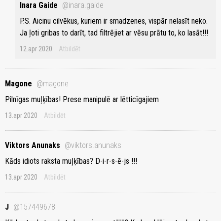
Inara Gaide
@inara.gaide
P.S. Aicinu cilvēkus, kuriem ir smadzenes, vispār nelasīt neko.
Ja ļoti gribas to darīt, tad filtrējiet ar vēsu prātu to, ko lasāt!!!
12.apr 2020
Atbildēt
Magone
@magone
Pilnīgas muļķības! Prese manipulē ar lētticīgajiem
13.apr 2020
Atbildēt
Viktors Anunaks
@viktors.anunaks
Kāds idiots raksta muļķības? D-i-r-s-ē-js !!!
13.apr 2020
Atbildēt
J
@157449678