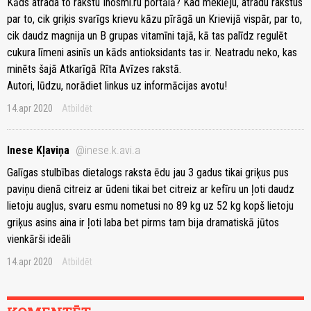
Kāds atrada to rakstu Inosmi.ru portālā? Kad meklēju, atradu rakstus
par to, cik griķis svarīgs krievu kāzu pīrāgā un Krievijā vispār, par to,
cik daudz magnija un B grupas vitamīni tajā, kā tas palīdz regulēt
cukura līmeni asinīs un kāds antioksidants tas ir. Neatradu neko, kas
minēts šajā Atkarīgā Rīta Avīzes rakstā.
Autori, lūdzu, norādiet linkus uz informācijas avotu!
14.apr 2020
Atbildēt
Inese Kļaviņa
@inese.k.avi.a
Galīgas stulbības dietalogs raksta ēdu jau 3 gadus tikai griķus pus
paviņu dienā citreiz ar ūdeni tikai bet citreiz ar kefīru un ļoti daudz
lietoju augļus, svaru esmu nometusi no 89 kg uz 52 kg kopš lietoju
griķus asins aina ir ļoti laba bet pirms tam bija dramatiskā jūtos
vienkārši ideāli
14.apr 2020
Atbildēt