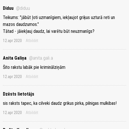
Diduu
@diduu
Teikums: "jābūt ļoti uzmanīgiem, iekļaujot griķus uzturā reti un
mazos daudzumos."
Tātad - jāiekļauj daudz, lai varētu būt neuzmanīgs?
12.apr 2020
Atbildēt
Anita Galiņa
@anita.gali.a
Šito rakstu labāk pie kriminālziņām
12.apr 2020
Atbildēt
Dzēsts lietotājs
sis raksts tapec, ka cilveki daudz grikus pirka, pilnigas mulkibas!
12.apr 2020
Atbildēt