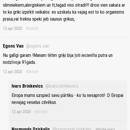
slimniekiem,alergiskiem un tt,tagad viss otradi!!! drosi vien sakara ar
to ka griki izpirkti veikalos. es uzskatu ka vajag est to ko organisms
prasa,vai treknu speki jeb sausus grikus,
12.apr 2020
Atbildēt
Egons Van
@egons.van
Nu galīgi garam !Manam tētim griķi bija ļoti iecienīta putra un
nodzīvoja 91gadu .
12.apr 2020
Atbildēt
Ivars Brinkevics
@ivars.brinkevics
Eiropa mums uzspiež savu pārtiku - ko tu nesaproti! :D Eiropai
nevajag veselus cilvēkus.
12.apr 2020
Atbildēt
Normunds Dzirkalis
@normunds.dzirkalis
atbilde Ivars