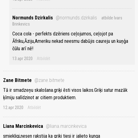
Normunds Dzirkalis
@normunds.dzirkalis
atbilde Ivars
Brinkevics
Coca cola - perfekts dzēriens ceļojumos, ceļojot pa
Āfriku,Āziju,Ameriku nekad neesmu dabūjis caureju un kuņģa
čūlu arī nē!
13.apr 2020
Atbildēt
Zane Bitmete
@zane.bitmete
Tā ir smadzeņu skalošana.griķi ēsti visos laikos.Griķi satur mazāk
ķīmiju salīdzinot ar citiem produktiem.
12.apr 2020
Atbildēt
Liana Marcinkevica
@liana.marcinkevica
smiekligi,nesen rakstija ka griki tiesi ir jalieto kunga