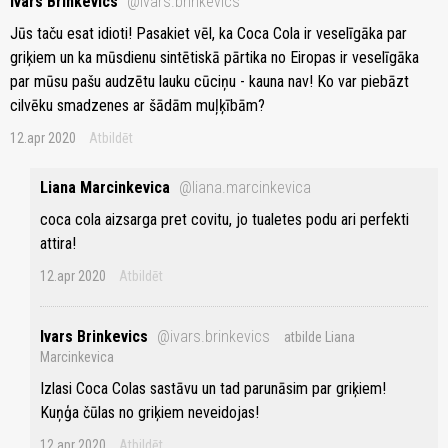
Ivars Brinkevics
@ivars.brinkevics
Jūs taču esat idioti! Pasakiet vēl, ka Coca Cola ir veselīgāka par
griķiem un ka mūsdienu sintētiskā pārtika no Eiropas ir veselīgāka
par mūsu pašu audzētu lauku cūciņu - kauna nav! Ko var piebāzt
cilvēku smadzenes ar šādām muļķībām?
12.apr 2020
Atbildēt
Liana Marcinkevica
@liana.marcinkevica
coca cola aizsarga pret covitu, jo tualetes podu ari perfekti
attira!
12.apr 2020
Atbildēt
Ivars Brinkevics
@ivars.brinkevics
atbilde Liana
Marcinkevica
Izlasi Coca Colas sastāvu un tad parunāsim par griķiem!
Kuņģa čūlas no griķiem neveidojas!
12.apr 2020
Atbildēt