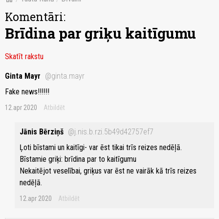
Komentāri:
Brīdina par griķu kaitīgumu
Skatīt rakstu
Ginta Mayr
@ginta.mayr
Fake news!!!!!!
12.apr 2020
Atbildēt
Jānis Bērziņš
@j.nis.b.rzi.5b49d42757ef7
Ļoti bīstami un kaitīgi- var ēst tikai trīs reizes nedēļā.
Bīstamie griķi: brīdina par to kaitīgumu
Nekaitējot veselībai, griķus var ēst ne vairāk kā trīs reizes
nedēļā.
12.apr 2020
Atbildēt