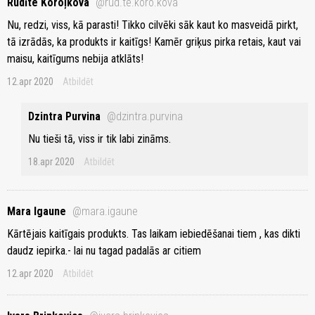
Rudīte Koroļkova
@rud.te.koro.kova
Nu, redzi, viss, kā parasti! Tikko cilvēki sāk kaut ko masveidā pirkt,
tā izrādās, ka produkts ir kaitīgs! Kamēr griķus pirka retais, kaut vai
maisu, kaitīgums nebija atklāts!
12.apr 2020
Atbildēt
Dzintra Purvina
@dzintra.purvina
Nu tieši tā, viss ir tik labi zināms.
18.apr 2020
Atbildēt
Mara Igaune
@mara.igaune
Kārtējais kaitīgais produkts. Tas laikam iebiedēšanai tiem , kas dikti
daudz iepirka.- lai nu tagad padalās ar citiem
12.apr 2020
Atbildēt