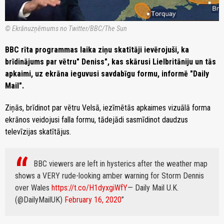
© Ekrānuzņēmums no Twitter/BBC/The Sun
BBC rīta programmas laika ziņu skatītāji ievērojuši, ka
brīdinājums par vētru" Deniss", kas skārusi Lielbritāniju un tās
apkaimi, uz ekrāna ieguvusi savdabīgu formu, informē "Daily
Mail".
Ziņās, brīdinot par vētru Velsā, iezīmētās apkaimes vizuālā forma
ekrānos veidojusi falla formu, tādejādi sasmīdinot daudzus
televīzijas skatītājus.
BBC viewers are left in hysterics after the weather map
shows a VERY rude-looking amber warning for Storm Dennis
over Wales
https://t.co/H1dyxgiWfY
— Daily Mail U.K.
(@DailyMailUK)
February 16, 2020