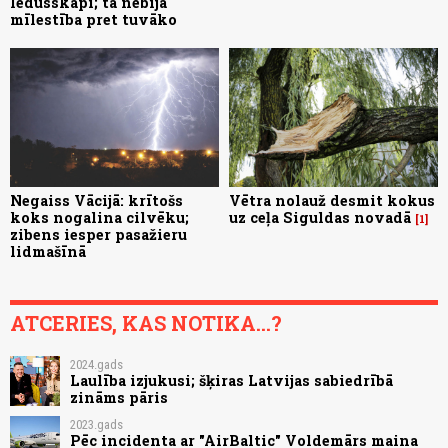
ledusskapī; tā nebija
mīlestība pret tuvāko
Negaiss Vācijā: krītošs
Vētra nolauž desmit kokus
koks nogalina cilvēku;
uz ceļa Siguldas novadā
1
zibens iesper pasažieru
lidmašīnā
ATCERIES, KAS NOTIKA...?
2024.gads
Laulība izjukusi; šķiras Latvijas sabiedrībā
zināms pāris
2023.gads
Pēc incidenta ar "AirBaltic" Voldemārs maina