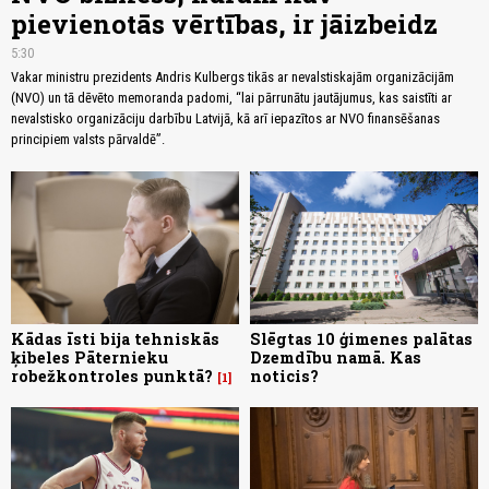
pievienotās vērtības, ir jāizbeidz
5:30
Vakar ministru prezidents Andris Kulbergs tikās ar nevalstiskajām organizācijām
(NVO) un tā dēvēto memoranda padomi, “lai pārrunātu jautājumus, kas saistīti ar
nevalstisko organizāciju darbību Latvijā, kā arī iepazītos ar NVO finansēšanas
principiem valsts pārvaldē”.
Kādas īsti bija tehniskās
Slēgtas 10 ģimenes palātas
ķibeles Pāternieku
Dzemdību namā. Kas
robežkontroles punktā?
noticis?
1