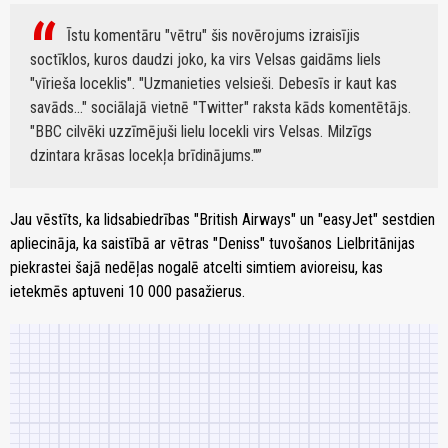
Īstu komentāru "vētru" šis novērojums izraisījis
soctīklos, kuros daudzi joko, ka virs Velsas gaidāms liels
"vīrieša loceklis". "Uzmanieties velsieši. Debesīs ir kaut kas
savāds..." sociālajā vietnē "Twitter" raksta kāds komentētājs.
"BBC cilvēki uzzīmējuši lielu locekli virs Velsas. Milzīgs
dzintara krāsas locekļa brīdinājums."
Jau vēstīts, ka lidsabiedrības "British Airways" un "easyJet" sestdien
apliecināja, ka saistībā ar vētras "Deniss" tuvošanos Lielbritānijas
piekrastei šajā nedēļas nogalē atcelti simtiem avioreisu, kas
ietekmēs aptuveni 10 000 pasažierus.