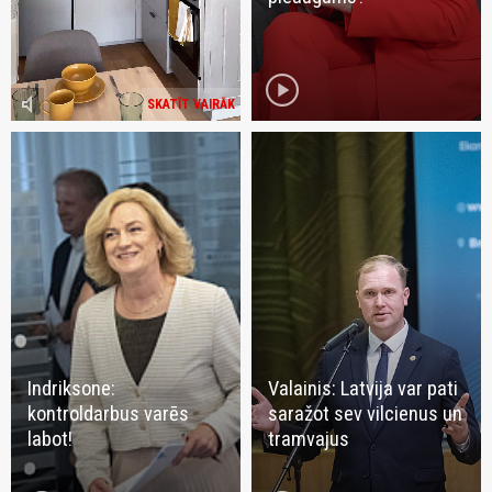
play_circle
volume_mute
SKATĪT VAIRĀK
Indriksone:
Valainis: Latvija var pati
kontroldarbus varēs
saražot sev vilcienus un
labot!
tramvajus