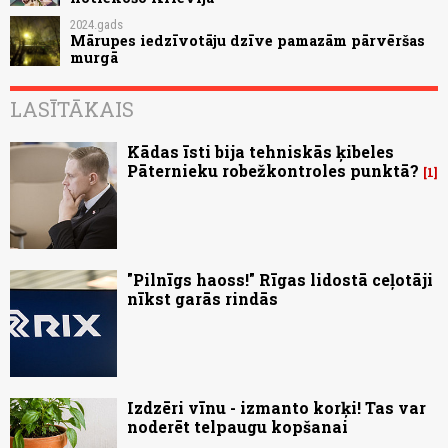
2024.gads
Mārupes iedzīvotāju dzīve pamazām pārvēršas
murgā
LASĪTĀKAIS
Kādas īsti bija tehniskās ķibeles
Pāternieku robežkontroles punktā?
1
"Pilnīgs haoss!" Rīgas lidostā ceļotāji
nīkst garās rindās
Izdzēri vīnu - izmanto korķi! Tas var
noderēt telpaugu kopšanai