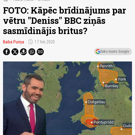
FOTO: Kāpēc brīdinājums par
vētru "Deniss" BBC ziņās
sasmīdinājis britus?
schedule
Baiba Puriņa
17.feb 2020
Seko mums Google