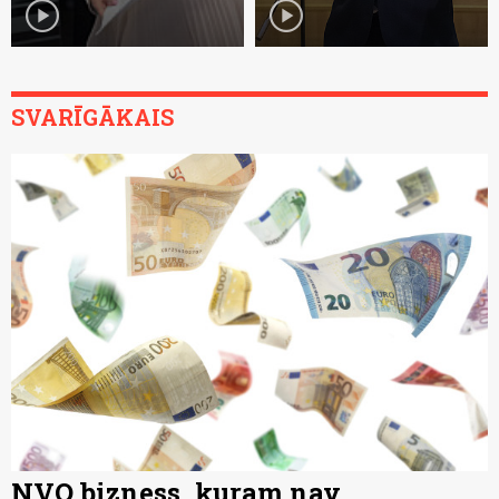
play_circle
play_circle
SVARĪGĀKAIS
NVO bizness, kuram nav