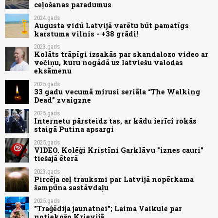
ceļošanas paradumus
2024.gads
Augusta vidū Latvijā varētu būt pamatīgs
karstuma vilnis - +38 grādi!
2023.gads
Kolāts trāpīgi izsakās par skandalozo video ar
večiņu, kuru nogādā uz latviešu valodas
eksāmenu
2025.gads
33 gadu vecumā mirusi seriāla “The Walking
Dead” zvaigzne
2025.gads
Internetu pārsteidz tas, ar kādu ierīci rokās
staigā Putina apsargi
2025.gads
VIDEO. Kolēģi Kristīni Garklāvu "iznes cauri"
tiešajā ēterā
2023.gads
Pircēja ceļ trauksmi par Latvijā nopērkama
šampūna sastāvdaļu
2025.gads
"Traģēdija jaunatnei"; Laima Vaikule par
notiekošo Krievijā