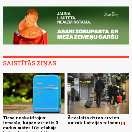
SAISTĪTĀS ZIŅAS
Tiesa noskaidrojusi
Ārvalstīs dzīvo arvien
iemeslu, kāpēc vīrietis 3
vairāk Latvijas pilsoņu
1
gadus mātes līķi glabāja