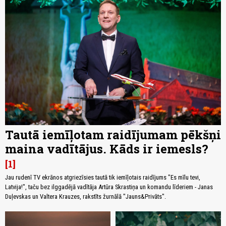
Tautā iemīļotam raidījumam pēkšņi
maina vadītājus. Kāds ir iemesls?
1
Jau rudenī TV ekrānos atgriezīsies tautā tik iemīļotais raidījums "Es mīlu tevi,
Latvija!", taču bez ilggadējā vadītāja Artūra Skrastiņa un komandu līderiem - Janas
Duļevskas un Valtera Krauzes, rakstīts žurnālā "Jauns&Privāts".