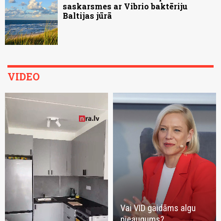
saskarsmes ar Vibrio baktēriju
Baltijas jūrā
VIDEO
Vai VID gaidāms algu
pieaugums?