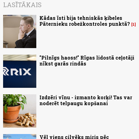
LASĪTĀKAIS
Kādas īsti bija tehniskās ķibeles
Pāternieku robežkontroles punktā?
1
"Pilnīgs haoss!" Rīgas lidostā ceļotāji
nīkst garās rindās
Izdzēri vīnu - izmanto korķi! Tas var
noderēt telpaugu kopšanai
Vēl viens cilvēks miris pēc