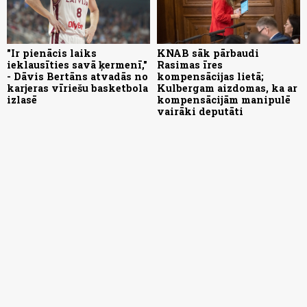
"Ir pienācis laiks
KNAB sāk pārbaudi
ieklausīties savā ķermenī,"
Rasimas īres
- Dāvis Bertāns atvadās no
kompensācijas lietā;
karjeras vīriešu basketbola
Kulbergam aizdomas, ka ar
izlasē
kompensācijām manipulē
vairāki deputāti