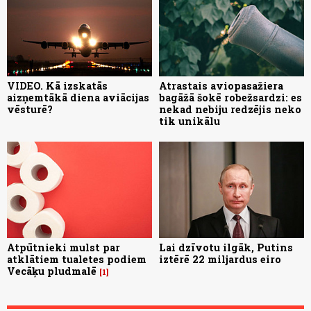
VIDEO. Kā izskatās
Atrastais aviopasažiera
aizņemtākā diena aviācijas
bagāžā šokē robežsardzi: es
vēsturē?
nekad nebiju redzējis neko
tik unikālu
Atpūtnieki mulst par
Lai dzīvotu ilgāk, Putins
atklātiem tualetes podiem
iztērē 22 miljardus eiro
Vecāķu pludmalē
1