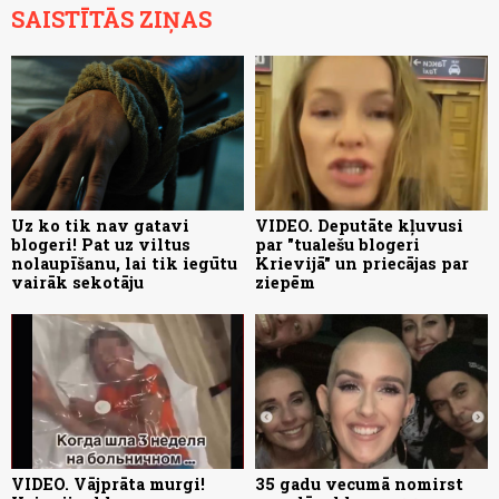
SAISTĪTĀS ZIŅAS
Uz ko tik nav gatavi
VIDEO. Deputāte kļuvusi
blogeri! Pat uz viltus
par "tualešu blogeri
nolaupīšanu, lai tik iegūtu
Krievijā" un priecājas par
vairāk sekotāju
ziepēm
VIDEO. Vājprāta murgi!
35 gadu vecumā nomirst