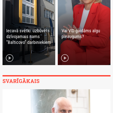
Iecavā svētki: uzbūvēts
Vai VID gaidāms algu
dzīvojamais nams
pieaugums?
"Balticovo" darbiniekiem
play_circle
play_circle
SVARĪGĀKAIS