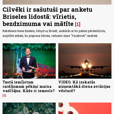
Cilvēki ir sašutuši par anketu
Briseles lidostā: vīrietis,
bezdzimuma vai mātīte
1
Rakstniece Inese Ķestere, lidojot uz Briseli, saskārās ar ko patiesi pārsteidzošu,
aizpildot anketu, ko pieprasa lidosta, redzams viņas "Facebook" ierakstā.
Tautā iemīļotam
VIDEO. Kā izskatās
raidījumam pēkšņi maina
aizņemtākā diena aviācijas
vadītājus. Kāds ir iemesls?
vēsturē?
1