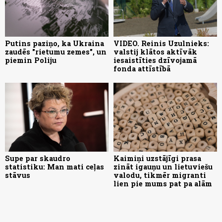
Putins paziņo, ka Ukraina
VIDEO. Reinis Uzulnieks:
zaudēs "rietumu zemes", un
valstij klātos aktīvāk
piemin Poliju
iesaistīties dzīvojamā
fonda attīstībā
Supe par skaudro
Kaimiņi uzstājīgi prasa
statistiku: Man mati ceļas
zināt igauņu un lietuviešu
stāvus
valodu, tikmēr migranti
lien pie mums pat pa alām