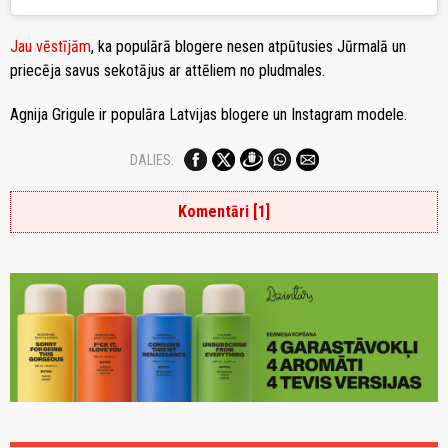
Jau vēstījām
, ka populārā blogere nesen atpūtusies Jūrmalā un
priecēja savus sekotājus ar attēliem no pludmales.
Agnija Grigule ir populāra Latvijas blogere un Instagram modele.
DALIES:
Komentāri [1]