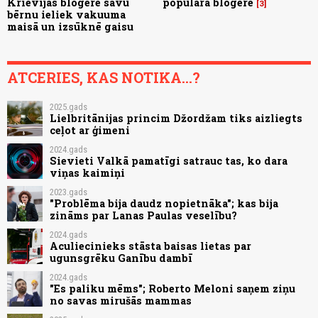
Krievijas blogere savu
populāra blogere
3
bērnu ieliek vakuuma
maisā un izsūknē gaisu
ATCERIES, KAS NOTIKA...?
2025.gads
Lielbritānijas princim Džordžam tiks aizliegts
ceļot ar ģimeni
2024.gads
Sievieti Valkā pamatīgi satrauc tas, ko dara
viņas kaimiņi
2023.gads
"Problēma bija daudz nopietnāka"; kas bija
zināms par Lanas Paulas veselību?
2024.gads
Aculiecinieks stāsta baisas lietas par
ugunsgrēku Ganību dambī
2024.gads
"Es paliku mēms"; Roberto Meloni saņem ziņu
no savas mirušās mammas