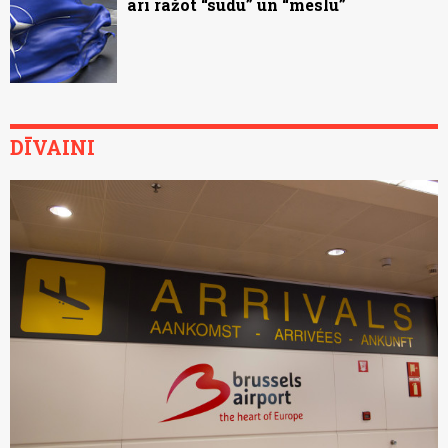
arī ražot “sūdu” un “mēslu”
DĪVAINI