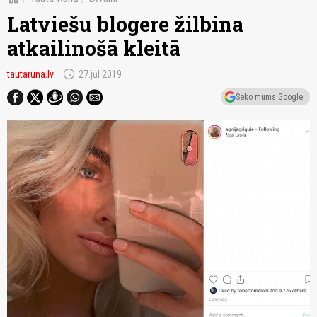
Latviešu blogere žilbina
atkailinošā kleitā
schedule
tautaruna.lv
27.jūl 2019
Seko mums Google