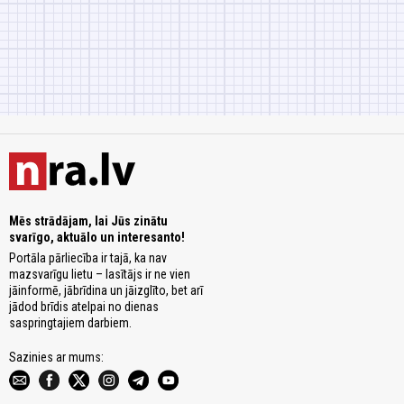
Mēs strādājam, lai Jūs zinātu
svarīgo, aktuālo un interesanto!
Portāla pārliecība ir tajā, ka nav
mazsvarīgu lietu – lasītājs ir ne vien
jāinformē, jābrīdina un jāizglīto, bet arī
jādod brīdis atelpai no dienas
saspringtajiem darbiem.
Sazinies ar mums: