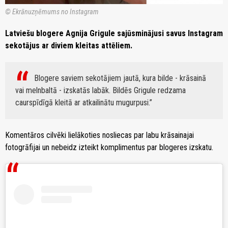
© Ekrānuzņēmums no Instagram
Latviešu blogere Agnija Grigule sajūsminājusi savus Instagram
sekotājus ar diviem kleitas attēliem.
Blogere saviem sekotājiem jautā, kura bilde - krāsainā
vai melnbaltā - izskatās labāk. Bildēs Grigule redzama
caurspīdīgā kleitā ar atkailinātu mugurpusi.
Komentāros cilvēki lielākoties nosliecas par labu krāsainajai
fotogrāfijai un nebeidz izteikt komplimentus par blogeres izskatu.