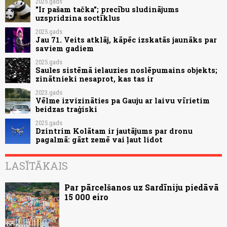
2025.gads
"Ir pašam tačka"; precību sludinājums
uzspridzina soctīklus
2025.gads
Jau 71. Veits atklāj, kāpēc izskatās jaunāks par
saviem gadiem
2025.gads
Saules sistēmā ielauzies noslēpumains objekts;
zinātnieki nesaprot, kas tas ir
2023.gads
Vēlme izvizināties pa Gauju ar laivu vīrietim
beidzas traģiski
2025.gads
Dzintrim Kolātam ir jautājums par dronu
pagalmā: gāzt zemē vai ļaut lidot
LASĪTĀKAIS
Par pārcelšanos uz Sardīniju piedāvā
15 000 eiro