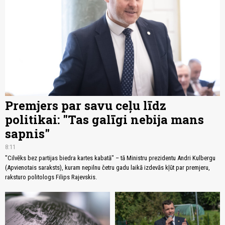
Premjers par savu ceļu līdz
politikai: "Tas galīgi nebija mans
sapnis"
8:11
"Cilvēks bez partijas biedra kartes kabatā" – tā Ministru prezidentu Andri Kulbergu
(Apvienotais saraksts), kuram nepilnu četru gadu laikā izdevās kļūt par premjeru,
raksturo politologs Filips Rajevskis.