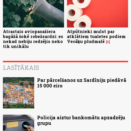
Atrastais aviopasažiera
Atpūtnieki mulst par
bagāžā šokē robežsardzi: es
atklātiem tualetes podiem
nekad nebiju redzējis neko
Vecāķu pludmalē
1
tik unikālu
LASĪTĀKAIS
Par pārcelšanos uz Sardīniju piedāvā
15 000 eiro
Policija aiztur bankomātu apzadzēju
grupu