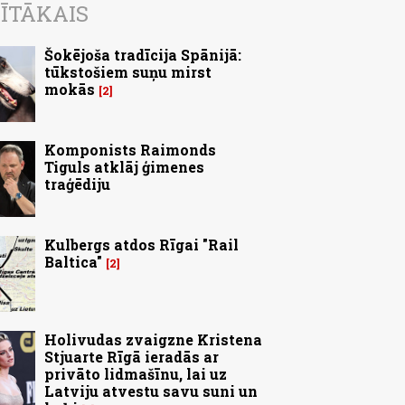
ĪTĀKAIS
Šokējoša tradīcija Spānijā:
tūkstošiem suņu mirst
mokās
2
Komponists Raimonds
Tiguls atklāj ģimenes
traģēdiju
Kulbergs atdos Rīgai "Rail
Baltica"
2
Holivudas zvaigzne Kristena
Stjuarte Rīgā ieradās ar
privāto lidmašīnu, lai uz
Latviju atvestu savu suni un