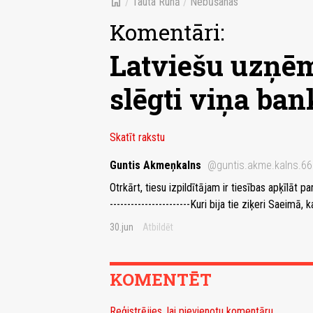
home
/
Tauta Runā
/
Nebūšanas
Komentāri:
Latviešu uzņēm
slēgti viņa ban
Skatīt rakstu
Guntis Akmeņkalns
@guntis.akme.kalns.6
Otrkārt, tiesu izpildītājam ir tiesības apķīlāt 
-----------------------Kuri bija tie ziķeri Saei
30.jun
Atbildēt
KOMENTĒT
Reģistrējies, lai pievienotu komentāru