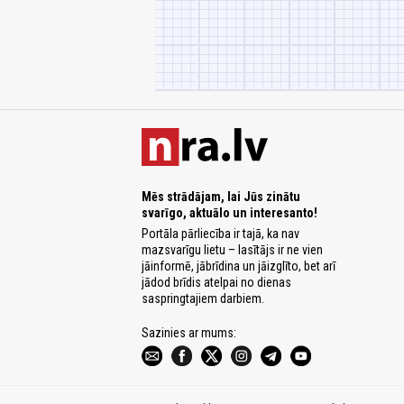
Mēs strādājam, lai Jūs zinātu
svarīgo, aktuālo un interesanto!
Portāla pārliecība ir tajā, ka nav
mazsvarīgu lietu – lasītājs ir ne vien
jāinformē, jābrīdina un jāizglīto, bet arī
jādod brīdis atelpai no dienas
saspringtajiem darbiem.
Sazinies ar mums: