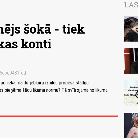
LAS
ējs šokā - tiek
kas konti
65ebe9481fed
parādnieka mantu jebkurā izpildu procesa stadijā
mā, kas pieņēma šādu likuma normu? Tā svītrojama no likuma.