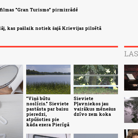
filmas "Gran Turismo" pirmizrādē
āj, kas pašlaik notiek šajā Krievijas pilsētā
LAS
"Viņš būtu
Sieviete
noslīcis." Sieviete
Pļavniekos jau
pastāsta par baisu
vairākus mēnešus
pieredzi,
dzīvo zem koka
atpūšoties pie
kāda ezera Pierīgā