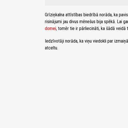
Grīziņkalna attīstības biedrībā norāda, ka pa
risinājumi jau divus mēnešus bija spēkā. Lai ga
domei
, tomēr tie ir pārliecināti, ka šādā veidā 
Iedzīvotāji norāda, ka viņu viedokli par izmaiņā
atceltu.