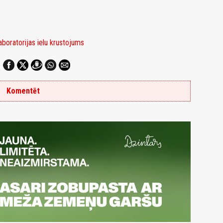
boratorijas ielu krustojums
Komentēt