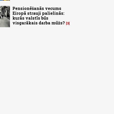
Pensionēšanās vecums
Eiropā strauji palielinās:
kurās valstīs būs
visgarākais darba mūžs?
3