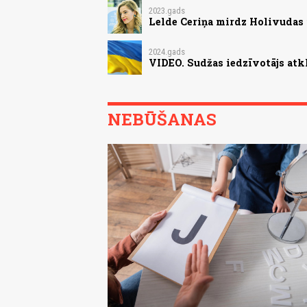
2023.gads
Lelde Ceriņa mirdz Holivudas 
2024.gads
VIDEO. Sudžas iedzīvotājs atkl
NEBŪŠANAS