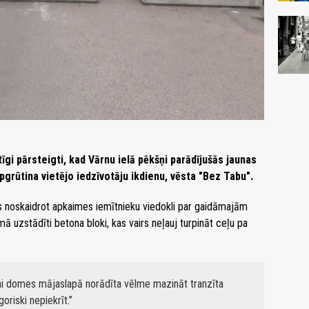
īgi pārsteigti, kad Vārnu ielā pēkšņi parādījušās jaunas
pgrūtina vietējo iedzīvotāju ikdienu, vēsta "Bez Tabu".
es noskaidrot apkaimes iemītnieku viedokli par gaidāmajām
ā uzstādīti betona bloki, kas vairs neļauj turpināt ceļu pa
i domes mājaslapā norādīta vēlme mazināt tranzīta
oriski nepiekrīt.