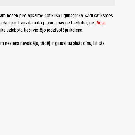
visam nesen pēc apkaimē notikušā ugunsgrēka, šādi satiksmes
n dati par tranzīta auto plūsmu nav ne biedrībai, ne
Rīgas
tiks uzlabota tieši vietējo iedzīvotāju ikdiena.
m neviens nevaicāja, tādēļ ir gatavi turpināt cīņu, lai tās