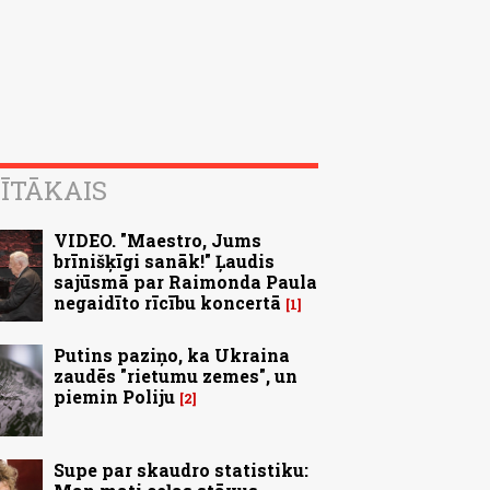
ĪTĀKAIS
VIDEO. "Maestro, Jums
brīnišķīgi sanāk!" Ļaudis
sajūsmā par Raimonda Paula
negaidīto rīcību koncertā
1
Putins paziņo, ka Ukraina
zaudēs "rietumu zemes", un
piemin Poliju
2
Supe par skaudro statistiku: