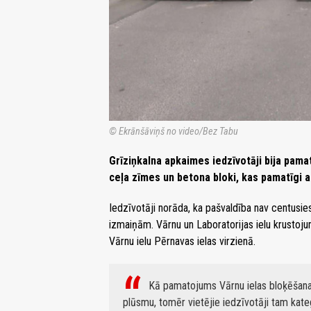
© Ekrānšāviņš no video/Bez Tabu
Grīziņkalna apkaimes iedzīvotāji bija pamat
ceļa zīmes un betona bloki, kas pamatīgi a
Iedzīvotāji norāda, ka pašvaldība nav centusi
izmaiņām. Vārnu un Laboratorijas ielu krustojum
Vārnu ielu Pērnavas ielas virzienā.
Kā pamatojums Vārnu ielas bloķēšana
plūsmu, tomēr vietējie iedzīvotāji tam kateg