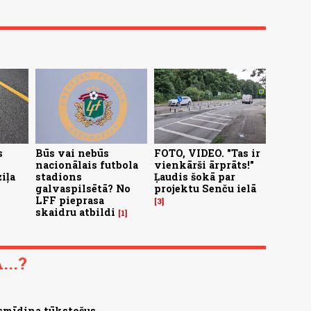
s
Būs vai nebūs
FOTO, VIDEO. "Tas ir
nacionālais futbola
vienkārši ārprāts!"
iļa
stadions
Ļaudis šokā par
galvaspilsētā? No
projektu Senču ielā
LFF pieprasa
3
skaidru atbildi
1
..?
asmīdina tūkstošus