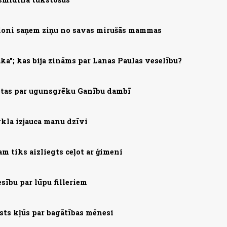
loni saņem ziņu no savas mirušās mammas
ka"; kas bija zināms par Lanas Paulas veselību?
ietas par ugunsgrēku Ganību dambī
rkla izjauca manu dzīvi
m tiks aizliegts ceļot ar ģimeni
esību par lūpu filleriem
ts kļūs par bagātības mēnesi