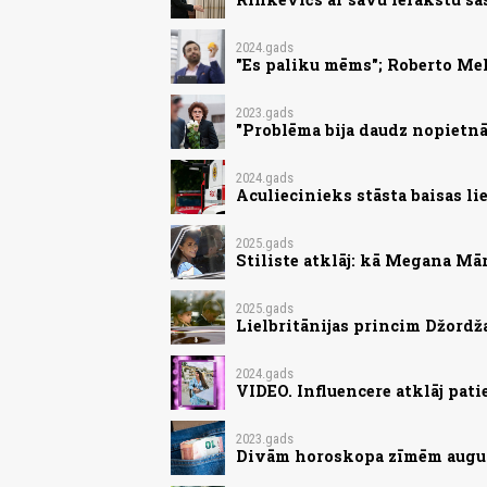
2024.gads
"Es paliku mēms"; Roberto Me
2023.gads
"Problēma bija daudz nopietnā
2024.gads
Aculiecinieks stāsta baisas l
2025.gads
Stiliste atklāj: kā Megana Mā
2025.gads
Lielbritānijas princim Džordža
2024.gads
VIDEO. Influencere atklāj pati
2023.gads
Divām horoskopa zīmēm augus