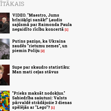
ĪTĀKAIS
VIDEO. "Maestro, Jums
brīnišķīgi sanāk!" Ļaudis
sajūsmā par Raimonda Paula
negaidīto rīcību koncertā
1
Putins paziņo, ka Ukraina
zaudēs "rietumu zemes", un
piemin Poliju
2
Supe par skaudro statistiku:
Man mati ceļas stāvus
"Prieks maksāt nodokļus."
Sabiedrība sašutusi: Valsts
pārvaldē strādājošie 3 dienas
spēlējās ar "Lego"?
1