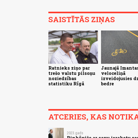
SAISTĪTĀS ZIŅAS
Ratnieks ziņo par
Jaunajā Imanta
trešo valstu pilsoņu
veloceliņā
noziedzības
izveidojusies dz
statistiku Rīgā
bedre
ATCERIES, KAS NOTIKA.
2023.gads
Rinkēvičs ar savu ierakstu s