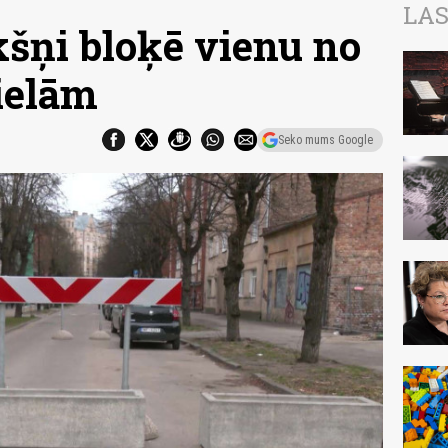
LAS
šņi bloķē vienu no
 ielām
Seko mums Google