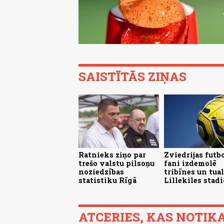
SAISTĪTĀS ZIŅAS
Ratnieks ziņo par
Zviedrijas futb
trešo valstu pilsoņu
fani izdemolē
noziedzības
tribīnes un tua
statistiku Rīgā
Lillekiles stad
ATCERIES, KAS NOTIKA.