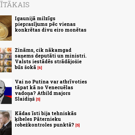
ĪTĀKAIS
Igaunijā milzīgs
pieprasījums pēc vienas
konkrētas divu eiro monētas
Zināms, cik nākamgad
saņems deputāti un ministri.
Valsts iestādēs strādājošie
būs šokā
6
Vai no Putina var atbrīvoties
tāpat kā no Venecuēlas
vadoņa? Atbild majors
Slaidiņš
5
Kādas īsti bija tehniskās
ķibeles Pāternieku
robežkontroles punktā?
5