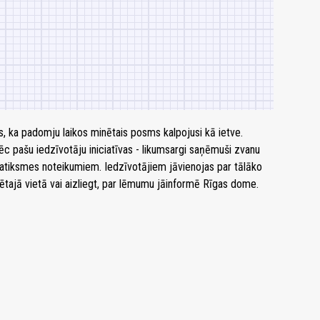
, ka padomju laikos minētais posms kalpojusi kā ietve.
ēc pašu iedzīvotāju iniciatīvas - likumsargi saņēmuši zvanu
satiksmes noteikumiem. Iedzīvotājiem jāvienojas par tālāko
ētajā vietā vai aizliegt, par lēmumu jāinformē Rīgas dome.