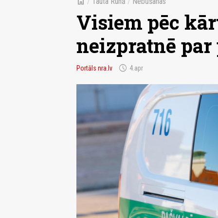
home
/
Tauta Runā
/
Nebūšanas
Visiem pēc kārt
neizpratnē par 
schedule
Portāls nra.lv
4.apr