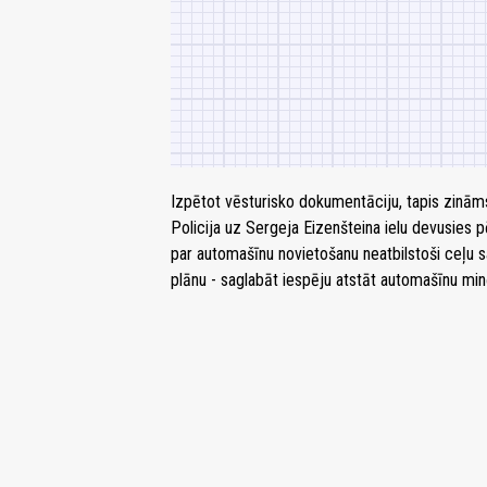
Izpētot vēsturisko dokumentāciju, tapis zināms
Policija uz Sergeja Eizenšteina ielu devusies p
par automašīnu novietošanu neatbilstoši ceļu 
plānu - saglabāt iespēju atstāt automašīnu min