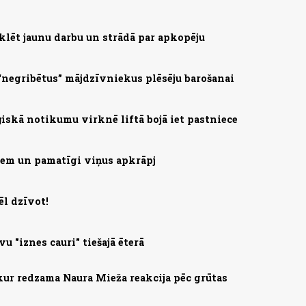
klēt jaunu darbu un strādā par apkopēju
 “negribētus” mājdzīvniekus plēsēju barošanai
ģiskā notikumu virknē liftā bojā iet pastniece
šiem un pamatīgi viņus apkrāpj
ēl dzīvot!
u "iznes cauri" tiešajā ēterā
kur redzama Naura Mieža reakcija pēc grūtas