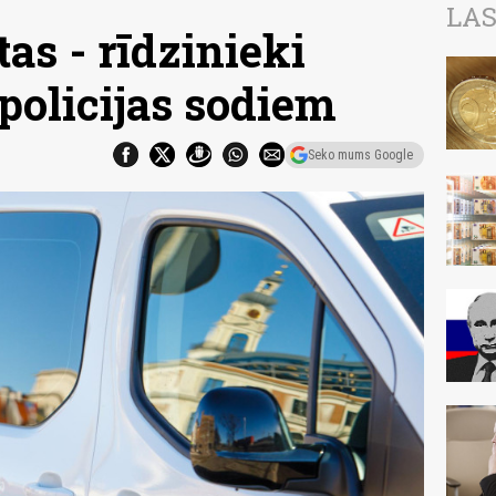
LAS
as - rīdzinieki
policijas sodiem
Seko mums Google