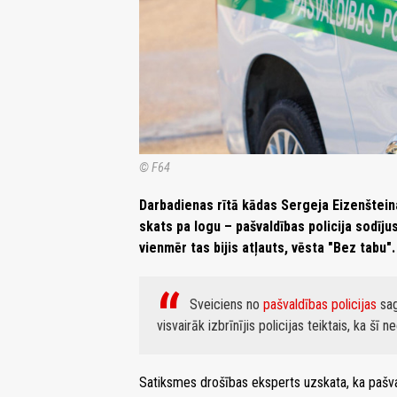
© F64
Darbadienas rītā kādas Sergeja Eizenštein
skats pa logu – pašvaldības policija sodīju
vienmēr tas bijis atļauts, vēsta "Bez tabu".
Sveiciens no
pašvaldības policijas
sag
visvairāk izbrīnījis policijas teiktais, ka šī 
Satiksmes drošības eksperts uzskata, ka pašval