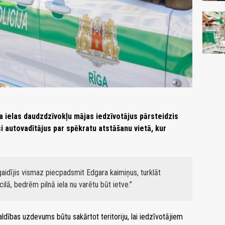
a ielas daudzdzīvokļu mājas iedzīvotājus pārsteidzis
si autovadītājus par spēkratu atstāšanu vietā, kur
aidījis vismaz piecpadsmit Edgara kaimiņus, turklāt
necilā, bedrēm pilnā iela nu varētu būt ietve.
dības uzdevums būtu sakārtot teritoriju, lai iedzīvotājiem