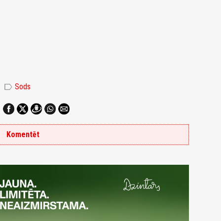
label
Sods
Komentēt