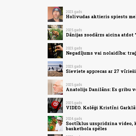
2023.gads
Holivudas aktieris spiests me
2025.gads
Dānijas zoodārzs aicina atdot
2023.gads
Negadījums vai nolaidība: tra
2023.gads
Sieviete apprecas ar 27 vīrie
2025.gads
Anatolijs Danilāns: Es gribu v
2025.gads
VIDEO. Kolēģi Kristīni Garklāv
2024.gads
Soctīklus uzspridzina video, 
basketbola spēles