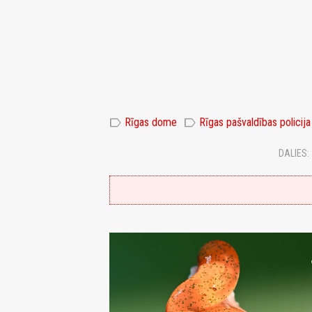
label
label
Rīgas dome
Rīgas pašvaldības policija
DALIES: