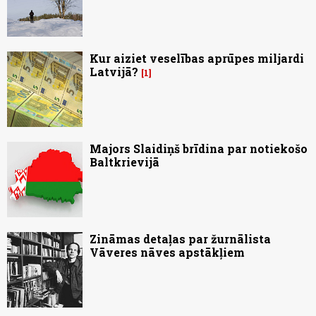
Kur aiziet veselības aprūpes miljardi
Latvijā?
1
Majors Slaidiņš brīdina par notiekošo
Baltkrievijā
Zināmas detaļas par žurnālista
Vāveres nāves apstākļiem