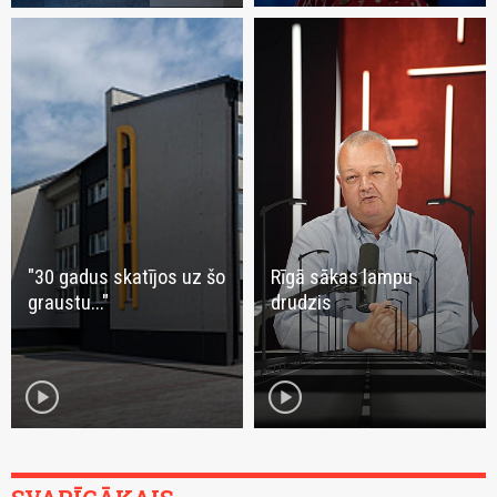
"30 gadus skatījos uz šo
Rīgā sākas lampu
graustu..."
drudzis
play_circle
play_circle