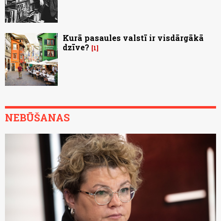
Kurā pasaules valstī ir visdārgākā
dzīve?
1
NEBŪŠANAS