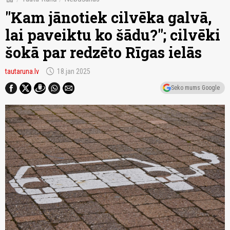
"Kam jānotiek cilvēka galvā,
lai paveiktu ko šādu?"; cilvēki
šokā par redzēto Rīgas ielās
schedule
tautaruna.lv
18.jan 2025
Seko mums Google