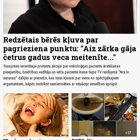
Redzētais bērēs kļuva par
pagrieziena punktu: "Aiz zārka gāja
četrus gadus veca meitenīte..."
Tuvojoties iecerētajai protesta akcijai par onkoloģijas pacientu ārstēšanas
pieejamību, biedrības vadītāja un vēža paciente Inese Supe TV raidījumā "Nra.lv
sarunas" dalījās ar pieredzi, kas viņai kļuvusi par vienu no spēcīgākajiem
argumentiem, kāpēc nedrīkst samierināties ar situāciju veselības aprūpē.