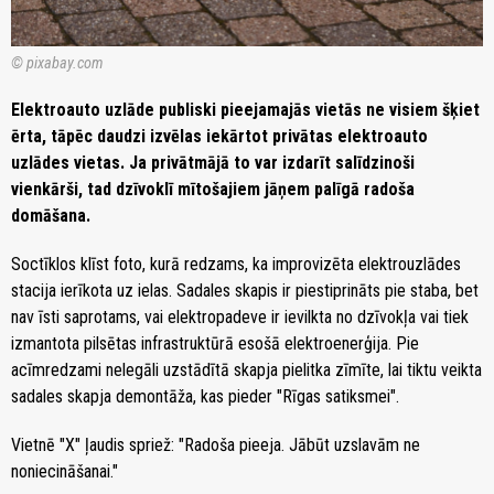
© pixabay.com
Elektroauto uzlāde publiski pieejamajās vietās ne visiem šķiet
ērta, tāpēc daudzi izvēlas iekārtot privātas elektroauto
uzlādes vietas. Ja privātmājā to var izdarīt salīdzinoši
vienkārši, tad dzīvoklī mītošajiem jāņem palīgā radoša
domāšana.
Soctīklos klīst foto, kurā redzams, ka improvizēta elektrouzlādes
stacija ierīkota uz ielas. Sadales skapis ir piestiprināts pie staba, bet
nav īsti saprotams, vai elektropadeve ir ievilkta no dzīvokļa vai tiek
izmantota pilsētas infrastruktūrā esošā elektroenerģija. Pie
acīmredzami nelegāli uzstādītā skapja pielitka zīmīte, lai tiktu veikta
sadales skapja demontāža, kas pieder "Rīgas satiksmei".
Vietnē "X" ļaudis spriež: "Radoša pieeja. Jābūt uzslavām ne
noniecināšanai."