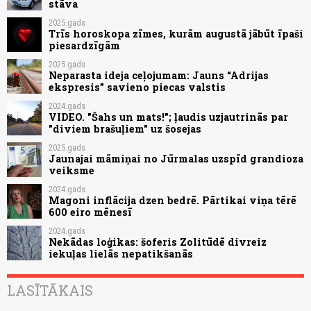
stāva
2025.gads
Trīs horoskopa zīmes, kurām augustā jābūt īpaši
piesardzīgām
2025.gads
Neparasta ideja ceļojumam: Jauns “Adrijas
ekspresis” savieno piecas valstis
2024.gads
VIDEO. "Šahs un mats!"; ļaudis uzjautrinās par
"diviem brašuļiem" uz šosejas
2025.gads
Jaunajai māmiņai no Jūrmalas uzspīd grandioza
veiksme
2024.gads
Magoni inflācija dzen bedrē. Pārtikai viņa tērē
600 eiro mēnesī
2024.gads
Nekādas loģikas: šoferis Zolitūdē divreiz
iekuļas lielās nepatikšanās
LASĪTĀKAIS