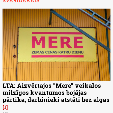
SVARĪGĀKAIS
LTA: Aizvērtajos "Mere" veikalos
milzīgos kvantumos bojājas
pārtika; darbinieki atstāti bez algas
1