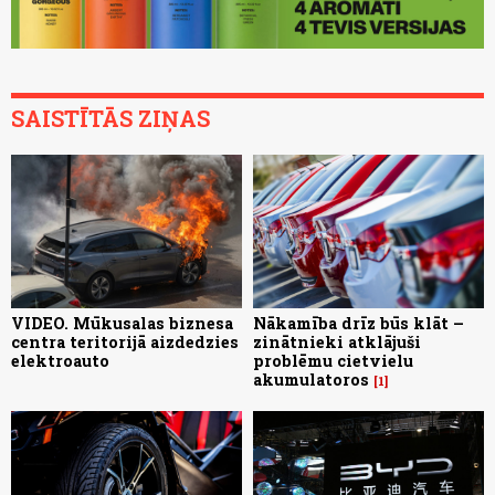
SAISTĪTĀS ZIŅAS
VIDEO. Mūkusalas biznesa
Nākamība drīz būs klāt –
centra teritorijā aizdedzies
zinātnieki atklājuši
elektroauto
problēmu cietvielu
akumulatoros
1