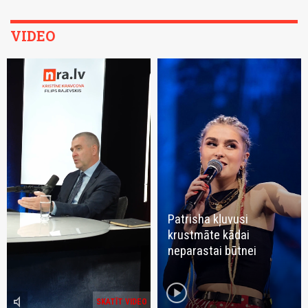
VIDEO
Patrisha kļuvusi
krustmāte kādai
neparastai būtnei
play_circle
volume_mute
SKATĪT VIDEO