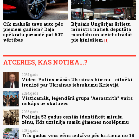
Cik maksās tavs auto pēc
Bijušais Ungārijas ārlietu
pieciem gadiem? Daļa
ministrs noliek deputāta
spēkratu pazaudē pat 60%
mandātu un aiziet strādāt
vērtības
pie ķīniešiem
1
ATCERIES, KAS NOTIKA...?
2024.gads
Video. Putins mācās Ukrainas himnu....cilvēki
ironizē par Ukrainas iebrukumu Krievijā
2024.gads
Visticamāk, leģendārā grupa "Aerosmith" vairs
nekāps uz skatuves
2025.gads
Policija 53 gadus centās identificēt mirušu
zēnu, līdz uzzināja tumšu ģimenes noslēpumu
2025.gads
Trīs gadus vecs zēns izdzīvo pēc kritiena no 18.