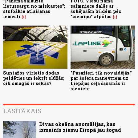
"Paņēma salauztu
FOTO. Viesu nama
lietussargu no miskastes";
saimniece dalās ar
stulbākie atlaišanas
šokējošām bildēm pēc
iemesli
"ciemiņu" atpūtas
1
1
Suntažos vīrietis dodas
"Pasažieri tik novaidējās,"
peldēties un iekrīt slūžās;
par šofera manevriem uz
cik smagas ir sekas?
Liepājas ceļa šausmās ir
sieviete
LASĪTĀKAIS
Divas okeāna anomālijas, kas
izmainīs ziemu Eiropā jau šogad