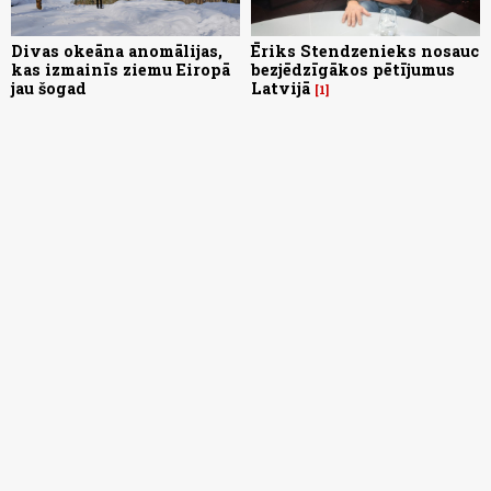
Divas okeāna anomālijas,
Ēriks Stendzenieks nosauc
kas izmainīs ziemu Eiropā
bezjēdzīgākos pētījumus
jau šogad
Latvijā
1