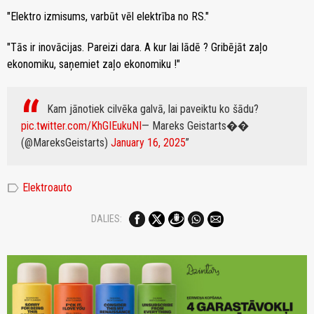
"Elektro izmisums, varbūt vēl elektrība no RS."
"Tās ir inovācijas. Pareizi dara. A kur lai lādē ? Gribējāt zaļo
ekonomiku, saņemiet zaļo ekonomiku !"
Kam jānotiek cilvēka galvā, lai paveiktu ko šādu?
pic.twitter.com/KhGIEukuNI
— Mareks Geistarts��
(@MareksGeistarts)
January 16, 2025
label
Elektroauto
DALIES: