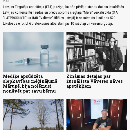
9:33
Latvijas Tirgotāju asociācija (LTA) paziņo, ka pēc pēdējo stundu datiem iesaldētās
Latvijas komersantu naudas un preču apjoms slēgtajā "Mere" veikalu tīklā (SIA
“LATPRODUKTI” un UAB “Valiente” filiāles Latvijā) ir sasniedzis 1 miljonu 520
tūkstošus eiro. LTA pieteikušies atbalstam jau 10 ražotāji un vairumtirgotāji.
Mediķe apsūdzēta
Zināmas detaļas par
slepkavības mēģinājumā
žurnālista Vāveres nāves
Mārupē, bija nolēmusi
apstākļiem
nonāvēt pat savu bērnu