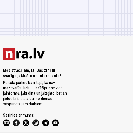
Mēs strādājam, lai Jūs zinātu
svarīgo, aktuālo un interesanto!
Portāla pārliecība ir tajā, ka nav
mazsvarīgu lietu – lasītājs ir ne vien
jāinformē, jābrīdina un jāizglīto, bet arī
jādod brīdis atelpai no dienas
saspringtajiem darbiem.
Sazinies ar mums: