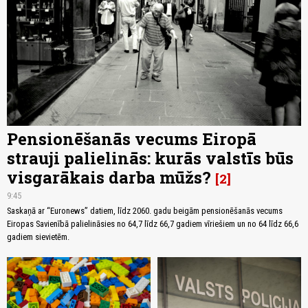
Pensionēšanās vecums Eiropā
strauji palielinās: kurās valstīs būs
visgarākais darba mūžs?
2
9:45
Saskaņā ar “Euronews” datiem, līdz 2060. gadu beigām pensionēšanās vecums
Eiropas Savienībā palielināsies no 64,7 līdz 66,7 gadiem vīriešiem un no 64 līdz 66,6
gadiem sievietēm.