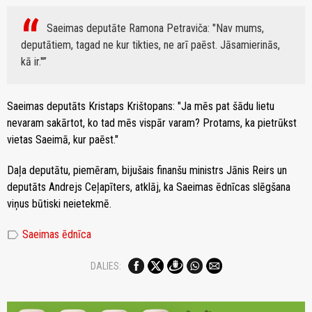
Saeimas deputāte Ramona Petraviča: "Nav mums,
deputātiem, tagad ne kur tikties, ne arī paēst. Jāsamierinās,
kā ir."
Saeimas deputāts Kristaps Krištopans: "Ja mēs pat šādu lietu
nevaram sakārtot, ko tad mēs vispār varam? Protams, ka pietrūkst
vietas Saeimā, kur paēst."
Daļa deputātu, piemēram, bijušais finanšu ministrs Jānis Reirs un
deputāts Andrejs Ceļapīters, atklāj, ka Saeimas ēdnīcas slēgšana
viņus būtiski neietekmē.
label
Saeimas ēdnīca
DALIES: