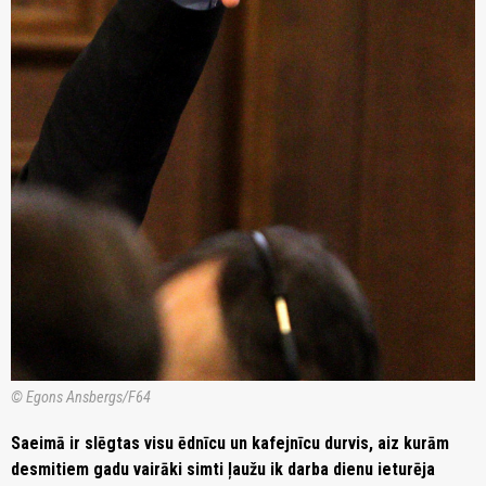
© Egons Ansbergs/F64
Saeimā ir slēgtas visu ēdnīcu un kafejnīcu durvis, aiz kurām
desmitiem gadu vairāki simti ļaužu ik darba dienu ieturēja