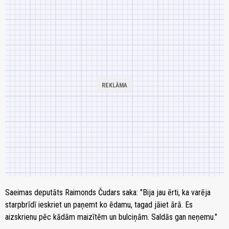
Saeimas deputāts Raimonds Čudars saka: "Bija jau ērti, ka varēja
starpbrīdī ieskriet un paņemt ko ēdamu, tagad jāiet ārā. Es
aizskrienu pēc kādām maizītēm un bulciņām. Saldās gan neņemu."