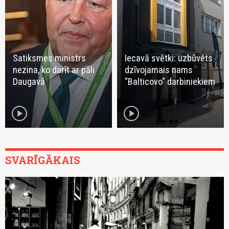
Satiksmes ministrs
Iecavā svētki: uzbūvēts
nezina, ko darīt ar pāli
dzīvojamais nams
Daugavā
"Balticovo" darbiniekiem
play_circle
play_circle
SVARĪGĀKAIS