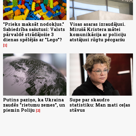
"Prieks maksāt nodokļus."
Visas asaras izraudājusi.
Sabiedrība sašutusi: Valsts
Mirušā Kristera mātei
pārvaldē strādājošie 3
komunikācija ar policiju
dienas spēlējās ar "Lego"?
atstājusi rūgtu pēcgaršu
1
Putins paziņo, ka Ukraina
Supe par skaudro
zaudēs "rietumu zemes", un
statistiku: Man mati ceļas
piemin Poliju
stāvus
2