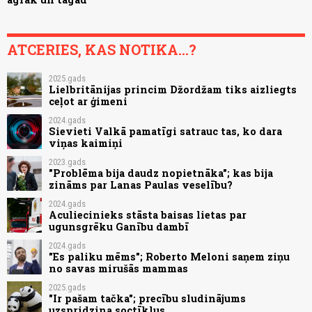
ATCERIES, KAS NOTIKA...?
2025.gads
Lielbritānijas princim Džordžam tiks aizliegts
ceļot ar ģimeni
2024.gads
Sievieti Valkā pamatīgi satrauc tas, ko dara
viņas kaimiņi
2023.gads
"Problēma bija daudz nopietnāka"; kas bija
zināms par Lanas Paulas veselību?
2024.gads
Aculiecinieks stāsta baisas lietas par
ugunsgrēku Ganību dambī
2024.gads
"Es paliku mēms"; Roberto Meloni saņem ziņu
no savas mirušās mammas
2025.gads
"Ir pašam tačka"; precību sludinājums
uzspridzina soctīklus