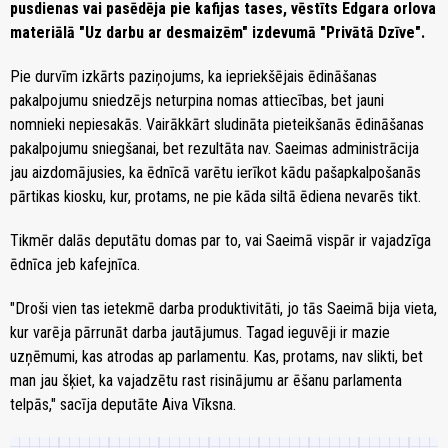
pusdienas vai pasēdēja pie kafijas tases, vēstīts Edgara orlova
materiālā "Uz darbu ar desmaizēm" izdevumā "Privātā Dzīve".
Pie durvīm izkārts paziņojums, ka iepriekšējais ēdināšanas
pakalpojumu sniedzējs neturpina nomas attiecības, bet jauni
nomnieki nepiesakās. Vairākkārt sludināta pieteikšanās ēdināšanas
pakalpojumu sniegšanai, bet rezultāta nav. Saeimas administrācija
jau aizdomājusies, ka ēdnīcā varētu ierīkot kādu pašapkalpošanās
pārtikas kiosku, kur, protams, ne pie kāda siltā ēdiena nevarēs tikt.
Tikmēr dalās deputātu domas par to, vai Saeimā vispār ir vajadzīga
ēdnīca jeb kafejnīca.
"Droši vien tas ietekmē darba produktivitāti, jo tās Saeimā bija vieta,
kur varēja pārrunāt darba jautājumus. Tagad ieguvēji ir mazie
uzņēmumi, kas atrodas ap parlamentu. Kas, protams, nav slikti, bet
man jau šķiet, ka vajadzētu rast risinājumu ar ēšanu parlamenta
telpās," sacīja deputāte Aiva Vīksna.