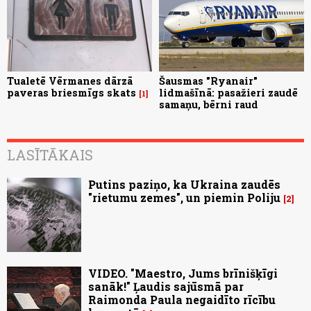
Tualetē Vērmanes dārzā
Šausmas "Ryanair"
paveras briesmīgs skats
lidmašīnā: pasažieri zaudē
1
samaņu, bērni raud
LASĪTĀKAIS
Putins paziņo, ka Ukraina zaudēs
"rietumu zemes", un piemin Poliju
2
VIDEO. "Maestro, Jums brīnišķīgi
sanāk!" Ļaudis sajūsmā par
Raimonda Paula negaidīto rīcību