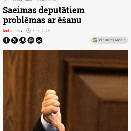
Saeimas deputātiem
problēmas ar ēšanu
schedule
tautaruna.lv
8.okt 2024
Seko mums Google