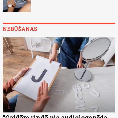
NEBŪŠANAS
"Gaidām rindā pie audiologopēda