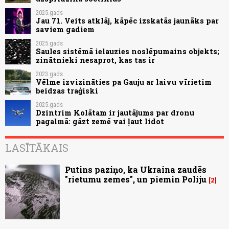
2025.gads
Jau 71. Veits atklāj, kāpēc izskatās jaunāks par
saviem gadiem
2025.gads
Saules sistēmā ielauzies noslēpumains objekts;
zinātnieki nesaprot, kas tas ir
2023.gads
Vēlme izvizināties pa Gauju ar laivu vīrietim
beidzas traģiski
2025.gads
Dzintrim Kolātam ir jautājums par dronu
pagalmā: gāzt zemē vai ļaut lidot
LASĪTĀKAIS
Putins paziņo, ka Ukraina zaudēs
"rietumu zemes", un piemin Poliju
2