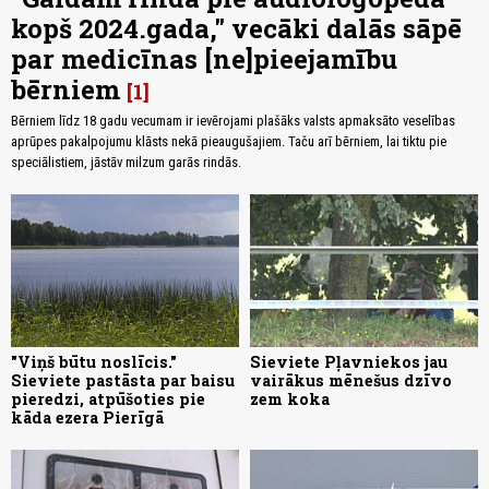
kopš 2024.gada," vecāki dalās sāpē
par medicīnas [ne]pieejamību
bērniem
1
Bērniem līdz 18 gadu vecumam ir ievērojami plašāks valsts apmaksāto veselības
aprūpes pakalpojumu klāsts nekā pieaugušajiem. Taču arī bērniem, lai tiktu pie
speciālistiem, jāstāv milzum garās rindās.
"Viņš būtu noslīcis."
Sieviete Pļavniekos jau
Sieviete pastāsta par baisu
vairākus mēnešus dzīvo
pieredzi, atpūšoties pie
zem koka
kāda ezera Pierīgā