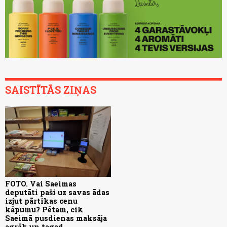
SAISTĪTĀS ZIŅAS
FOTO. Vai Saeimas
deputāti paši uz savas ādas
izjut pārtikas cenu
kāpumu? Pētam, cik
Saeimā pusdienas maksāja
agrāk un tagad