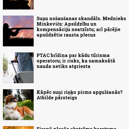
Suņu nošaušanas skandāls. Mednieks
Minkevičs: Apsūdzību un
kompensāciju neatzīstu; arī pārējie
apsūdzētie rausta plecus
PTAC brīdina par kādu tūrisma
operatoru; ir risks, ka samaksātā
nauda netiks atgriezta
Kāpēc suņi riņķo pirms apgulšanās?
Atbilde pārsteigs
Eiropā plosās ekstrēms karstums