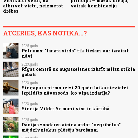
vienkārši veidi, kā
princips – mazāk drēbju,
atbrīvot vietu, neizmetot
vairāk kombināciju
drēbes
ATCERIES, KAS NOTIKA...?
2025.gads
Pētījums: “lauzta sirds” tik tiešām var izraisīt
nāvi
2023.gads
Rīgas centrā no augstceltnes izkrīt milzu stikla
gabals
2023.gads
Singapūrā pirmo reizi 20 gadu laikā sievietei
izpildīts nāvessods: ko viņa izdarīja?
2023.gads
Sindija Vilde: Ar mani viss ir kārtībā
2025.gads
Dānijas zoodārzs aicina atdot “negribētus”
mājdzīvniekus plēsēju barošanai