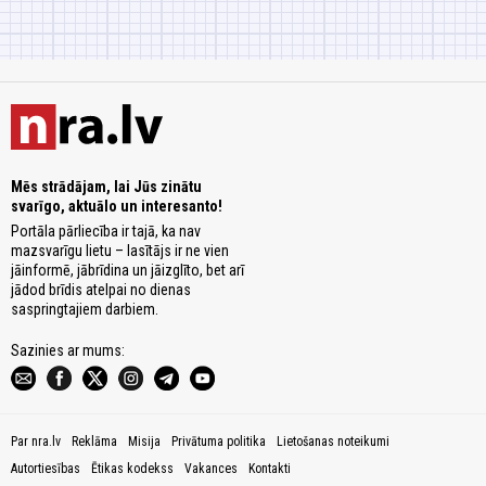
Mēs strādājam, lai Jūs zinātu
svarīgo, aktuālo un interesanto!
Portāla pārliecība ir tajā, ka nav
mazsvarīgu lietu – lasītājs ir ne vien
jāinformē, jābrīdina un jāizglīto, bet arī
jādod brīdis atelpai no dienas
saspringtajiem darbiem.
Sazinies ar mums:
Par nra.lv
Reklāma
Misija
Privātuma politika
Lietošanas noteikumi
Autortiesības
Ētikas kodekss
Vakances
Kontakti