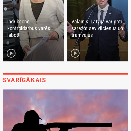
Indriksone:
Valainis: Latvija var pati
kontroldarbus varēs
saražot sev vilcienus un
labot!
tramvajus
play_circle
play_circle
SVARĪGĀKAIS