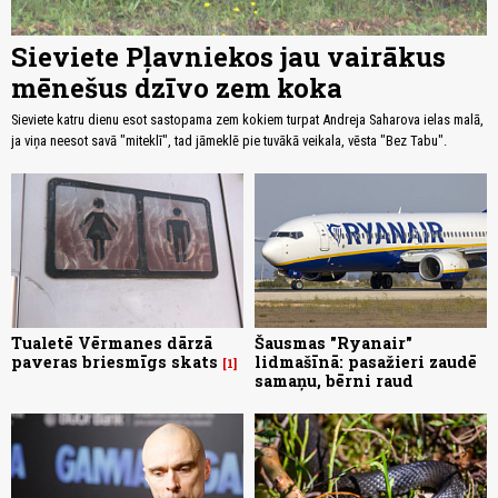
Sieviete Pļavniekos jau vairākus
mēnešus dzīvo zem koka
Sieviete katru dienu esot sastopama zem kokiem turpat Andreja Saharova ielas malā,
ja viņa neesot savā "miteklī", tad jāmeklē pie tuvākā veikala, vēsta "Bez Tabu".
Tualetē Vērmanes dārzā
Šausmas "Ryanair"
paveras briesmīgs skats
lidmašīnā: pasažieri zaudē
1
samaņu, bērni raud