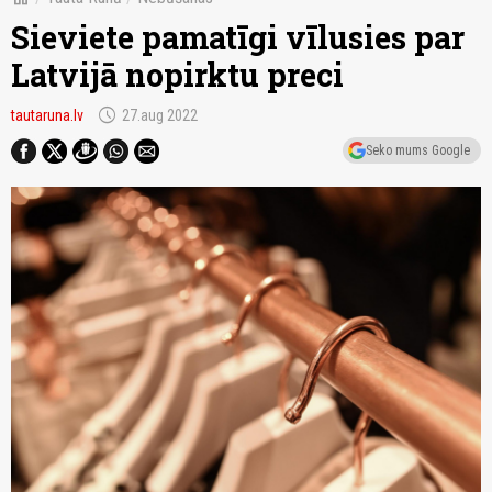
Sieviete pamatīgi vīlusies par
Latvijā nopirktu preci
schedule
tautaruna.lv
27.aug 2022
Seko mums Google