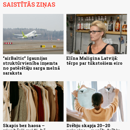
SAISTĪTĀS ZIŅAS
"airBaltic" Igaunijas
Elīna Maligina Latvijā:
struktūrvienība izņemta
tērps par tūkstošiem eiro
no patērētāju sarga melnā
saraksta
Skapis bez haosa –
Drēbju skapja 20–20