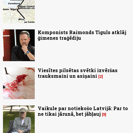
Komponists Raimonds Tiguls atklāj
ģimenes traģēdiju
Viesītes pilsētas svētki izvēršas
trauksmaini un asiņaini
2
Vaikule par notiekošo Latvijā: Par to
ne tikai jārunā, bet jābļauj
5