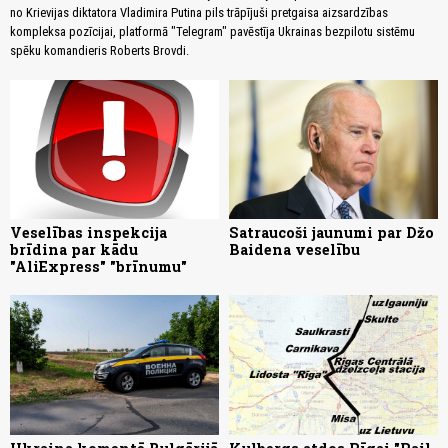
no Krievijas diktatora Vladimira Putina pils trāpījuši pretgaisa aizsardzības
kompleksa pozīcijai, platformā "Telegram" pavēstīja Ukrainas bezpilotu sistēmu
spēku komandieris Roberts Brovdi.
Veselības inspekcija
Satraucoši jaunumi par Džo
brīdina par kādu
Baidena veselību
"AliExpress" "brīnumu"