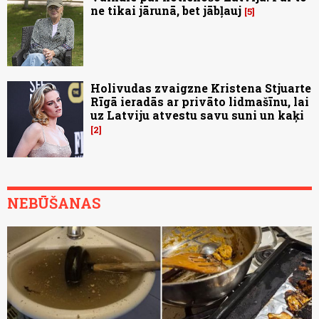
ne tikai jārunā, bet jābļauj
5
Holivudas zvaigzne Kristena Stjuarte
Rīgā ieradās ar privāto lidmašīnu, lai
uz Latviju atvestu savu suni un kaķi
2
NEBŪŠANAS