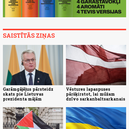
SAISTĪTĀS ZIŅAS
Garāmgājējus pārsteidz
Vēstures lapaspuses
skats pie Lietuvas
pāršķirstot, lai mūžam
prezidenta mājām
dzīvo sarkanbaltsarkanais