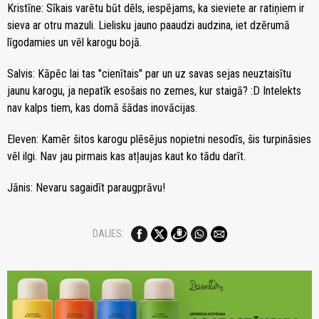
Kristīne: Sīkais varētu būt dēls, iespējams, ka sieviete ar ratiņiem ir
sieva ar otru mazuli. Lielisku jauno paaudzi audzina, iet dzērumā
līgodamies un vēl karogu bojā.
Salvis: Kāpēc lai tas "cienītais" par un uz savas sejas neuztaisītu
jaunu karogu, ja nepatīk esošais no zemes, kur staigā? :D Intelekts
nav kalps tiem, kas domā šādas inovācijas.
Eleven: Kamēr šitos karogu plēsējus nopietni nesodīs, šis turpināsies
vēl ilgi. Nav jau pirmais kas atļaujas kaut ko tādu darīt.
Jānis: Nevaru sagaidīt paraugprāvu!
DALIES: