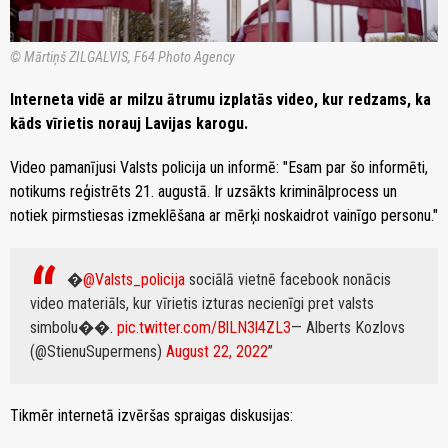
© Mārtiņš ZILGALVIS, F64 Photo Agency
Interneta vidē ar milzu ātrumu izplatās video, kur redzams, ka
kāds vīrietis norauj Lavijas karogu.
Video pamanījusi Valsts policija un informē: "Esam par šo informēti,
notikums reģistrēts 21. augustā. Ir uzsākts kriminālprocess un
notiek pirmstiesas izmeklēšana ar mērķi noskaidrot vainīgo personu."
�
@Valsts_policija
sociālā vietnē facebook nonācis
video materiāls, kur vīrietis izturas necienīgi pret valsts
simbolu��.
pic.twitter.com/BlLN3l4ZL3
— Alberts Kozlovs
(@StienuSupermens)
August 22, 2022
Tikmēr internetā izvēršas spraigas diskusijas: