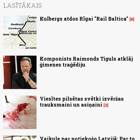
LASĪTĀKAIS
Kulbergs atdos Rīgai "Rail Baltica"
8
Komponists Raimonds Tiguls atklāj
ģimenes traģēdiju
Viesītes pilsētas svētki izvēršas
trauksmaini un asiņaini
2
Vaikule par notiekošo Latvijā: Par to