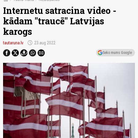
Internetu satracina video -
kādam "traucē" Latvijas
karogs
schedule
tautaruna.lv
23.aug 2022
Seko mums Google