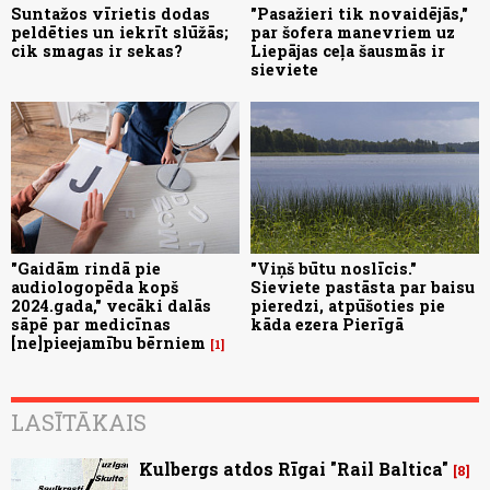
Suntažos vīrietis dodas
"Pasažieri tik novaidējās,"
peldēties un iekrīt slūžās;
par šofera manevriem uz
cik smagas ir sekas?
Liepājas ceļa šausmās ir
sieviete
"Gaidām rindā pie
"Viņš būtu noslīcis."
audiologopēda kopš
Sieviete pastāsta par baisu
2024.gada," vecāki dalās
pieredzi, atpūšoties pie
sāpē par medicīnas
kāda ezera Pierīgā
[ne]pieejamību bērniem
1
LASĪTĀKAIS
Kulbergs atdos Rīgai "Rail Baltica"
8