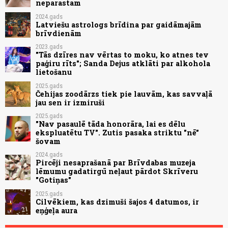
neparastam
2024.gads
Latviešu astrologs brīdina par gaidāmajām
brīvdienām
2023.gads
"Tās dzīres nav vērtas to moku, ko atnes tev
paģiru rīts"; Sanda Dejus atklāti par alkohola
lietošanu
2025.gads
Čehijas zoodārzs tiek pie lauvām, kas savvaļā
jau sen ir izmiruši
2025.gads
"Nav pasaulē tāda honorāra, lai es dēlu
ekspluatētu TV". Zutis pasaka striktu "nē"
šovam
2024.gads
Pircēji nesaprašanā par Brīvdabas muzeja
lēmumu gadatirgū neļaut pārdot Skrīveru
"Gotiņas"
2025.gads
Cilvēkiem, kas dzimuši šajos 4 datumos, ir
eņģeļa aura