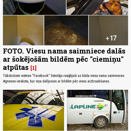
FOTO. Viesu nama saimniece dalās
ar šokējošām bildēm pēc "ciemiņu"
atpūtas
1
Tūkstošiem vietnes "Facebook" lietotāju reaģējuši uz kāda viesu nama saimnieces
Agneses ierakstu, kur viņa dalījusies ar bildēm pēc viesu aizbraukšanas.