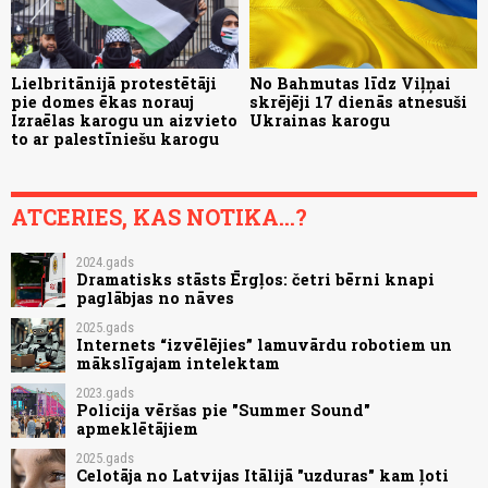
Lielbritānijā protestētāji
No Bahmutas līdz Viļņai
pie domes ēkas norauj
skrējēji 17 dienās atnesuši
Izraēlas karogu un aizvieto
Ukrainas karogu
to ar palestīniešu karogu
ATCERIES, KAS NOTIKA...?
2024.gads
Dramatisks stāsts Ērgļos: četri bērni knapi
paglābjas no nāves
2025.gads
Internets “izvēlējies” lamuvārdu robotiem un
mākslīgajam intelektam
2023.gads
Policija vēršas pie "Summer Sound"
apmeklētājiem
2025.gads
Celotāja no Latvijas Itālijā "uzduras" kam ļoti