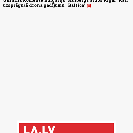
Ukraina komentē Bulgārijā
Kulbergs atdos Rīgai "Rail
uzsprāgušā drona gadījumu
Baltica"
8