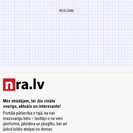
Mēs strādājam, lai Jūs zinātu
svarīgo, aktuālo un interesanto!
Portāla pārliecība ir tajā, ka nav
mazsvarīgu lietu – lasītājs ir ne vien
jāinformē, jābrīdina un jāizglīto, bet arī
jādod brīdis atelpai no dienas