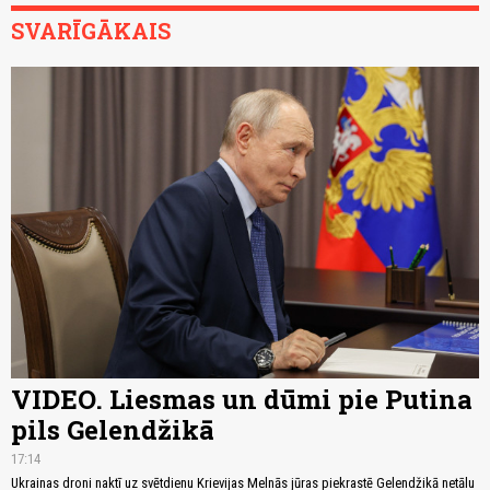
SVARĪGĀKAIS
VIDEO. Liesmas un dūmi pie Putina
pils Gelendžikā
17:14
Ukrainas droni naktī uz svētdienu Krievijas Melnās jūras piekrastē Gelendžikā netālu