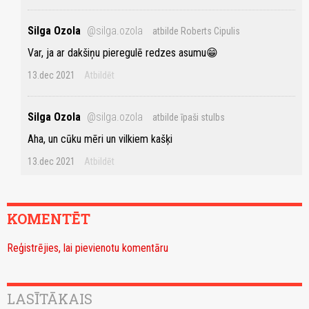
Silga Ozola
@silga.ozola
atbilde Roberts Cipulis
Var, ja ar dakšiņu pieregulē redzes asumu😁
13.dec 2021
Atbildēt
Silga Ozola
@silga.ozola
atbilde īpaši stulbs
Aha, un cūku mēri un vilkiem kašķi
13.dec 2021
Atbildēt
KOMENTĒT
Reģistrējies, lai pievienotu komentāru
LASĪTĀKAIS