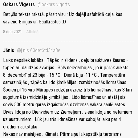
Oskars Vigerts
@oskars.vigerts
Bet ,šis teksts rakstā, pārsit visu : Uz daļēji asfaltētā ceļa, kas
savieno Bīriņus un Saulkrastus :D
8.dec 2021
Atbildēt
Jānis
@j.nis.60def6fd34a8e
Laiks nepaliek labāks . Tāpēc ir slidens , ceļu brauktuves šauras -
tāpēc arī daudzās avārijas . Sāls neiedarbojas , jo ir pārāk auksts .
8. decembrī pl 23 bija - 15 *C . Dienā bija -11 *C . Temperatūra
samazinājās , tāpēc ka lido ķimikālijas izsmidzinošās lidmašīnas .
Šodien pl 16 virs Mārupes redzēju uzreiz trīs lidmašīnas , kas 3 km
augstumā izsmidzināja ķimikālijas . Lido lidmašīnas un atstāj aiz
sevis 500 metru garas izgaistošas dzeltenas vakara saulē astes .
Divas lidoja no Dienvidiem uz Ziemeļiem , viena lidoja no rietumiem
uz austrumiem . Lūk jau trīs lidmašīnas var sabojāt laiku par 4
grādiem aukstāku .
Nekas nav mainījies . Klimata Pārmaiņu laikapstākļu terorisms