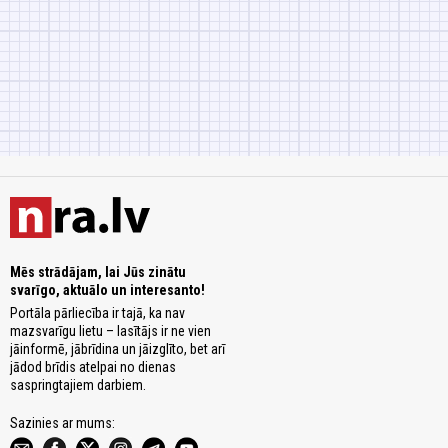
Mēs strādājam, lai Jūs zinātu
svarīgo, aktuālo un interesanto!
Portāla pārliecība ir tajā, ka nav
mazsvarīgu lietu – lasītājs ir ne vien
jāinformē, jābrīdina un jāizglīto, bet arī
jādod brīdis atelpai no dienas
saspringtajiem darbiem.
Sazinies ar mums: