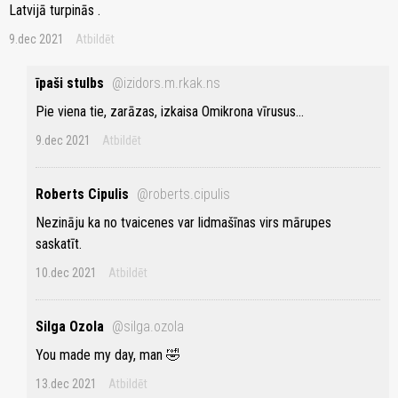
Latvijā turpinās .
9.dec 2021
Atbildēt
īpaši stulbs
@izidors.m.rkak.ns
Pie viena tie, zarāzas, izkaisa Omikrona vīrusus...
9.dec 2021
Atbildēt
Roberts Cipulis
@roberts.cipulis
Nezināju ka no tvaicenes var lidmašīnas virs mārupes
saskatīt.
10.dec 2021
Atbildēt
Silga Ozola
@silga.ozola
You made my day, man 🤣
13.dec 2021
Atbildēt