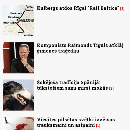
Kulbergs atdos Rīgai "Rail Baltica"
3
Komponists Raimonds Tiguls atklāj
ģimenes traģēdiju
Šokējoša tradīcija Spānijā:
tūkstošiem suņu mirst mokās
2
Viesītes pilsētas svētki izvēršas
trauksmaini un asiņaini
1