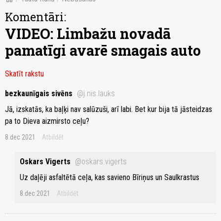
Komentāri:
VIDEO: Limbažu novadā
pamatīgi avarē smagais auto
Skatīt rakstu
bezkaunīgais sivēns
@j.nis.lauks
Jā, izskatās, ka baļķi nav salūzuši, arī labi. Bet kur bija tā jāsteidzas
pa to Dieva aizmirsto ceļu?
8.dec 2021
Atbildēt
Oskars Vigerts
@oskars.vigerts
Uz daļēji asfaltētā ceļa, kas savieno Bīriņus un Saulkrastus
8.dec 2021
Atbildēt