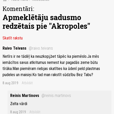
Komentāri:
Apmeklētāju sadusmo
redzētais pie "Akropoles"
Skatīt rakstu
Raivo Teivans
@raivo.teivans
Netīrs ir ne tādēļ ka neuzkopj,bet tāpēc ka piemēslo.Ja mēs
iemācītos savus atkritumus nemest kur pagadās zeme būtu
tīrāka.Man piemēram riebjas skatīties ka ūdenī peld plastmas
pudeles un maisiņi.Ko tad man rakstīt sūdzību Bez Tabu?
8.aug 2019
Atbildēt
Reinis Martinovs
@reinis.martinovs
Zelta vārdi
8.aug 2019
Atbildēt