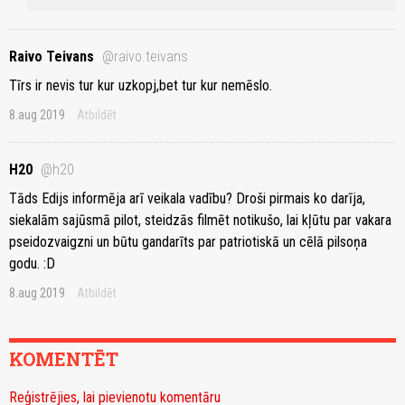
Raivo Teivans
@raivo.teivans
Tīrs ir nevis tur kur uzkopj,bet tur kur nemēslo.
8.aug 2019
Atbildēt
H20
@h20
Tāds Edijs informēja arī veikala vadību? Droši pirmais ko darīja,
siekalām sajūsmā pilot, steidzās filmēt notikušo, lai kļūtu par vakara
pseidozvaigzni un būtu gandarīts par patriotiskā un cēlā pilsoņa
godu. :D
8.aug 2019
Atbildēt
KOMENTĒT
Reģistrējies, lai pievienotu komentāru