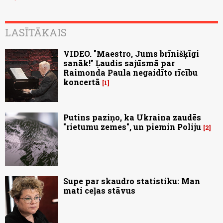
LASĪTĀKAIS
VIDEO. "Maestro, Jums brīnišķīgi
sanāk!" Ļaudis sajūsmā par
Raimonda Paula negaidīto rīcību
koncertā
1
Putins paziņo, ka Ukraina zaudēs
"rietumu zemes", un piemin Poliju
2
Supe par skaudro statistiku: Man
mati ceļas stāvus