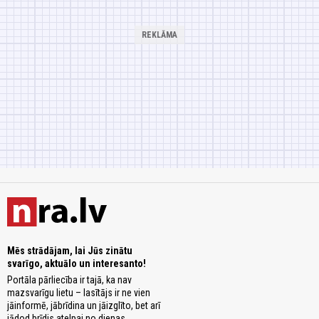
Mēs strādājam, lai Jūs zinātu
svarīgo, aktuālo un interesanto!
Portāla pārliecība ir tajā, ka nav
mazsvarīgu lietu – lasītājs ir ne vien
jāinformē, jābrīdina un jāizglīto, bet arī
jādod brīdis atelpai no dienas