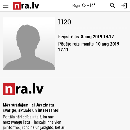
menu
search
login
+14°
Rīgā
H20
Reģistrējās:
8.aug 2019 14:17
Pēdējo reizi manīts:
10.aug 2019
17:11
Mēs strādājam, lai Jūs zinātu
svarīgo, aktuālo un interesanto!
Portāla pārliecība ir tajā, ka nav
mazsvarīgu lietu – lasītājs ir ne vien
jāinformē, jābrīdina un jāizglīto, bet arī