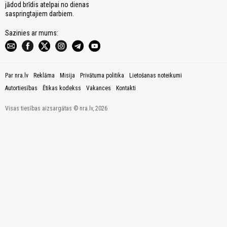
jādod brīdis atelpai no dienas
saspringtajiem darbiem.
Sazinies ar mums:
Par nra.lv
Reklāma
Misija
Privātuma politika
Lietošanas noteikumi
Autortiesības
Ētikas kodekss
Vakances
Kontakti
Visas tiesības aizsargātas © nra.lv, 2026