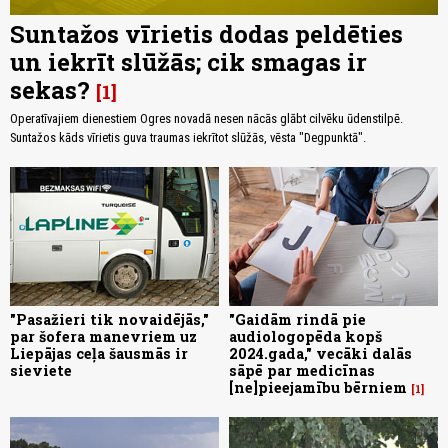
Suntažos vīrietis dodas peldēties
un iekrīt slūžās; cik smagas ir
sekas?
1
Operatīvajiem dienestiem Ogres novadā nesen nācās glābt cilvēku ūdenstilpē.
Suntažos kāds vīrietis guva traumas iekrītot slūžās, vēsta "Degpunktā".
"Pasažieri tik novaidējās,"
"Gaidām rindā pie
par šofera manevriem uz
audiologopēda kopš
Liepājas ceļa šausmās ir
2024.gada," vecāki dalās
sieviete
sāpē par medicīnas
[ne]pieejamību bērniem
1