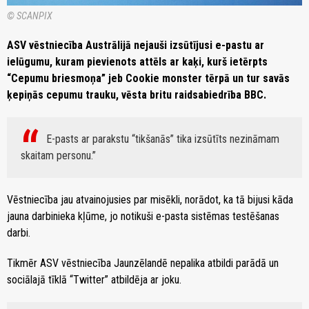
© SCANPIX
ASV vēstniecība Austrālijā nejauši izsūtījusi e-pastu ar
ielūgumu, kuram pievienots attēls ar kaķi, kurš ietērpts
“Cepumu briesmoņa” jeb Cookie monster tērpā un tur savās
ķepiņās cepumu trauku, vēsta britu raidsabiedrība BBC.
E-pasts ar parakstu “tikšanās” tika izsūtīts nezināmam
skaitam personu.
Vēstniecība jau atvainojusies par misēkli, norādot, ka tā bijusi kāda
jauna darbinieka kļūme, jo notikuši e-pasta sistēmas testēšanas
darbi.
Tikmēr ASV vēstniecība Jaunzēlandē nepalika atbildi parādā un
sociālajā tīklā “Twitter” atbildēja ar joku.