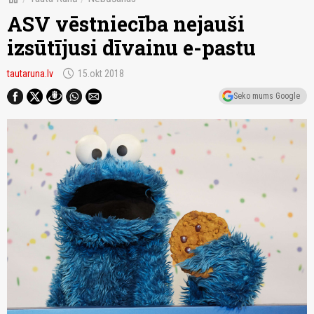
ASV vēstniecība nejauši
izsūtījusi dīvainu e-pastu
schedule
tautaruna.lv
15.okt 2018
Seko mums Google