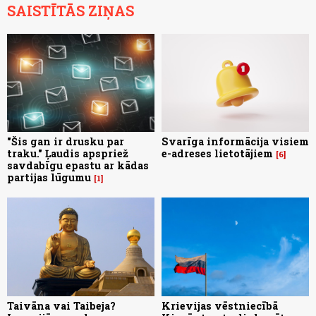
SAISTĪTĀS ZIŅAS
"Šis gan ir drusku par
Svarīga informācija visiem
traku." Ļaudis apspriež
e-adreses lietotājiem
6
savdabīgu epastu ar kādas
partijas lūgumu
1
Taivāna vai Taibeja?
Krievijas vēstniecībā