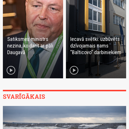
Satiksmes ministrs
Iecavā svētki: uzbūvēts
nezina, ko darīt ar pāli
dzīvojamais nams
Daugavā
"Balticovo" darbiniekiem
play_circle
play_circle
SVARĪGĀKAIS