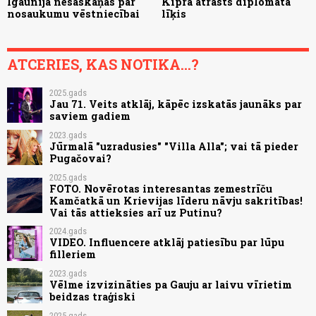
Igaunijā nesaskaņas par
Kiprā atrasts diplomāta
nosaukumu vēstniecībai
līķis
ATCERIES, KAS NOTIKA...?
2025.gads
Jau 71. Veits atklāj, kāpēc izskatās jaunāks par
saviem gadiem
2023.gads
Jūrmalā "uzradusies" "Villa Alla"; vai tā pieder
Pugačovai?
2025.gads
FOTO. Novērotas interesantas zemestrīču
Kamčatkā un Krievijas līderu nāvju sakritības!
Vai tās attieksies arī uz Putinu?
2024.gads
VIDEO. Influencere atklāj patiesību par lūpu
filleriem
2023.gads
Vēlme izvizināties pa Gauju ar laivu vīrietim
beidzas traģiski
2025.gads