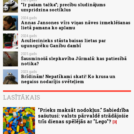
"Ir pašam tačka"; precību sludinājums
uzspridzina soctīklus
2024.gads
Annas Jansones vīrs viņas nāves izmeklēšanas
lietā pamana ko aplamu
2024.gads
Aculiecinieks stāsta baisas lietas par
ugunsgrēku Ganību dambī
2025.gads
Šausminošā slepkavība Jūrmalā: kas patiesībā
notika?
2023.gads
Brīdinām! Nepatīkami skati! Ko krusa un
negaiss nodarījis svēteļiem
LASĪTĀKAIS
"Prieks maksāt nodokļus." Sabiedrība
sašutusi: valsts pārvaldē strādājošie
trīs dienas spēlējās ar "Lego"?
3