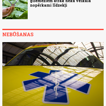
gliemežiem ātrāk nekā veikalā
nopērkami līdzekļi
NEBŪŠANAS