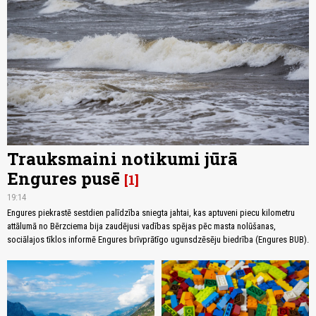
Trauksmaini notikumi jūrā
Engures pusē
1
19:14
Engures piekrastē sestdien palīdzība sniegta jahtai, kas aptuveni piecu kilometru
attālumā no Bērzciema bija zaudējusi vadības spējas pēc masta nolūšanas,
sociālajos tīklos informē Engures brīvprātīgo ugunsdzēsēju biedrība (Engures BUB).