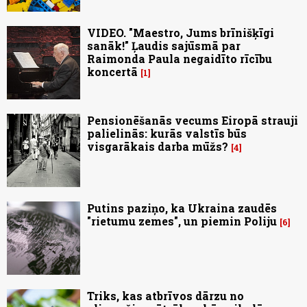
VIDEO. "Maestro, Jums brīnišķīgi
sanāk!" Ļaudis sajūsmā par
Raimonda Paula negaidīto rīcību
koncertā
1
Pensionēšanās vecums Eiropā strauji
palielinās: kurās valstīs būs
visgarākais darba mūžs?
4
Putins paziņo, ka Ukraina zaudēs
"rietumu zemes", un piemin Poliju
6
Triks, kas atbrīvos dārzu no