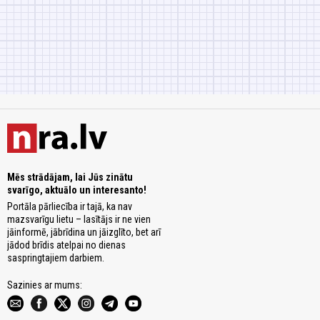
Mēs strādājam, lai Jūs zinātu
svarīgo, aktuālo un interesanto!
Portāla pārliecība ir tajā, ka nav
mazsvarīgu lietu – lasītājs ir ne vien
jāinformē, jābrīdina un jāizglīto, bet arī
jādod brīdis atelpai no dienas
saspringtajiem darbiem.
Sazinies ar mums: