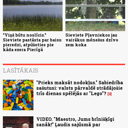
"Viņš būtu noslīcis."
Sieviete Pļavniekos jau
Sieviete pastāsta par baisu
vairākus mēnešus dzīvo
pieredzi, atpūšoties pie
zem koka
kāda ezera Pierīgā
LASĪTĀKAIS
"Prieks maksāt nodokļus." Sabiedrība
sašutusi: valsts pārvaldē strādājošie
trīs dienas spēlējās ar "Lego"?
3
VIDEO. "Maestro, Jums brīnišķīgi
sanāk!" Ļaudis sajūsmā par