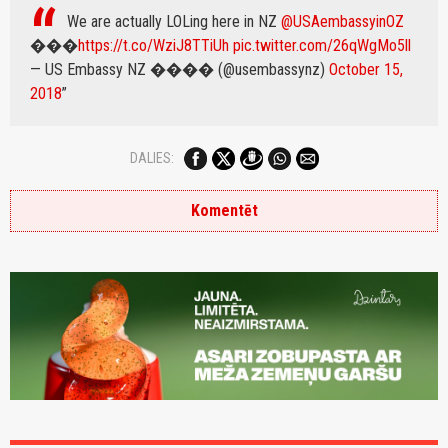
We are actually LOLing here in NZ
@USAembassyinOZ
���
https://t.co/WziJ8TTiUh
pic.twitter.com/26qWgMo5ll
— US Embassy NZ ���� (@usembassynz)
October 15,
2018
DALIES:
Komentēt