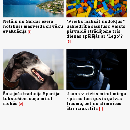
Netālu no Gardas ezera
"Prieks maksāt nodokļus."
notikusi masveida cilvēku
Sabiedrība sašutusi: valsts
evakuācija
pārvaldē strādājošie trīs
1
dienas spēlējās ar "Lego"?
3
Šokējoša tradīcija Spānijā:
Jauns vīrietis mirst miegā
tūkstošiem suņu mirst
- pirms tam guvis galvas
mokās
traumu, bet no slimnīcas
2
ātri izrakstīts
1