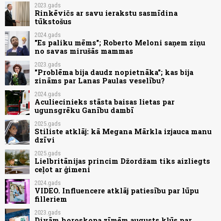
2023.gads
Rinkēvičs ar savu ierakstu sasmīdina
tūkstošus
2024.gads
"Es paliku mēms"; Roberto Meloni saņem ziņu
no savas mirušās mammas
2023.gads
"Problēma bija daudz nopietnāka"; kas bija
zināms par Lanas Paulas veselību?
2024.gads
Aculiecinieks stāsta baisas lietas par
ugunsgrēku Ganību dambī
2025.gads
Stiliste atklāj: kā Megana Mārkla izjauca manu
dzīvi
2025.gads
Lielbritānijas princim Džordžam tiks aizliegts
ceļot ar ģimeni
2024.gads
VIDEO. Influencere atklāj patiesību par lūpu
filleriem
2023.gads
Divām horoskopa zīmēm augusts kļūs par