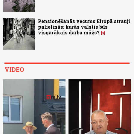
Pensionēšanās vecums Eiropā strauji
palielinās: kurās valstīs būs
visgarākais darba mūžs?
3
VIDEO