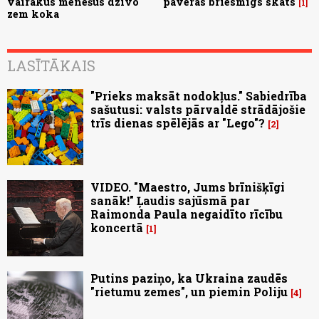
vairākus mēnešus dzīvo
paveras briesmīgs skats
1
zem koka
LASĪTĀKAIS
"Prieks maksāt nodokļus." Sabiedrība
sašutusi: valsts pārvaldē strādājošie
trīs dienas spēlējās ar "Lego"?
2
VIDEO. "Maestro, Jums brīnišķīgi
sanāk!" Ļaudis sajūsmā par
Raimonda Paula negaidīto rīcību
koncertā
1
Putins paziņo, ka Ukraina zaudēs
"rietumu zemes", un piemin Poliju
4