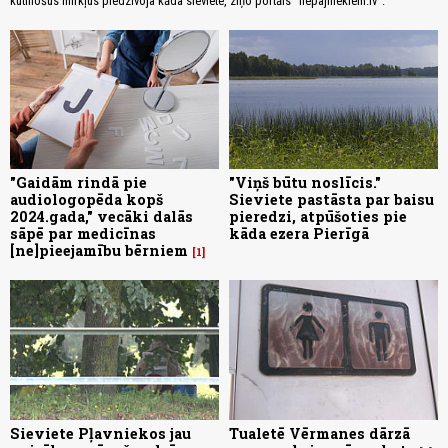
kutinošus mirkļus piedzīvoja kāda sieviete, ziņo portāls "liepajniekiem.lv".
"Gaidām rindā pie
"Viņš būtu noslīcis."
audiologopēda kopš
Sieviete pastāsta par baisu
2024.gada," vecāki dalās
pieredzi, atpūšoties pie
sāpē par medicīnas
kāda ezera Pierīgā
[ne]pieejamību bērniem
1
Sieviete Pļavniekos jau
Tualetē Vērmanes dārzā