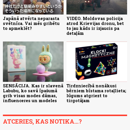
Japānā atvērta neparasta
VIDEO. Moldovas policija
svētnīca. Vai mēs gribētu
atrod Krievijas dronu, bet
to apmeklēt?
to jau kāds ir izjaucis pa
detaļām
SENSĀCIJA. Kas ir slavenā
Tirdzniecībā nonākusi
Labubu, ko savā īpašumā
bērniem bīstama rotaļlieta;
grib visas modes dāmas,
lūgums atgriezt to
influenceres un modeles
tirgotājam
ATCERIES, KAS NOTIKA...?