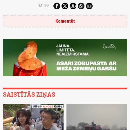
DALIES:
Komentēt
SAISTĪTĀS ZIŅAS