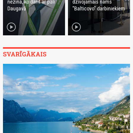
nezina, ko darīt ar pāli
dzīvojamais nams
Daugavā
"Balticovo" darbiniekiem
play_circle
play_circle
SVARĪGĀKAIS