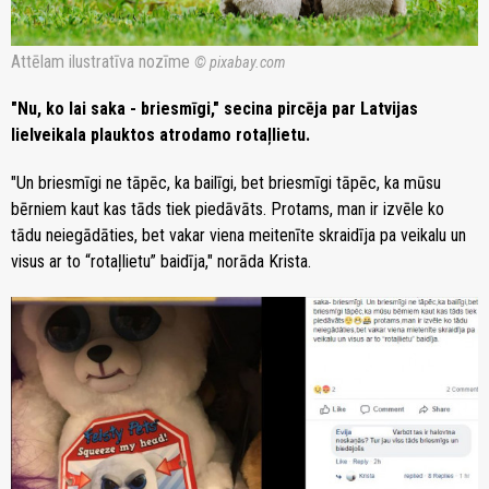
Attēlam ilustratīva nozīme
© pixabay.com
"Nu, ko lai saka - briesmīgi," secina pircēja par Latvijas
lielveikala plauktos atrodamo rotaļlietu.
"Un briesmīgi ne tāpēc, ka bailīgi, bet briesmīgi tāpēc, ka mūsu
bērniem kaut kas tāds tiek piedāvāts. Protams, man ir izvēle ko
tādu neiegādāties, bet vakar viena meitenīte skraidīja pa veikalu un
visus ar to “rotaļlietu” baidīja," norāda Krista.