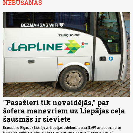
NEBŪŠANAS
"Pasažieri tik novaidējās," par
šofera manevriem uz Liepājas ceļa
šausmās ir sieviete
Braucot no Rīgas uz Liepāju ar Liepājas autobusu parka (LAP) autobusu, nervu