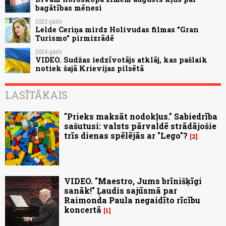
bagātības mēnesi
2023.gads
Lelde Ceriņa mirdz Holivudas filmas "Gran
Turismo" pirmizrādē
2024.gads
VIDEO. Sudžas iedzīvotājs atklāj, kas pašlaik
notiek šajā Krievijas pilsētā
LASĪTĀKAIS
"Prieks maksāt nodokļus." Sabiedrība
sašutusi: valsts pārvaldē strādājošie
trīs dienas spēlējās ar "Lego"?
2
VIDEO. "Maestro, Jums brīnišķīgi
sanāk!" Ļaudis sajūsmā par
Raimonda Paula negaidīto rīcību
koncertā
1