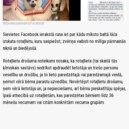
Ekrānuzņēmums/Facebook
Sievietes Facebook ierakstā runa iet par kādu mīksto baltā lāča
izskata rotaļlietu, kuru saspiežot, zvēriņa vaibsti no mīlīga pārmainās
niknā un biedējošā.
Rotaļlietu drošuma noteikumi nosaka, ka rotaļlieta (tai skaitā tās
ķīmiskais sastāvs) nedrīkst apdraudēt lietotāja un trešo personu
veselību un drošību, ja to lieto paredzētajā vai paredzamajā veidā,
ņemot vērā bērna parastu uzvedību. Novērtējot rotaļlietu drošumu,
ņem vērā lietotāju un, ja nepieciešams, arī bērnu pieskatītāju spējas,
īpaši attiecībā uz rotaļlietām, kas paredzētas bērniem līdz 36
mēnešu vecumam vai citām konkrētām vecuma grupām.