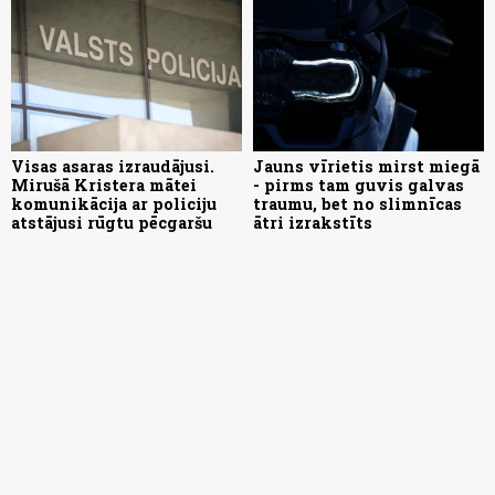
Visas asaras izraudājusi.
Jauns vīrietis mirst miegā
Mirušā Kristera mātei
- pirms tam guvis galvas
komunikācija ar policiju
traumu, bet no slimnīcas
atstājusi rūgtu pēcgaršu
ātri izrakstīts