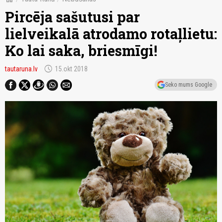
Pircēja sašutusi par
lielveikalā atrodamo rotaļlietu:
Ko lai saka, briesmīgi!
schedule
tautaruna.lv
15.okt 2018
Seko mums Google