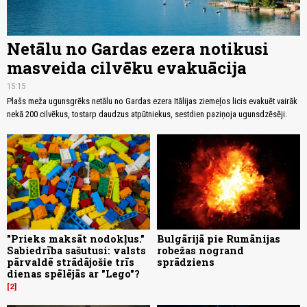
Netālu no Gardas ezera notikusi
masveida cilvēku evakuācija
15:15
Plašs meža ugunsgrēks netālu no Gardas ezera Itālijas ziemeļos licis evakuēt vairāk
nekā 200 cilvēkus, tostarp daudzus atpūtniekus, sestdien paziņoja ugunsdzēsēji.
"Prieks maksāt nodokļus."
Bulgārijā pie Rumānijas
Sabiedrība sašutusi: valsts
robežas nogrand
pārvaldē strādājošie trīs
sprādziens
dienas spēlējās ar "Lego"?
2