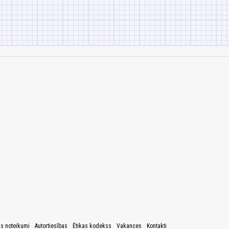
as noteikumi
Autortiesības
Ētikas kodekss
Vakances
Kontakti