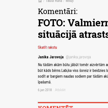
home
/
Tauta Runā
/
Mīluļi
Komentāri:
FOTO: Valmierm
situācijā atrast
Skatīt rakstu
Janika Jarovoja
@janika.jarovoja
Nu tādām akām būtu jābūt tomēr aizvèrtām ar vā
būt kāds bērns.Labi,ka viss šoreiz ir beidzies 
sodīt ar bargiem naudas sodiem par tādām akā
īpašumā.
6.jan 2018
Atbildēt
KOMENTĒT