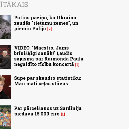
ĪTĀKAIS
Putins paziņo, ka Ukraina
zaudēs "rietumu zemes", un
piemin Poliju
2
VIDEO. "Maestro, Jums
brīnišķīgi sanāk!" Ļaudis
sajūsmā par Raimonda Paula
negaidīto rīcību koncertā
1
Supe par skaudro statistiku:
Man mati ceļas stāvus
Par pārcelšanos uz Sardīniju
piedāvā 15 000 eiro
1