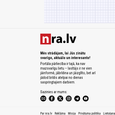
Mēs strādājam, lai Jūs zinātu
svarīgo, aktuālo un interesanto!
Portāla pārliecība ir tajā, ka nav
mazsvarīgu lietu – lasītājs ir ne vien
jāinformē, jābrīdina un jāizglīto, bet arī
jādod brīdis atelpai no dienas
saspringtajiem darbiem.
Sazinies ar mums:
Par nra.lv
Reklāma
Misija
Privātuma politika
Lietošan