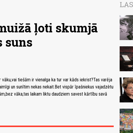
LAS
uižā ļoti skumjā
s suns
ku,vai tiešām ir vienalga ka tur var kāds iekrist?Tas varēja
laimīgi un sunītim nekas nekait.Bet vispār īpašniekus vajadzètu
m,bez vāka,tas laikam liktu daudziem savest kārtību savā